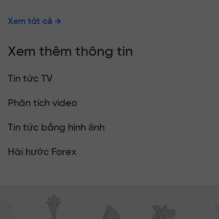
Xem tất cả
Xem thêm thông tin
Tin tức TV
Phân tích video
Tin tức bằng hình ảnh
Hài hước Forex