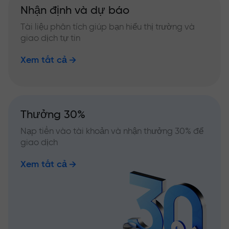
Nhận định và dự báo
Tài liệu phân tích giúp bạn hiểu thị trường và
giao dịch tự tin
Xem tất cả
Thưởng 30%
Nạp tiền vào tài khoản và nhận thưởng 30% để
giao dịch
Xem tất cả