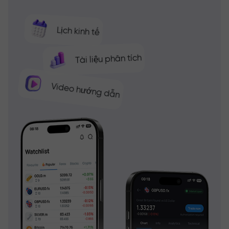
Lịch kinh tế
Tài liệu phân tích
Video hướng dẫn