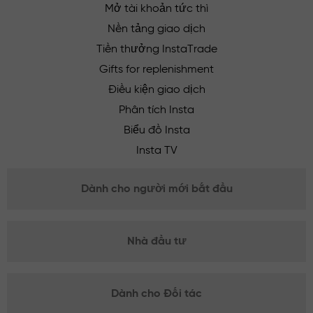
Mở tài khoản tức thì
Nền tảng giao dịch
Tiền thưởng InstaTrade
Gifts for replenishment
Điều kiện giao dịch
Phân tích Insta
Biểu đồ Insta
Insta TV
Dành cho người mới bắt đầu
Nhà đầu tư
Dành cho Đối tác