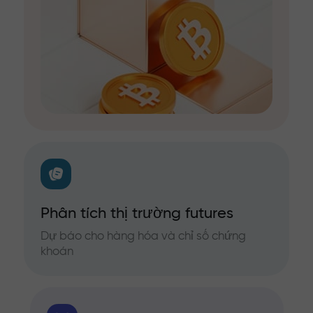
Phân tích thị trường futures
Dự báo cho hàng hóa và chỉ số chứng
khoán