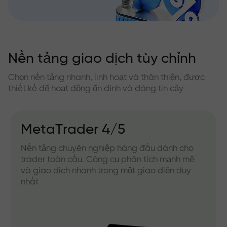
Nền tảng giao dịch tùy chỉnh
Chọn nền tảng nhanh, linh hoạt và thân thiện, được
thiết kế để hoạt động ổn định và đáng tin cậy
MetaTrader 4/5
Nền tảng chuyên nghiệp hàng đầu dành cho
trader toàn cầu. Công cụ phân tích mạnh mẽ
và giao dịch nhanh trong một giao diện duy
nhất