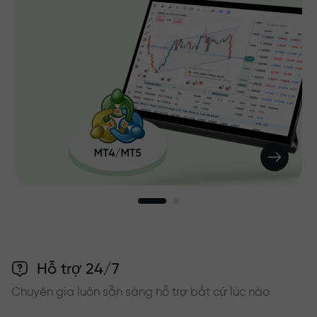
Hỗ trợ 24/7
Chuyên gia luôn sẵn sàng hỗ trợ bất cứ lúc nào