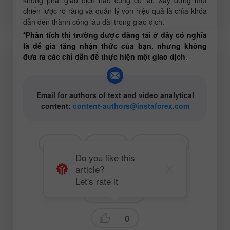
chiến lược rõ ràng và quản lý vốn hiệu quả là chìa khóa
dẫn đến thành công lâu dài trong giao dịch.
*Phân tích thị trường được đăng tải ở đây có nghĩa
là để gia tăng nhận thức của bạn, nhưng không
đưa ra các chỉ dẫn để thực hiện một giao dịch.
Email for authors of text and video analytical
content:
content-authors@instaforex.com
# EUR
# USD
# EURUSD
Do you like this
article?
# Dành cho người mới bắt đầu
Let's rate it
Trading plan
0