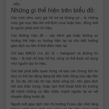
vốn.
Những gì thể hiện trên biểu đồ:
Các mức (khu vực) giá hỗ trợ và kháng cự – là những
mức giá mục tiêu khi mở lệnh mua hoặc bán, đồng thời
là nguồn phát sinh tín hiệu.
Các đường màu đỏ – các kênh giá hoặc đường xu
hướng thể hiện xu hướng hiện tại và cho biết hướng
giao dịch ưu tiên ở thời điểm hiện tại.
Chỉ báo MACD (14, 22, 3) – histogram và đường tín
hiệu – là một chỉ báo hỗ trợ, cũng có thể được sử dụng
như nguồn tạo tín hiệu.
Các bài phát biểu quan trọng và báo cáo (trong lịch tin
tức) có thể tác động đáng kể đến biến động của cặp tiền
tệ. Do đó, khi các tin này được công bố, nên giao dịch
hết sức thận trọng, hoặc tạm thời thoát khỏi thị trường
để tránh những cú đảo chiều mạnh ngược lại so với
chuyển động trước đó.
Người mới giao dịch trên thị trường Forex cần nhớ rằng
không phải giao dịch nào cũng có lãi. Xây dựng một