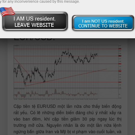
y for any inconvenience caused by this message.
Phân tích các giao dịch ngày thứ
Hai:
BIỂU ĐỒ 1 GIỜ CỦA CẶP
EUR/USD:
Cặp tiền tệ EUR/USD một lần nữa cho thấy biến động
rất yếu. Có lẽ những diễn biến đáng chú ý nhất xảy ra
vào ban đêm, khi cặp tiền giảm 30 pip ngay lúc thị
trường mở cửa. Nguyên nhân là do một lần nữa lệnh
ngừng bắn giữa Iran và Mỹ bị vi phạm vào cuối tuần, và