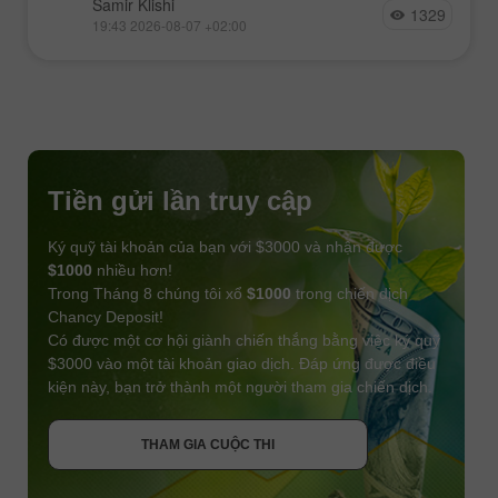
Samir Klishi
1329
19:43 2026-08-07 +02:00
Tiền gửi lần truy cập
Ký quỹ tài khoản của bạn với $3000 và nhận được
$1000
nhiều hơn!
Trong Tháng 8 chúng tôi xổ
$1000
trong chiến dịch
Chancy Deposit!
Có được một cơ hội giành chiến thắng bằng việc ký quỹ
$3000 vào một tài khoản giao dịch. Đáp ứng được điều
kiện này, bạn trở thành một người tham gia chiến dịch.
NHẬN THƯỞNG
THAM GIA CUỘC THI
THAM GIA CUỘC THI
THAM GIA CUỘC THI