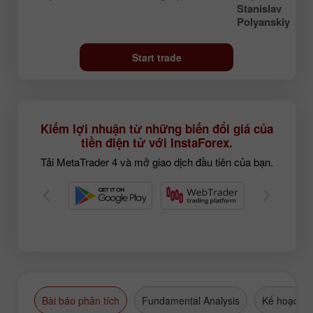
Stanislav
Polyanskiy
Start trade
Kiếm lợi nhuận từ những biến đổi giá của
tiền điện tử với InstaForex.
Tải MetaTrader 4 và mở giao dịch đầu tiên của bạn.
Bài báo phân tích
Fundamental Analysis
Kế hoạch g