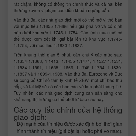
rất chậm, không có thông tin chính thức và cả hai bên
thường xuyên vi phạm các điều khoản ngừng bắn.
Vào thứ Ba, các nhà giao dịch mới có thể mở vị thế bán
với mục tiêu 1.1655-1.1666 nếu giá phá vỡ và cố định
bên dưới khu vực 1.1745-1.1754. Các lệnh mua mới có
thể được xem xét khi giá bật lên từ khu vực 1.1745-
1.1754, với mục tiêu 1.1830-1.1837.
Trên khung thời gian 5 phút, cần chú ý các mức sau:
1.1354-1.1363, 1.1413, 1.1455-1.1474, 1.1527-1.1531,
1.1584-1.1591, 1.1655-1.1666, 1.1745-1.1754, 1.1830-
1.1837 và 1.1899-1.1908. Vào thứ Ba, Eurozone và Đức
sẽ công bố Chỉ số tâm lý kinh tế ZEW, một chỉ báo thứ
cấp, và tại Mỹ sẽ có các báo cáo về lạm phát tháng Tư.
Tuy nhiên, các nhà giao dịch cũng cần sẵn sàng cho
khả năng thị trường có thể phớt lờ báo cáo này.
Các quy tắc chính của hệ thống
giao dịch:
Độ mạnh của tín hiệu được xác định bởi thời gian
hình thành tín hiệu (giá bật lại hoặc phá vỡ mức).