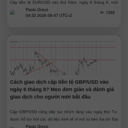
Cặp tiền tệ EUR/USD vào thứ Năm, ngày 6 tháng 8, một
Paolo Greco
lần nữa không thể tiếp tục đà tăng và đã quay đầu giảm.
1095
04:32 2026-08-07 UTC+2
Đã có sự củng
Cách giao dịch cặp tiền tệ GBP/USD vào
ngày 6 tháng 8? Mẹo đơn giản và đánh giá
giao dịch cho người mới bắt đầu
Cặp GBP/USD cũng tiếp tục nhích tăng vào ngày thứ Tư,
được hỗ trợ bởi các dữ liệu kinh tế vĩ mô từ bên kia bờ Đại
Paolo Greco
Tây Dương