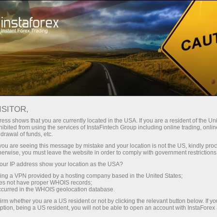
Dành cho Nhà giao dịch
Phân tích Forex
Đánh giá phân tích
Trading plan
ISITOR,
ess shows that you are currently located in the USA. If you are a resident of the Uni
ibited from using the services of InstaFintech Group including online trading, online
12.05.2026 06:17 AM
drawal of funds, etc.
Cách giao dịch cặp tiền tệ EUR/USD
k you are seeing this message by mistake and your location is not the US, kindly pro
herwise, you must leave the website in order to comply with government restrictions
vào ngày 12 tháng 5? Mẹo đơn giản và
ur IP address show your location as the USA?
phân tích giao dịch cho người mới bắt
sing a VPN provided by a hosting company based in the United States;
oes not have proper WHOIS records;
đầu
occurred in the WHOIS geolocation database.
irm whether you are a US resident or not by clicking the relevant button below. If y
ption, being a US resident, you will not be able to open an account with InstaForex