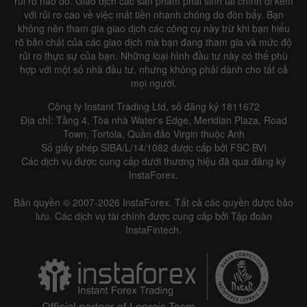
rủi ro nào đó. Giao dịch các sản phẩm phái sinh tài chính đi kèm
với rủi ro cao về việc mất tiền nhanh chóng do đòn bẩy. Bạn
không nên tham gia giao dịch các công cụ này trừ khi bạn hiểu
rõ bản chất của các giao dịch mà bạn đang tham gia và mức độ
rủi ro thực sự của bạn. Những loại hình đầu tư này có thể phù
hợp với một số nhà đầu tư, nhưng không phải dành cho tất cả
mọi người.
Công ty Instant Trading Ltd, số đăng ký 1811672
Địa chỉ: Tầng 4, Tòa nhà Water's Edge, Meridian Plaza, Road
Town, Tortola, Quần đảo Virgin thuộc Anh
Số giấy phép SIBA/L/14/1082 được cấp bởi FSC BVI
Các dịch vụ được cung cấp dưới thương hiệu đã qua đăng ký
InstaForex.
Bản quyền © 2007-2026 InstaForex. Tất cả các quyền được bảo
lưu. Các dịch vụ tài chính được cung cấp bởi Tập đoàn
InstaFintech.