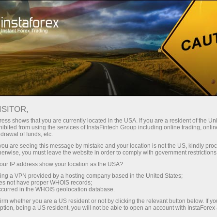
For Traders
Forex Analytics
InstaForex TV
Forex TV News
ISITOR,
ess shows that you are currently located in the USA. If you are a resident of the Uni
ibited from using the services of InstaFintech Group including online trading, online
drawal of funds, etc.
k you are seeing this message by mistake and your location is not the US, kindly pro
herwise, you must leave the website in order to comply with government restrictions
ur IP address show your location as the USA?
dịch
sing a VPN provided by a hosting company based in the United States;
oes not have proper WHOIS records;
occurred in the WHOIS geolocation database.
mo
irm whether you are a US resident or not by clicking the relevant button below. If y
ption, being a US resident, you will not be able to open an account with InstaForex