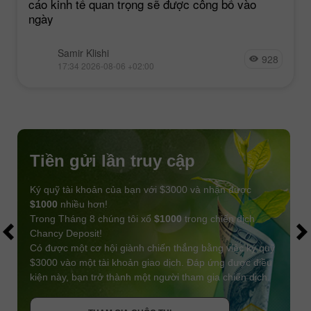
cáo kinh tế quan trọng sẽ được công bố vào
ngày
Samir Klishi
928
17:34 2026-08-06 +02:00
Tiền gửi lần truy cập
Ký quỹ tài khoản của bạn với $3000 và nhận được
$1000
nhiều hơn!
Trong Tháng 8 chúng tôi xổ
$1000
trong chiến dịch
Chancy Deposit!
Có được một cơ hội giành chiến thắng bằng việc ký quỹ
$3000 vào một tài khoản giao dịch. Đáp ứng được điều
kiện này, bạn trở thành một người tham gia chiến dịch.
NHẬN THƯỞNG
THAM GIA CUỘC THI
THAM GIA CUỘC THI