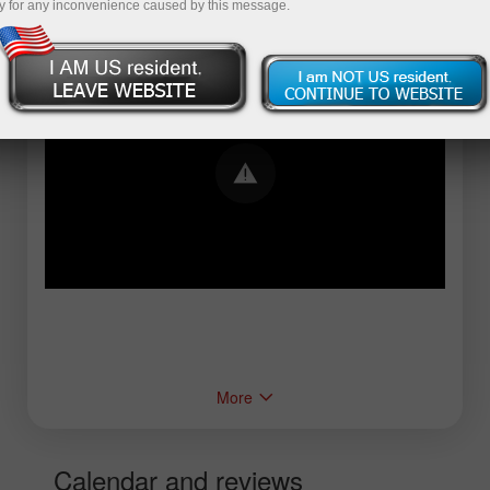
y for any inconvenience caused by this message.
Error loading YouTube: Video could not be
played
More
Calendar and reviews