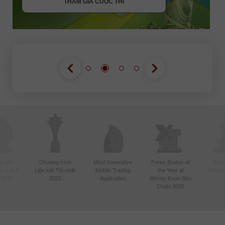
THAM GIA CUỘC THI
 giới
Chương trình
Most Innovative
Forex Broker of
Best
 nhất ở
Liên kết Tốt nhất
Mobile Trading
the Year at
Techno
 2020
2020
Application
Money Expo Abu
Dhabi 2025