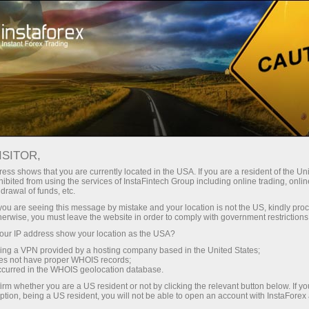
For Traders
Forex Analytics
InstaForex TV
Phỏng vấn
ISITOR,
ess shows that you are currently located in the USA. If you are a resident of the Uni
Phỏng vấn
ibited from using the services of InstaFintech Group including online trading, online
drawal of funds, etc.
k you are seeing this message by mistake and your location is not the US, kindly pro
Renowned sportsmen and actors tell their
herwise, you must leave the website in order to comply with government restrictions
success stories, famed analysts and
ur IP address show your location as the USA?
acknowledged experts of the world of finance
sing a VPN provided by a hosting company based in the United States;
discourse upon the niceties and pitfalls of the
oes not have proper WHOIS records;
occurred in the WHOIS geolocation database.
currency trading, while traders share their
working experience with InstaForex. The Video
irm whether you are a US resident or not by clicking the relevant button below. If y
ption, being a US resident, you will not be able to open an account with InstaForex
interview section is your chance to be engaged