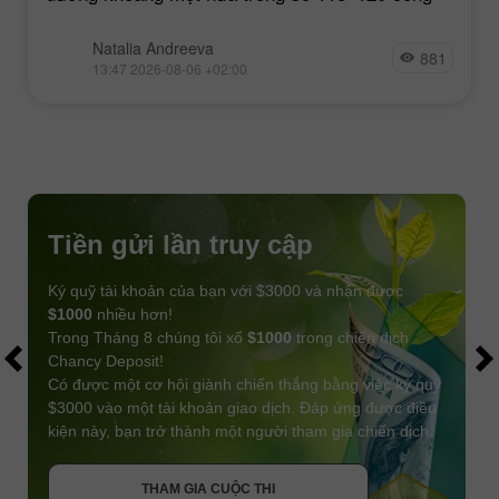
Natalia Andreeva
881
13:47 2026-08-06 +02:00
Tiền gửi lần truy cập
Ký quỹ tài khoản của bạn với $3000 và nhận được
$1000
nhiều hơn!
Trong Tháng 8 chúng tôi xổ
$1000
trong chiến dịch
Chancy Deposit!
Có được một cơ hội giành chiến thắng bằng việc ký quỹ
$3000 vào một tài khoản giao dịch. Đáp ứng được điều
kiện này, bạn trở thành một người tham gia chiến dịch.
NHẬN THƯỞNG
THAM GIA CUỘC THI
THAM GIA CUỘC THI
THAM GIA CUỘC THI