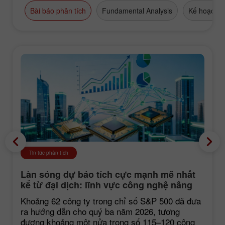
Bài báo phân tích
Fundamental Analysis
Kế hoạch g
Tin tức phân tích
Làn sóng dự báo tích cực mạnh mẽ nhất
kể từ đại dịch: lĩnh vực công nghệ nâng
đỡ thị trường
Khoảng 62 công ty trong chỉ số S&P 500 đã đưa
ra hướng dẫn cho quý ba năm 2026, tương
đương khoảng một nửa trong số 115–120 công