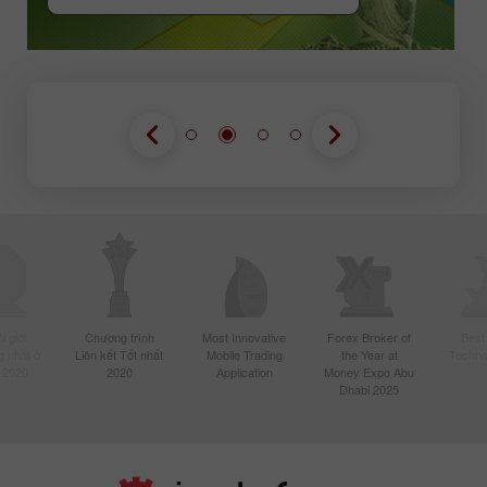
 giới
Chương trình
Most Innovative
Forex Broker of
Best
 nhất ở
Liên kết Tốt nhất
Mobile Trading
the Year at
Techno
 2020
2020
Application
Money Expo Abu
Dhabi 2025