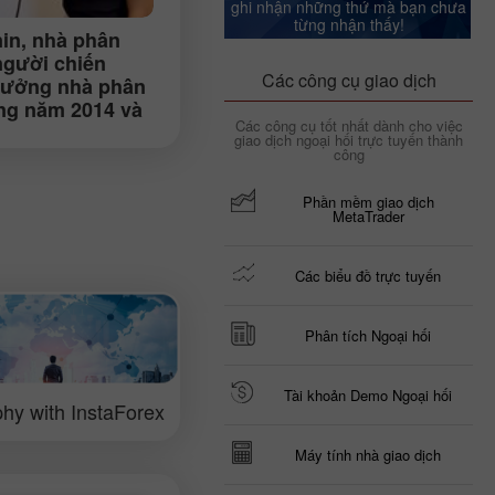
ghi nhận những thứ mà bạn chưa
từng nhận thấy!
in
, nhà phân
 người chiến
Các công cụ giao dịch
thưởng nhà phân
rong năm 2014 và
Các công cụ tốt nhất dành cho việc
 xác nhận tiêu
giao dịch ngoại hối trực tuyến thành
ủa việc giao
công
ại hối (Kiev)
Phần mềm giao dịch
MetaTrader
Các biểu đồ trực tuyến
Phân tích Ngoại hối
Tài khoản Demo Ngoại hối
hy with InstaForex
Máy tính nhà giao dịch