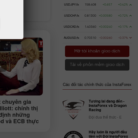
USDJPY.fx
158.408
+0.657
+0.42%
n gửi
Rút tiền
USDCHF.fx
0.81300
+0.00580
+0.72%
USDCAD.fx
1.40360
+0.00240
+0.17%
AUDUSD.fx
0.70310
-0.00260
-0.37%
Mở tài khoản giao dịch
Tải về phần mềm giao dịch
Các đối tác chính thức của InstaForex
t chuyên gia
Tương lai đang đến -
InstaForex và Dragon
liott: chính thị
Racing
 định những
Đội đua thể thức - E
ed và ECB thực
Hãy luôn là người đầu
tiên với Đội InstaForex