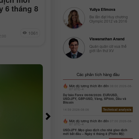
y 6 tháng 8
bắt đầu – Ngày 6 tháng
Yuliya Efimova
(Phiên Mỹ)
Ba lần đạt Huy chương
Olympic 2012 và 2016
ng thấp, không có
Bài kiểm tra mức 1,3455 diễn ra khi
Jakub Novak
1061
9
ịnh trước đó
chỉ báo MACD vừa bắt đầu di chuy
2:00
13:20 2026-08-06 +02:00
Viswanathan Anand
nửa đầu phiên
xuống dưới đường 0, xác nhận một
n Mỹ, thị trường
điểm vào lệnh
Quán quân cờ vua thế
giới lần thứ XV
Các phân tích hàng đầu
Mức độ tương thích lên đến
08:00 2026-08-
07 UTC--4
Dự báo Forex 06/08/2026: EUR/USD,
USD/JPY, GBP/USD, Vàng, SP500, Dầu và
Bitcoin
14:59 2026-08-06
Technical analysis
Mức độ tương thích lên đến
07:00 2026-08-
07 UTC--4
USD/JPY: Mẹo giao dịch cho nhà giao dịch
mới bắt đầu – Ngày 6 tháng 8 (Phiên Mỹ)