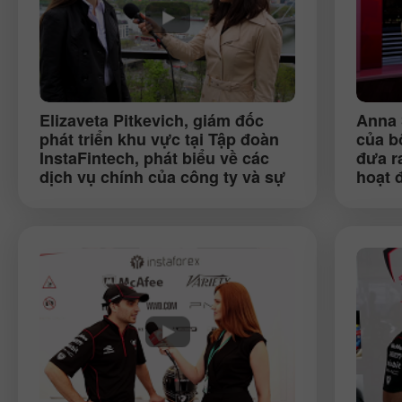
Elizaveta Pitkevich
, giám đốc
Anna 
phát triển khu vực tại Tập đoàn
của b
InstaFintech, phát biểu về các
đưa r
dịch vụ chính của công ty và sự
hoạt 
hiện diện của InstaForex ở châu
Âu (Bratislava)