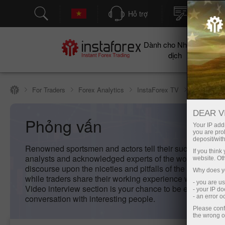
Hỗ trợ
Mở tài kh
Dành cho Nhà giao
Cho
dịch
For Traders
Forex Analytics
InstaForex TV
Phỏng vấn
DEAR V
Phỏng vấn
Your IP addr
you are proh
deposit/with
Renowned sportsmen and actors tell their success stori
If you thin
analysts and acknowledged experts of the world of fina
website. Ot
discourse upon the niceties and pitfalls of the currency t
Why does yo
while traders share their working experience with InstaF
- you are u
Video interview section is your chance to be engaged in
- your IP d
conversation with interesting people.
- an error 
Please conf
the wrong o