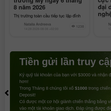
m
đại 
8 năm 2026
nghệ
Thị trường toàn cầu tiếp tục lập đỉnh
mới, với hợp đồng tương lai S&P 500
Khoảng
Natalia Andreeva
N
tăng 0,3%, trong khi Stoxx 600 của
1238
n
500 đã
14:28 2026-08-06 +02:00
1
châu Âu và chỉ số toàn
năm 20
nửa tr
Tiền gửi lần truy cậ
Ký quỹ tài khoản của bạn với $3000 và nhận
hơn!
Trong Tháng 8 chúng tôi xổ
$1000
trong chiến
Deposit!
Có được một cơ hội giành chiến thắng bằng v
vào một tài khoản giao dịch. Đáp ứng được đi