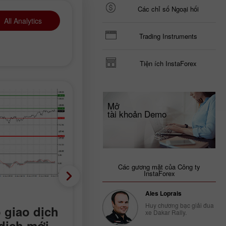
Các chỉ số Ngoại hối
All Analytics
Trading Instruments
Tiện ích InstaForex
Mở
tài khoản Demo
Các gương mặt của Công ty
InstaForex
Dự báo
Ales Loprais
Huy chương bạc giải đua
 giao dịch
GBP/USD: Mẹo giao dị
xe Dakar Rally.
dịch mới
cho nhà giao dịch mới