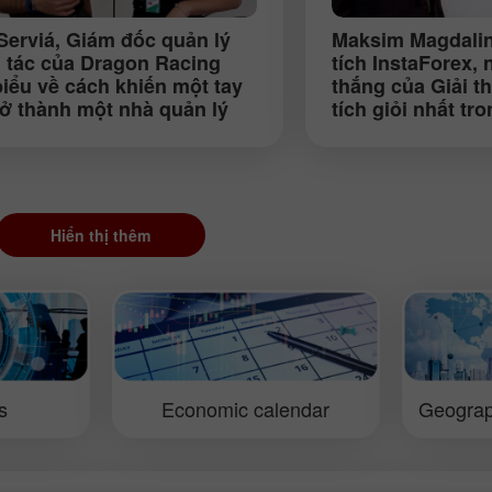
Serviá
, Giám đốc quản lý
Maksim Magdalin
i tác của Dragon Racing
tích InstaForex,
biểu về cách khiến một tay
thắng của Giải 
rở thành một nhà quản lý
tích giỏi nhất t
đầu (ePrix, Formula E,
2013, nói về dấu
ow)
chuẩn vàng bạc c
dịch trên sàn Ngo
Hiển thị thêm
s
Economic calendar
Geograp