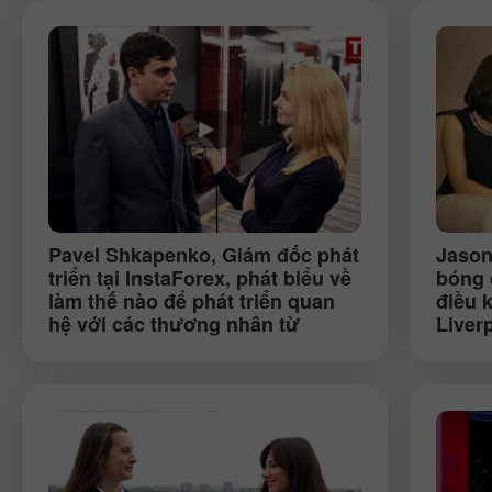
Pavel Shkapenko
, Giám đốc phát
Jason
triển tại InstaForex, phát biểu về
bóng 
làm thế nào để phát triển quan
điều 
hệ với các thương nhân từ
Liver
Moldavia (Kishinev)
thịnh