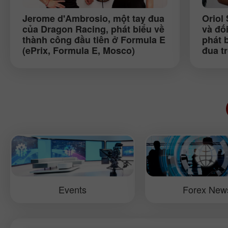
Jerome d'Ambrosio
, một tay đua
Oriol 
của Dragon Racing, phát biểu về
và đố
thành công đầu tiên ở Formula E
phát 
(ePrix, Formula E, Mosco)
đua t
hàng 
Mosc
Events
Forex New