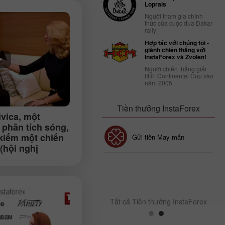
Loprais
Người tham gia chính
thức của cuộc đua Dakar
rally
Hợp tác với chúng tôi -
giành chiến thắng với
InstaForex và Zvolen!
Người chiến thắng giải
IIHF Continental Cup vào
năm 2005
Tiền thưởng InstaForex
ivica
, một
 phân tích sóng,
 kiếm một chiến
Tiền thưởng 30%
Gửi tiền May mắn
(hội nghị
 Petersburg).
Tiền thưởng CLB
InstaForex
Tất cả Tiền thưởng InstaForex