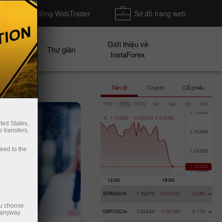
Khởi động WebTrader
Sơ đồ trang web
Giới thiệu về
n dịch
Thư giãn
InstaForex
Tiền tệ
Crypto
Cổ phiếu
M5
M15
M30
H1
H4
D1
W1
C
1
.
1
5
2
2
0
-
0
.
0
0
0
2
0
(
-
0
.
0
2
%
)
ted States,
 transfers,
ceed to the
.
EURUSD.fx
1.15210
-0.00320
-0.28%
ou choose
 anyway.
GBPUSD.fx
1.34520
-0.00160
-0.12%