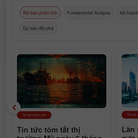
Bài báo phân tích
Fundamental Analysis
Kế hoạch
Dự báo đột phá
Tin tức
Tin tức phân tích
Làn 
Tin tức tóm tắt thị
cực 
trường Mỹ ngày 6 tháng