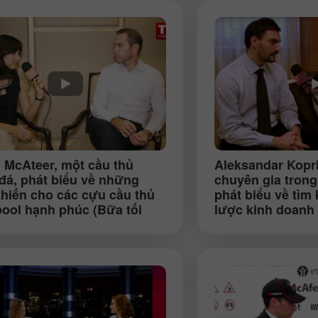
 McAteer
, một cầu thủ
Aleksandar Kopr
đá, phát biểu về những
chuyên gia trong
khiến cho các cựu cầu thủ
phát biểu về tìm
Tiền thưởng 30%
Gửi tiền May mắn
pool hạnh phúc (Bữa tối
lược kinh doanh 
 soạn, Kuala Lumpur)
InstaForex tại St
Tiền thưởng CLB
InstaForex