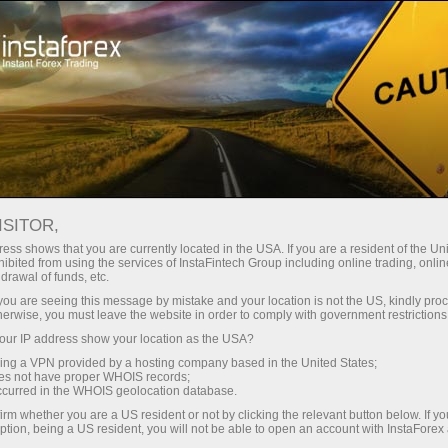
oản ngay lập tức
Tải nền tảng giao dịch Metatrader
 người mới bắt
Dành cho nhà đầu
Dành cho đối tác
Các chiế
đầu
tư
ISITOR,
ess shows that you are currently located in the USA. If you are a resident of the Uni
ibited from using the services of InstaFintech Group including online trading, online
drawal of funds, etc.
es, famed
k you are seeing this message by mistake and your location is not the US, kindly pro
nce
herwise, you must leave the website in order to comply with government restrictions
rading,
ur IP address show your location as the USA?
orex. The
sing a VPN provided by a hosting company based in the United States;
oes not have proper WHOIS records;
occurred in the WHOIS geolocation database.
irm whether you are a US resident or not by clicking the relevant button below. If y
ption, being a US resident, you will not be able to open an account with InstaForex