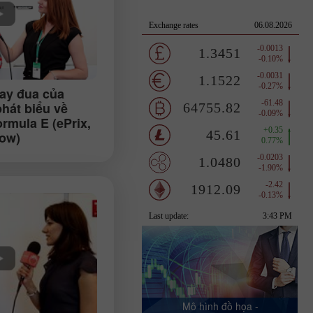
tay đua của
hát biểu về
ormula E (ePrix,
ow)
Mô hình đồ họa -