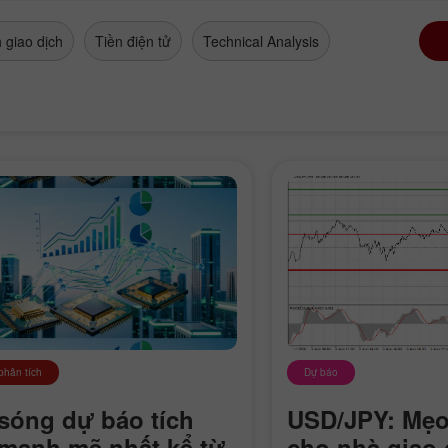
 giao dịch
Tiền điện tử
Technical Analysis
 phân tích
Dự báo
sóng dự báo tích
USD/JPY: Mẹo
mạnh mẽ nhất kể từ
cho nhà giao 