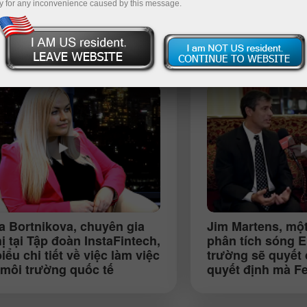
y for any inconvenience caused by this message.
Nạp tiề
ia Bortnikova
, chuyên gia
Jim Martens
, mộ
hị tại Tập đoàn InstaFintech,
phân tích sóng El
iểu chi tiết về việc làm việc
trường sẽ quyết
 môi trường quốc tế
quyết định mà F
hiện" (Moscow)