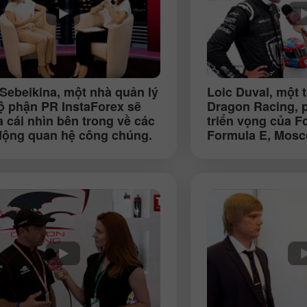
Sebeikina
, một nhà quản lý
Loic Duval
, một 
ộ phận PR InstaForex sẽ
Dragon Racing, p
a cái nhìn bên trong về các
triển vọng của F
động quan hệ công chúng.
Formula E, Mosc