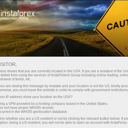
For Traders
Forex Analytics
InstaForex TV
Phỏng vấn
ISITOR,
ess shows that you are currently located in the USA. If you are a resident of the Uni
Phỏng vấn
ibited from using the services of InstaFintech Group including online trading, online
drawal of funds, etc.
k you are seeing this message by mistake and your location is not the US, kindly pro
Renowned sportsmen and actors tell their
herwise, you must leave the website in order to comply with government restrictions
success stories, famed analysts and
ur IP address show your location as the USA?
acknowledged experts of the world of finance
sing a VPN provided by a hosting company based in the United States;
discourse upon the niceties and pitfalls of the
oes not have proper WHOIS records;
occurred in the WHOIS geolocation database.
currency trading, while traders share their
working experience with InstaForex. The Video
irm whether you are a US resident or not by clicking the relevant button below. If y
ption, being a US resident, you will not be able to open an account with InstaForex
interview section is your chance to be engaged