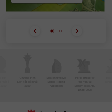
 giới
Chương trình
Most Innovative
Forex Broker of
Best
 nhất ở
Liên kết Tốt nhất
Mobile Trading
the Year at
Techno
 2020
2020
Application
Money Expo Abu
Dhabi 2025