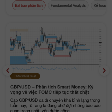
Bài báo phân tích
Fundamental Analysis
Kế hoạch g
Phân tích kỹ thuật
GBP/USD – Phân tích Smart Money: Kỳ
vọng về việc FOMC tiếp tục thắt chặt
chính sách vẫn ở mức thấp
Cặp GBP/USD đã di chuyển khá bình lặng trong
tuần này, rõ ràng là đang chờ đợi những báo cáo
quan trọng nhất, vốn được công