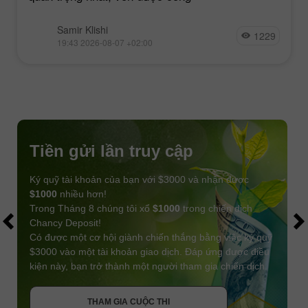
Samir Klishi
1229
19:43 2026-08-07 +02:00
Tiền gửi lần truy cập
Ký quỹ tài khoản của bạn với $3000 và nhận được
$1000
nhiều hơn!
Trong Tháng 8 chúng tôi xổ
$1000
trong chiến dịch
Chancy Deposit!
Có được một cơ hội giành chiến thắng bằng việc ký quỹ
$3000 vào một tài khoản giao dịch. Đáp ứng được điều
kiện này, bạn trở thành một người tham gia chiến dịch.
NHẬN THƯỞNG
THAM GIA CUỘC THI
THAM GIA CUỘC THI
THAM GIA CUỘC THI