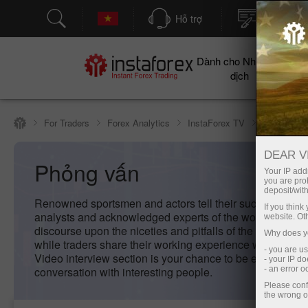
Hỗ trợ
Mở tài kh
Dành cho Nhà giao
Cho
dịch
For Traders
Forex Analytics
InstaForex TV
Phỏng vấn
DEAR V
Phỏng vấn
Your IP addr
you are proh
deposit/with
Renowned sportsmen and actors tell their success stori
If you thin
analysts and acknowledged experts of the world of fina
website. Ot
discourse upon the niceties and pitfalls of the currency t
Why does yo
while traders share their working experience with InstaF
- you are u
Video interview section is your chance to be engaged in
- your IP d
conversation with interesting people.
- an error 
Please conf
the wrong o