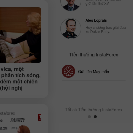
giới lần thứ XV
Ales Loprais
Huy chương bạc giải đua
xe Dakar Rally.
Tiền thưởng InstaForex
ivica
, một
Tiền thưởng 30%
Gửi tiền May mắn
 phân tích sóng,
 kiếm một chiến
(hội nghị
Tiền thưởng CLB
InstaForex
 Petersburg).
Tất cả Tiền thưởng InstaForex