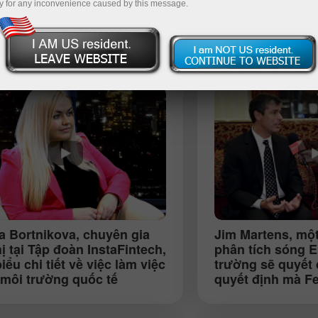
y for any inconvenience caused by this message.
Nạp tiề
ia Bortnikova
, chuyên gia
Jim Martens
, mộ
hị tại Tập đoàn InstaFintech,
phân tích sóng El
iểu chi tiết về việc làm việc
trường sẽ quyết
 môi trường quốc tế
quyết định mà F
hiện" (Moscow)