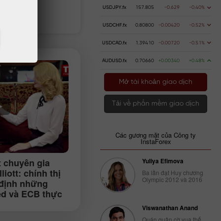
USDJPY.fx
157.805
-0.629
-0.40%
n gửi
Rút tiền
USDCHF.fx
0.80800
-0.00420
-0.52%
USDCAD.fx
1.39410
-0.00720
-0.51%
AUDUSD.fx
0.70660
+0.00340
+0.48%
Mở tài khoản giao dịch
Tải về phần mềm giao dịch
Các gương mặt của Công ty
InstaForex
t chuyên gia
Yuliya Efimova
liott: chính thị
Ba lần đạt Huy chương
Olympic 2012 và 2016
 định những
ed và ECB thực
Viswanathan Anand
Quán quân cờ vua thế