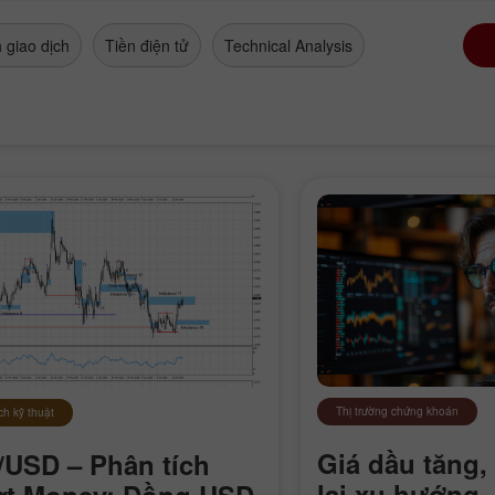
 giao dịch
Tiền điện tử
Technical Analysis
Thị trường chứng khoán
ch kỹ thuật
Giá dầu tăng,
USD – Phân tích
lại xu hướng,
rt Money: Đồng USD