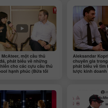
 McAteer
, một cầu thủ
Aleksandar Kopr
Tiền thưởng 30%
Gửi tiền May mắn
đá, phát biểu về những
chuyên gia trong
khiến cho các cựu cầu thủ
phát biểu về tìm
pool hạnh phúc (Bữa tối
lược kinh doanh 
Tiền thưởng CLB
InstaForex
 soạn, Kuala Lumpur)
InstaForex tại St