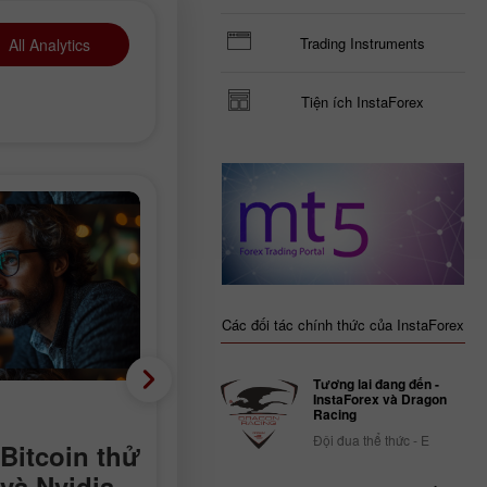
Trading Instruments
All Analytics
Tiện ích InstaForex
Các đối tác chính thức của InstaForex
Tương lai đang đến -
InstaForex và Dragon
Phân tích cơ bản
Racing
Đội đua thể thức - E
 Bitcoin thử
Âm 23.000 thay vì dươ
 và Nvidia
90.000: Thị trường lao