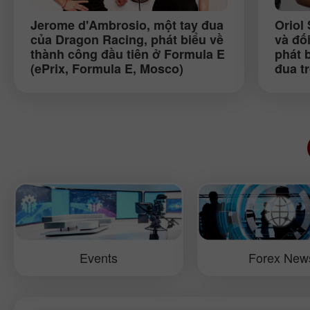
Jerome d'Ambrosio
, một tay đua
Oriol 
của Dragon Racing, phát biểu về
và đố
thành công đầu tiên ở Formula E
phát 
(ePrix, Formula E, Mosco)
đua t
hàng 
Mosc
Events
Forex New