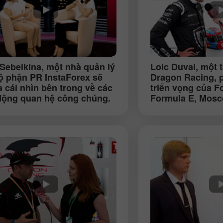
Sebeikina
, một nhà quản lý
Loic Duval
, một 
ộ phận PR InstaForex sẽ
Dragon Racing, p
a cái nhìn bên trong về các
triển vọng của F
động quan hệ công chúng.
Formula E, Mosc