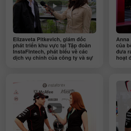
Elizaveta Pitkevich
, giám đốc
Anna 
phát triển khu vực tại Tập đoàn
của b
InstaFintech, phát biểu về các
đưa r
dịch vụ chính của công ty và sự
hoạt 
hiện diện của InstaForex ở châu
Âu (Bratislava)