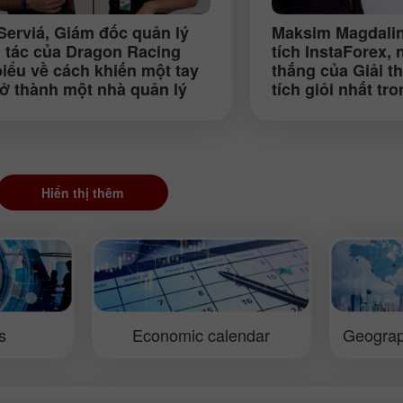
Serviá
, Giám đốc quản lý
Maksim Magdalin
i tác của Dragon Racing
tích InstaForex,
biểu về cách khiến một tay
thắng của Giải 
rở thành một nhà quản lý
tích giỏi nhất t
đầu (ePrix, Formula E,
2013, nói về dấu
ow)
chuẩn vàng bạc c
dịch trên sàn Ngo
Hiển thị thêm
s
Economic calendar
Geograp