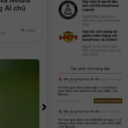
Hãy luôn là người đầu
tiên với Đội InstaForex
g AI chủ
động Mỹ bất ngờ chuy
Loprais
sang tiêu cực
Người tham gia chính
thức của cuộc đua Dakar
rally
rmuz đối với các
Số lượng việc làm phi nông nghiệp
Jakub Novak
1552
16
in chạm đường xu
(nonfarm payrolls) tại Mỹ đã giảm
Hợp tác với chúng tôi -
2:00
15:17 2026-08-07 +02:00
giành chiến thắng với
dia kiểm soát
23.000 trong tháng 7, trong khi các
InstaForex và Zvolen!
quốc gia, và
nhà kinh tế học trước đó kỳ vọng m
Người chiến thắng giải
tăng
IIHF Continental Cup vào
năm 2005
Các phân tích hàng đầu
Mức độ tương thích lên đến
03:00 2026-08-
21 UTC--4
Tín hiệu giao dịch vàng ngày 7–10 tháng 8
năm 2026: bán dưới $4.296 (200 EMA - 3/8
Murray)
09:08 2026-08-07
Technical analysis
Mức độ tương thích lên đến
03:00 2026-08-
21 UTC--4
Tín hiệu giao dịch cho EUR/USD từ ngày 7–10
tháng 8 năm 2026: bán dưới 1.1564 (200 EMA
- 5/8 Murray)