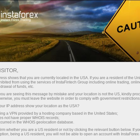
oản ngay lập tức
Tải nền tảng giao dịch Metatrader
 người mới bắt
Dành cho nhà đầu
Dành cho đối tác
Các chiế
đầu
tư
ISITOR,
ess shows that you are currently located in the USA. If you are a resident of the Uni
ibited from using the services of InstaFintech Group including online trading, online
drawal of funds, etc.
es, famed
k you are seeing this message by mistake and your location is not the US, kindly pro
nce
herwise, you must leave the website in order to comply with government restrictions
rading,
ur IP address show your location as the USA?
orex. The
sing a VPN provided by a hosting company based in the United States;
oes not have proper WHOIS records;
occurred in the WHOIS geolocation database.
irm whether you are a US resident or not by clicking the relevant button below. If y
ption, being a US resident, you will not be able to open an account with InstaForex