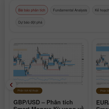
Bài báo phân tích
Fundamental Analysis
Kế hoạch
Dự báo đột phá
Phân tích kỹ thuật
Phân tí
GBP/USD – Phân tích
EUR/
Smart Money: Kỳ vọng về
Sma