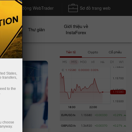
Khởi động WebTrader
Sơ đồ trang web
Giới thiệu về
n dịch
Thư giãn
InstaForex
Tiền tệ
Crypto
Cổ phiếu
M5
M15
M30
H1
H4
D1
W1
C
1
.
1
5
5
8
0
0
.
0
0
0
0
0
0
.
0
0
%
ted States,
 transfers,
ceed to the
.
EURUSD.fx
1.15580
+0.00330
+0.29%
ou choose
 anyway.
GBPUSD.fx
1.34920
+0.00370
+0.27%