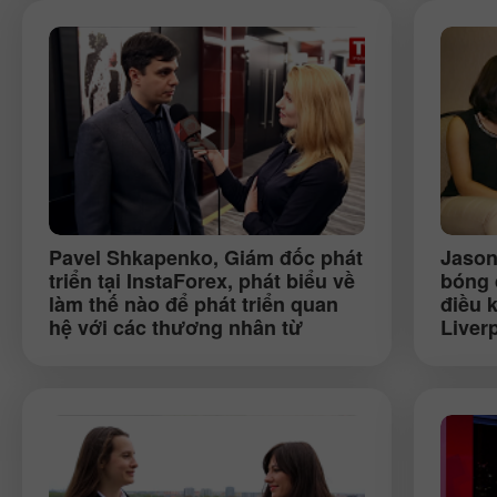
Pavel Shkapenko
, Giám đốc phát
Jason
triển tại InstaForex, phát biểu về
bóng 
làm thế nào để phát triển quan
điều 
hệ với các thương nhân từ
Liver
Moldavia (Kishinev)
thịnh