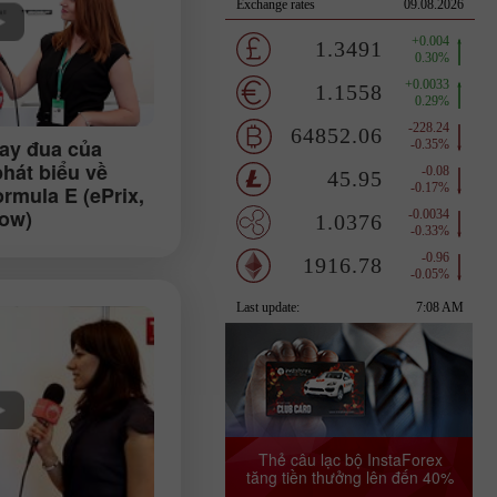
tay đua của
hát biểu về
ormula E (ePrix,
ow)
Thẻ câu lạc bộ InstaForex
tăng tiền thưởng lên đến 40%