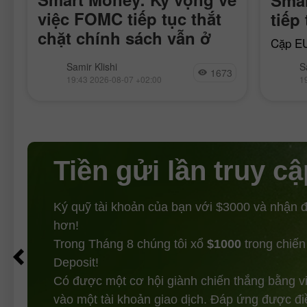
việc FOMC tiếp tục thắt
tiếp
chặt chính sách vẫn ở
Cặp EU
mức thấp
xung l
Cặp GBP/USD đã di chuyển khá bình
Samir Klishi
S
ngày 1
1673
lặng trong tuần này, rõ ràng là đang
19:43 2026-08-07 +02:00
1
qua, ph
chờ đợi những báo cáo quan trọng
nhất, vốn được công
Tiền gửi lần truy cậ
Ký quỹ tài khoản của bạn với $3000 và nhận
hơn!
Trong Tháng 8 chúng tôi xổ
$1000
trong chiến
Deposit!
Có được một cơ hội giành chiến thắng bằng v
vào một tài khoản giao dịch. Đáp ứng được đi