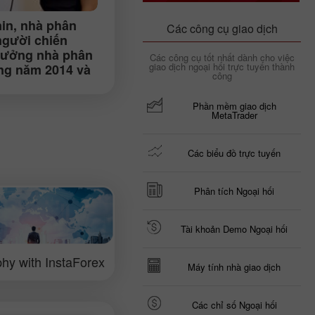
in
, nhà phân
Các công cụ giao dịch
 người chiến
thưởng nhà phân
Các công cụ tốt nhất dành cho việc
giao dịch ngoại hối trực tuyến thành
rong năm 2014 và
công
 xác nhận tiêu
ủa việc giao
Phần mềm giao dịch
ại hối (Kiev)
MetaTrader
Các biểu đồ trực tuyến
Phân tích Ngoại hối
Tài khoản Demo Ngoại hối
hy with InstaForex
Máy tính nhà giao dịch
Các chỉ số Ngoại hối