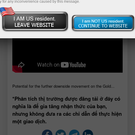
y for any inconvenience caused by this message.
Potential for the further downside movement on the Gold...
*Phân tích thị trường được đăng tải ở đây có
nghĩa là để gia tăng nhận thức của bạn,
nhưng không đưa ra các chỉ dẫn để thực hiện
một giao dịch.