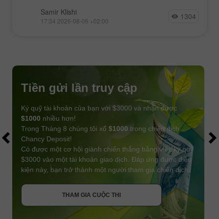
Samir Klishi
1304
17:34 2026-08-06 +02:00
Tiền gửi lần truy cập
Ký quỹ tài khoản của bạn với $3000 và nhận được
$1000
nhiều hơn!
Trong Tháng 8 chúng tôi xổ
$1000
trong chiến dịch
Chancy Deposit!
Có được một cơ hội giành chiến thắng bằng việc ký quỹ
$3000 vào một tài khoản giao dịch. Đáp ứng được điều
kiện này, bạn trở thành một người tham gia chiến dịch.
NHẬN THƯỞNG
THAM GIA CUỘC THI
THAM GIA CUỘC THI
THAM GIA CUỘC THI