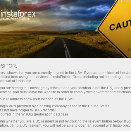
For Traders
Analytical Reviews
Technical analysis
ISITOR,
11.09.2023: Forex Analysis &
ess shows that you are currently located in the USA. If you are a resident of the Uni
ibited from using the services of InstaFintech Group including online trading, online
Reviews: Video market update for
drawal of funds, etc.
September 11, 2023
k you are seeing this message by mistake and your location is not the US, kindly pro
herwise, you must leave the website in order to comply with government restrictions
ur IP address show your location as the USA?
sing a VPN provided by a hosting company based in the United States;
oes not have proper WHOIS records;
o dịch
occurred in the WHOIS geolocation database.
irm whether you are a US resident or not by clicking the relevant button below. If y
ption, being a US resident, you will not be able to open an account with InstaForex
demo