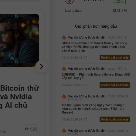
Các phân tích hàng đầu
Mức độ tương thích lên đến
13:00 UTC--4
GBP/USD – Phân tích Smart Money: Kỳ vọng
về việc FOMC tiếp tục thắt chặt chính sách
vẫn ở mức thấp
19:43 2026-08-07
Technical analysis
Mức độ tương thích lên đến
13:00 UTC--4
Phân tích cơ bản
EUR/USD – Phân tích Smart Money: Đồng USD
tiếp tục suy yếu
 Bitcoin thử
Âm 23.000 thay vì dươ
19:43 2026-08-07
Technical analysis
 và Nvidia
90.000: Thị trường lao
Mức độ tương thích lên đến
03:00 2026-08-
21 UTC--4
g AI chủ
động Mỹ bất ngờ chuy
Tín hiệu giao dịch vàng ngày 7–10 tháng 8
năm 2026: bán dưới $4.296 (200 EMA - 3/8
sang tiêu cực
Murray)
09:08 2026-08-07
Technical analysis
rmuz đối với các
Số lượng việc làm phi nông nghiệp
Jakub Novak
923
14
in chạm đường xu
(nonfarm payrolls) tại Mỹ đã giảm
Mức độ tương thích lên đến
03:00 2026-08-
2:00
15:17 2026-08-07 +02:00
21 UTC--4