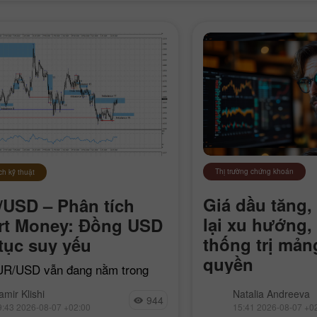
Thị trường chứng khoán
ch kỹ thuật
Giá dầu tăng,
USD – Phân tích
lại xu hướng,
rt Money: Đồng USD
thống trị mản
 tục suy yếu
quyền
R/USD vẫn đang nằm trong
ực giảm giá cục bộ bắt đầu từ
Iran đóng eo biển Ho
amir Klishi
Natalia Andreeva
7 tháng 4, nhưng mỗi ngày trôi
944
tàu “thù địch”, Bitco
9:43 2026-08-07 +02:00
15:41 2026-08-07 +0
e mua lại tiến