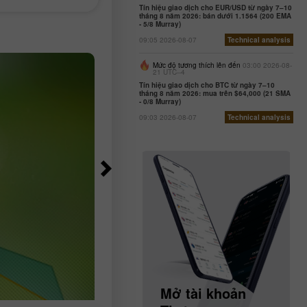
dia kiểm soát
23.000 trong tháng 7, trong khi các
Tín hiệu giao dịch cho EUR/USD từ ngày 7–10
quốc gia, và
nhà kinh tế học trước đó kỳ vọng m
tháng 8 năm 2026: bán dưới 1.1564 (200 EMA
- 5/8 Murray)
tăng
09:05 2026-08-07
Technical analysis
Mức độ tương thích lên đến
03:00 2026-08-
21 UTC--4
Tín hiệu giao dịch cho BTC từ ngày 7–10
tháng 8 năm 2026: mua trên $64,000 (21 SMA
- 0/8 Murray)
09:03 2026-08-07
Technical analysis
Mở tài khoản
Mở tài khoản