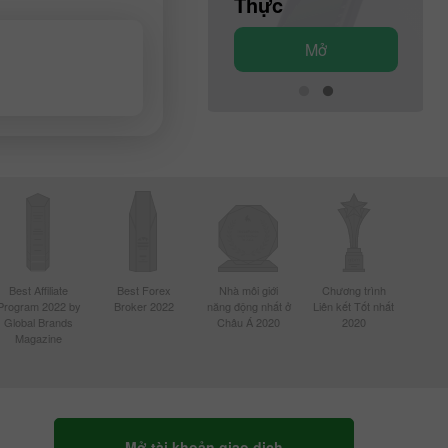
Demo
Thực
Mở
Mở
Best Affiliate
Best Forex
Nhà môi giới
Chương trình
Program 2022 by
Broker 2022
năng động nhất ở
Liên kết Tốt nhất
Global Brands
Châu Á 2020
2020
Magazine
Mở tài khoản giao dịch