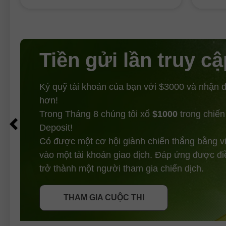
chờ đợi những báo cáo quan trọng
nhất, vốn được công
Tiền gửi lần truy cậ
Ký quỹ tài khoản của bạn với $3000 và nhận
hơn!
Trong Tháng 8 chúng tôi xổ
$1000
trong chiến
Deposit!
Có được một cơ hội giành chiến thắng bằng v
vào một tài khoản giao dịch. Đáp ứng được đi
NHẬN THƯỞNG
trở thành một người tham gia chiến dịch.
THAM GIA CUỘC THI
THAM GIA CUỘC THI
THAM GIA CUỘC THI