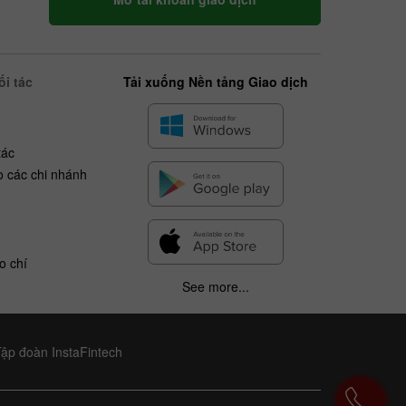
i tác
Tải xuống Nền tảng Giao dịch
tác
o các chi nhánh
o chí
See more...
Tập đoàn InstaFintech