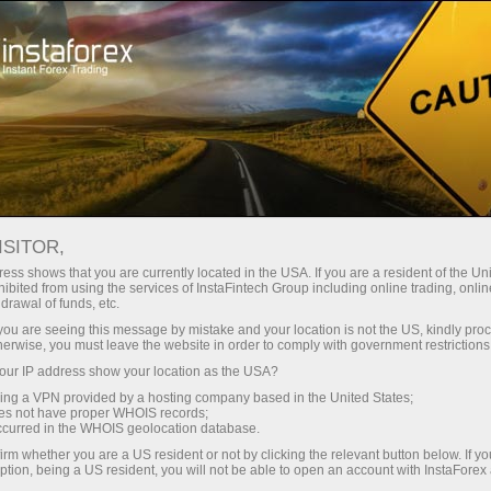
oản ngay lập tức
Tải nền tảng giao dịch Metatrader
 người mới bắt
Dành cho nhà đầu
Dành cho đối tác
Các chiế
đầu
tư
ISITOR,
ess shows that you are currently located in the USA. If you are a resident of the Uni
 Video
ibited from using the services of InstaFintech Group including online trading, online
 khoản demo
drawal of funds, etc.
k you are seeing this message by mistake and your location is not the US, kindly pro
herwise, you must leave the website in order to comply with government restrictions
ur IP address show your location as the USA?
sing a VPN provided by a hosting company based in the United States;
oes not have proper WHOIS records;
occurred in the WHOIS geolocation database.
irm whether you are a US resident or not by clicking the relevant button below. If y
ption, being a US resident, you will not be able to open an account with InstaForex