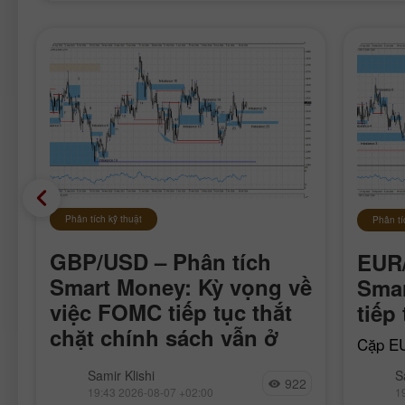
Phân tích kỹ thuật
Phân tí
GBP/USD – Phân tích
EUR/
Smart Money: Kỳ vọng về
Sma
việc FOMC tiếp tục thắt
tiếp
chặt chính sách vẫn ở
Cặp EU
mức thấp
xung l
Cặp GBP/USD đã di chuyển khá bình
Samir Klishi
S
ngày 1
922
lặng trong tuần này, rõ ràng là đang
19:43 2026-08-07 +02:00
1
qua, ph