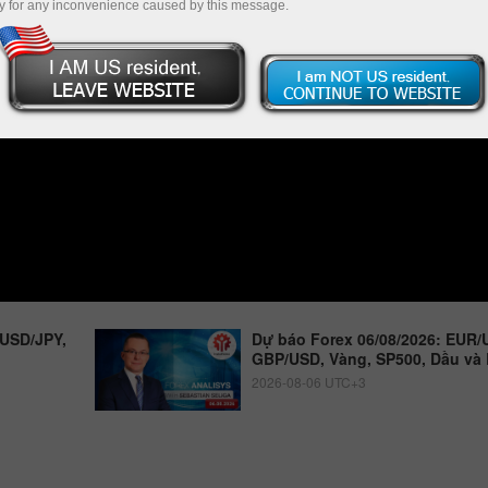
y for any inconvenience caused by this message.
 USD/JPY,
Dự báo Forex 06/08/2026: EUR/
GBP/USD, Vàng, SP500, Dầu và 
2026-08-06 UTC+3