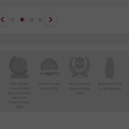
Demo
Thực
Mở
Mở
d
Nhà môi giới
The best crypto
Best Customer
Best Broker 2022
Forex tốt nhất
broker 2022
Service Broker
in Latin America
4
theo kết quả Hội
2022
nghị Forex
Traders Dubai–
2023