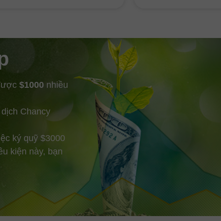
hướng giá xuống, Nvi
92% lĩnh vực AI cấp 
Google
p
 được
$1000
nhiều
 dịch Chancy
iệc ký quỹ $3000
ều kiện này, bạn
Mở tài khoản
Mở tài khoản