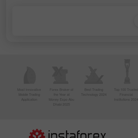
Most Innovative
Forex Broker of
Best Trading
Top 100 Truste
Mobile Trading
the Year at
Technology 2024
Financial
Application
Money Expo Abu
Institutions 202
Dhabi 2025