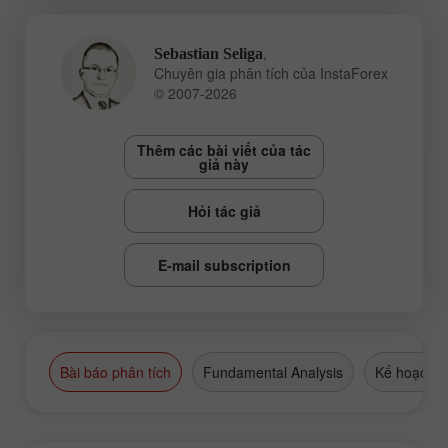
,
Sebastian Seliga
Chuyên gia phân tích của InstaForex
© 2007-2026
Thêm các bài viết của tác
giả này
Hỏi tác giả
E-mail subscription
Bài báo phân tích
Fundamental Analysis
Kế hoạch g