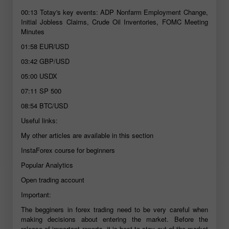
00:13
Totay's key events: ADP Nonfarm Employment Change,
Initial Jobless Claims, Crude Oil Inventories, FOMC Meeting
Minutes
01:58
EUR/USD
03:42
GBP/USD
05:00
USDX
07:11
SP 500
08:54
BTC/USD
Useful links:
My other articles are available in this section
InstaForex course for beginners
Popular Analytics
Open trading account
Important:
The begginers in forex trading need to be very careful when
making decisions about entering the market. Before the
release of important reports, it is best to stay out of the market