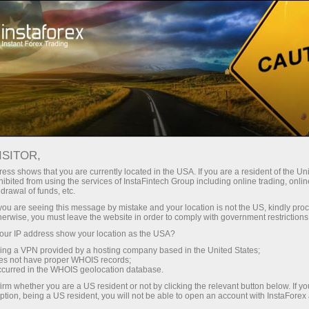
For Traders
Analytical Reviews
Technical analysis
ISITOR,
08.01.2025: Forex Analysis &
ess shows that you are currently located in the USA. If you are a resident of the Uni
ibited from using the services of InstaFintech Group including online trading, online
Reviews: Forex forecast 08/01/2025:
drawal of funds, etc.
EUR/USD, GBP/USD, USDX, SP500
k you are seeing this message by mistake and your location is not the US, kindly pro
herwise, you must leave the website in order to comply with government restrictions
and Bitcoin
ur IP address show your location as the USA?
sing a VPN provided by a hosting company based in the United States;
oes not have proper WHOIS records;
occurred in the WHOIS geolocation database.
Mở tài khoản giao dịch
irm whether you are a US resident or not by clicking the relevant button below. If y
ption, being a US resident, you will not be able to open an account with InstaForex