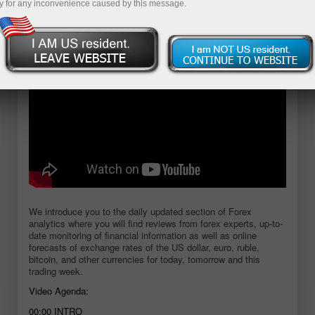
y for any inconvenience caused by this message.
Mở tài khoản demo
We introduce you to the daily updated section of Forex
analytics where you will find reviews from forex experts, up-to-
date monitoring of financial information as well as online
forecasts of exchange rates of the US dollar, euro, ruble,
bitcoin, and other currencies for today, tomorrow and this
trading week.
Video Agenda:
00:00
INTRO