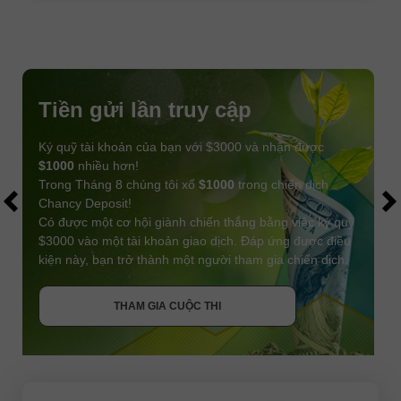
Tiền gửi lần truy cập
Ký quỹ tài khoản của bạn với $3000 và nhận được
$1000
nhiều hơn!
Trong Tháng 8 chúng tôi xổ
$1000
trong chiến dịch
Chancy Deposit!
Có được một cơ hội giành chiến thắng bằng việc ký quỹ
$3000 vào một tài khoản giao dịch. Đáp ứng được điều
kiện này, bạn trở thành một người tham gia chiến dịch.
NHẬN THƯỞNG
THAM GIA CUỘC THI
THAM GIA CUỘC THI
THAM GIA CUỘC THI