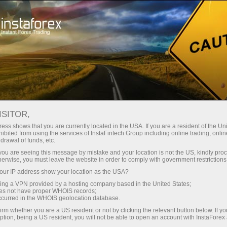
For Traders
Analytical Reviews
Technical analysis
ISITOR,
02.06.2026: Forex Analysis &
ess shows that you are currently located in the USA. If you are a resident of the Uni
ibited from using the services of InstaFintech Group including online trading, online
Reviews: Forex forecast 02/06/2026:
drawal of funds, etc.
EUR/USD, USD/JPY, GBP/USD, SP500,
k you are seeing this message by mistake and your location is not the US, kindly pro
herwise, you must leave the website in order to comply with government restrictions
OIL, BTC
ur IP address show your location as the USA?
sing a VPN provided by a hosting company based in the United States;
oes not have proper WHOIS records;
occurred in the WHOIS geolocation database.
Mở tài khoản giao dịch
irm whether you are a US resident or not by clicking the relevant button below. If y
ption, being a US resident, you will not be able to open an account with InstaForex