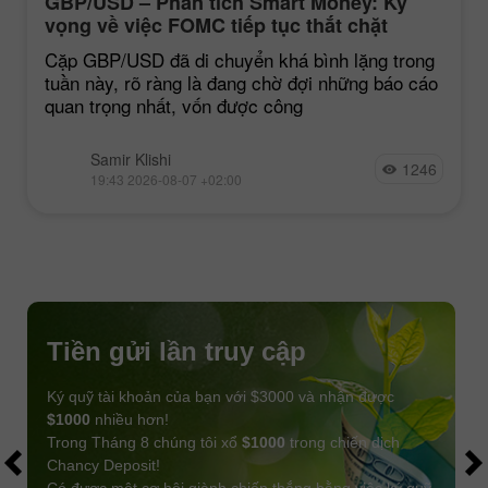
GBP/USD – Phân tích Smart Money: Kỳ
vọng về việc FOMC tiếp tục thắt chặt
chính sách vẫn ở mức thấp
Cặp GBP/USD đã di chuyển khá bình lặng trong
tuần này, rõ ràng là đang chờ đợi những báo cáo
quan trọng nhất, vốn được công
Samir Klishi
1246
19:43 2026-08-07 +02:00
Tiền gửi lần truy cập
Ký quỹ tài khoản của bạn với $3000 và nhận được
$1000
nhiều hơn!
Trong Tháng 8 chúng tôi xổ
$1000
trong chiến dịch
Chancy Deposit!