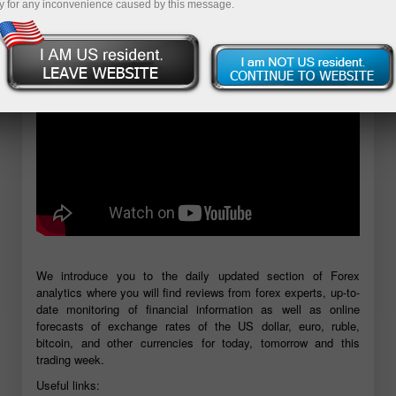
y for any inconvenience caused by this message.
Mở tài khoản demo
We introduce you to the daily updated section of Forex
analytics where you will find reviews from forex experts, up-to-
date monitoring of financial information as well as online
forecasts of exchange rates of the US dollar, euro, ruble,
bitcoin, and other currencies for today, tomorrow and this
trading week.
Useful links: