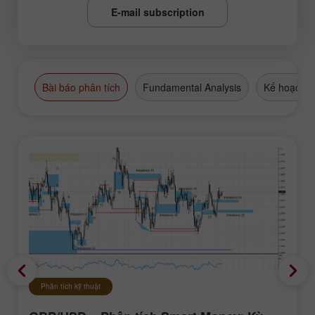
E-mail subscription
Bài báo phân tích
Fundamental Analysis
Kế hoạch g
Phân tích kỹ thuật