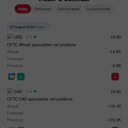
Today
Tomorrow
Current week
Current month
07 August 2026
Friday
USD
19:30
CFTC Wheat speculative net positions
Actual
-14.8K
Forecast
-
Previous
-2.0K
CAD
19:30
CFTC CAD speculative net positions
Actual
-179.1K
Forecast
-
Previous
-176.3K