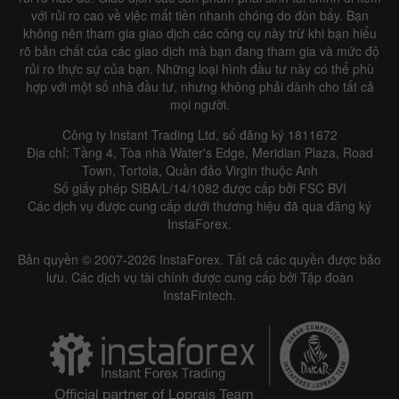
với rủi ro cao về việc mất tiền nhanh chóng do đòn bẩy. Bạn
không nên tham gia giao dịch các công cụ này trừ khi bạn hiểu
rõ bản chất của các giao dịch mà bạn đang tham gia và mức độ
rủi ro thực sự của bạn. Những loại hình đầu tư này có thể phù
Data not found
hợp với một số nhà đầu tư, nhưng không phải dành cho tất cả
mọi người.
Công ty Instant Trading Ltd, số đăng ký 1811672
Địa chỉ: Tầng 4, Tòa nhà Water's Edge, Meridian Plaza, Road
Details about the event
Town, Tortola, Quần đảo Virgin thuộc Anh
Số giấy phép SIBA/L/14/1082 được cấp bởi FSC BVI
History
Các dịch vụ được cung cấp dưới thương hiệu đã qua đăng ký
InstaForex.
Date
Actual
Forecast
Previous
Bản quyền © 2007-2026 InstaForex. Tất cả các quyền được bảo
lưu. Các dịch vụ tài chính được cung cấp bởi Tập đoàn
InstaFintech.
Data not found