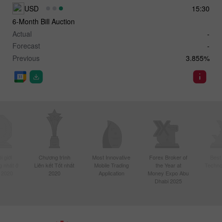
USD
15:30
6-Month Bill Auction
Actual
-
Forecast
-
Previous
3.855%
 giới
Chương trình
Most Innovative
Forex Broker of
Best
 nhất ở
Liên kết Tốt nhất
Mobile Trading
the Year at
Techno
 2020
2020
Application
Money Expo Abu
Dhabi 2025