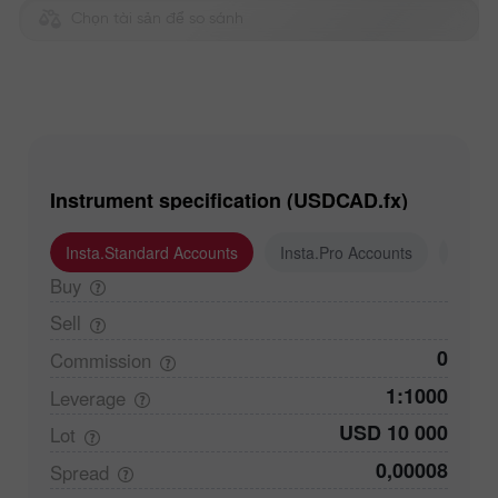
Chọn tài sản để so sánh
Instrument specification (USDCAD.fx)
Insta.Standard Accounts
Insta.Pro Accounts
Insta
Buy
Sell
0
Commission
1:1000
Leverage
USD 10 000
Lot
0,00008
Spread