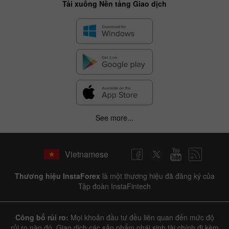
Tải xuống Nền tảng Giao dịch
See more...
✕
Hide chart
Vietnamese
7 August 2025 - 7 August 2026
Thương hiệu InstaForex
là một thương hiệu đã đăng ký của
|
|
1 year
/
2 years
/
3 years
/
4 years
Actual
Forecast
Previous
Tập đoàn InstaFintech
Line
Bar
Công bố rủi ro:
Mọi khoản đầu tư đều liên quan đến mức độ
rủi ro nào đó. Giao dịch các sản phẩm phái sinh tài chính đi kèm