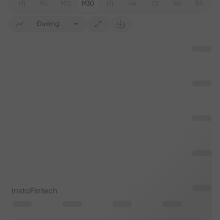
M1
M5
M15
M30
H1
H4
1D
1W
1M
Đường