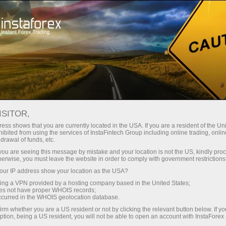
Dành cho Nhà giao dịch
Điều kiện giao dịch
Công cụ giao dịch
USDCAD
ISITOR,
ess shows that you are currently located in the USA. If you are a resident of the Uni
ibited from using the services of InstaFintech Group including online trading, online
USDCAD
drawal of funds, etc.
k you are seeing this message by mistake and your location is not the US, kindly pro
herwise, you must leave the website in order to comply with government restrictions
1.3943
(
%)
07 Aug 2026 20:59
ur IP address show your location as the USA?
sing a VPN provided by a hosting company based in the United States;
oes not have proper WHOIS records;
Buy
Sell
occurred in the WHOIS geolocation database.
irm whether you are a US resident or not by clicking the relevant button below. If y
1.3943
1.394
ption, being a US resident, you will not be able to open an account with InstaForex