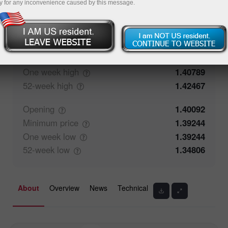
y for any inconvenience caused by this message.
57.74%
Traders' feedback
42.26%
Closing
1.40093
Maximum
price
1.40277
One week
high
1.40789
52-week
high
1.42467
Opening
1.40092
Minimum
price
1.39244
One week
low
1.39244
52-week
low
1.34806
About
Overview
News
Technical