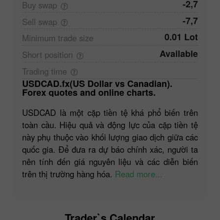
-2,7
Buy
swap
-7,7
Sell
swap
0.01 Lot
Minimum trade
size
Available
Short
position
Trading
time
USDCAD.fx(US Dollar vs Canadian).
Forex quotes and online charts.
USDCAD là một cặp tiền tệ khá phổ biến trên
toàn cầu. Hiệu quả và động lực của cặp tiền tệ
này phụ thuộc vào khối lượng giao dịch giữa các
quốc gia. Để đưa ra dự báo chính xác, người ta
nên tính đến giá nguyên liệu và các diễn biến
trên thị trường hàng hóa.
Read more...
Trader`s Calendar