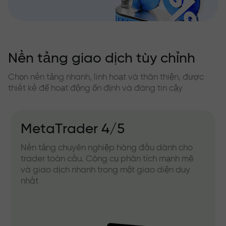
Nền tảng giao dịch tùy chỉnh
Chọn nền tảng nhanh, linh hoạt và thân thiện, được
thiết kế để hoạt động ổn định và đáng tin cậy
MetaTrader 4/5
Nền tảng chuyên nghiệp hàng đầu dành cho
trader toàn cầu. Công cụ phân tích mạnh mẽ
và giao dịch nhanh trong một giao diện duy
nhất