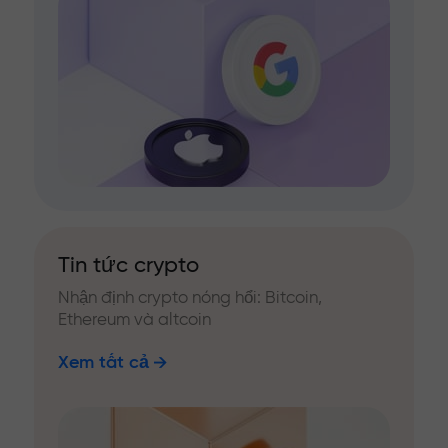
Tin tức crypto
Nhận định crypto nóng hổi: Bitcoin,
Ethereum và altcoin
Xem tất cả