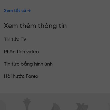
Xem tất cả
Xem thêm thông tin
Tin tức TV
Phân tích video
Tin tức bằng hình ảnh
Hài hước Forex