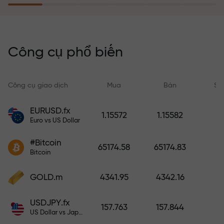
lần nạp tiền.
Chương trình bảo hiểm rủi ro sẽ
hoàn trả thua lỗ và đảm bảo nhân
Công cụ phổ biến
ba lợi nhuận trong vòng 6 tháng.
Giao dịch an tâm — vốn của bạn
được bảo vệ!
Công cụ giao dịch
Mua
Bán
Sp
EURUSD.fx
1.15572
1.15582
Euro vs US Dollar
Nạp tiền và nhận thưởng gấp
1.000 lần số tiền nạp. X1000 không
#Bitcoin
65174.58
65174.83
phải lỗi đánh máy. Số tiền nạp
Bitcoin
càng lớn, hệ số nhân càng cao.
GOLD.m
4341.95
4342.16
USDJPY.fx
157.763
157.844
US Dollar vs Japanese Yen