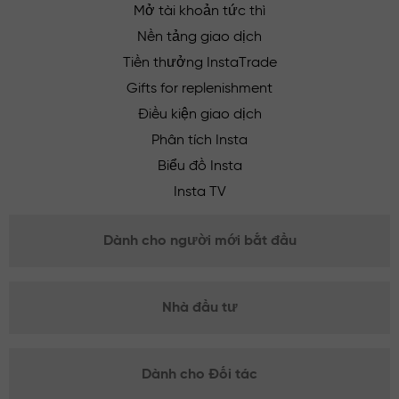
Mở tài khoản tức thì
Nền tảng giao dịch
Tiền thưởng InstaTrade
Gifts for replenishment
Điều kiện giao dịch
Phân tích Insta
Biểu đồ Insta
Insta TV
Dành cho người mới bắt đầu
Nhà đầu tư
Dành cho Đối tác