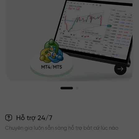
Hỗ trợ 24/7
Chuyên gia luôn sẵn sàng hỗ trợ bất cứ lúc nào