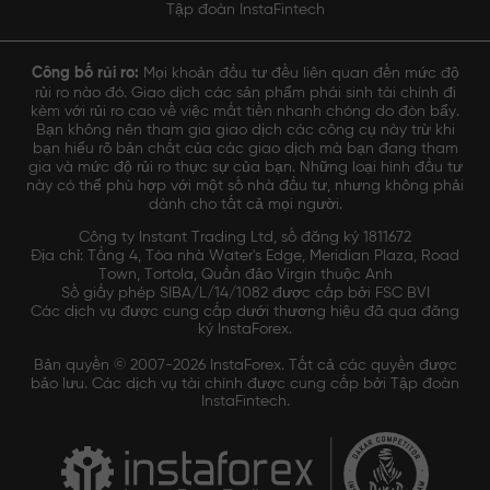
Tập đoàn InstaFintech
Công bố rủi ro:
Mọi khoản đầu tư đều liên quan đến mức độ
rủi ro nào đó. Giao dịch các sản phẩm phái sinh tài chính đi
kèm với rủi ro cao về việc mất tiền nhanh chóng do đòn bẩy.
Bạn không nên tham gia giao dịch các công cụ này trừ khi
bạn hiểu rõ bản chất của các giao dịch mà bạn đang tham
gia và mức độ rủi ro thực sự của bạn. Những loại hình đầu tư
này có thể phù hợp với một số nhà đầu tư, nhưng không phải
dành cho tất cả mọi người.
Công ty Instant Trading Ltd, số đăng ký 1811672
Địa chỉ: Tầng 4, Tòa nhà Water's Edge, Meridian Plaza, Road
Town, Tortola, Quần đảo Virgin thuộc Anh
Số giấy phép SIBA/L/14/1082 được cấp bởi FSC BVI
Các dịch vụ được cung cấp dưới thương hiệu đã qua đăng
ký InstaForex.
Bản quyền © 2007-2026 InstaForex. Tất cả các quyền được
bảo lưu. Các dịch vụ tài chính được cung cấp bởi Tập đoàn
InstaFintech.