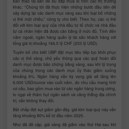
bán tháo tài sản để bù đắp thua lỗ trên các thị trường
khác. “Chúng tôi đã thực hiện những bước đầu tiên để
xây dựng lại các danh mục vàng sau khi loại bỏ những
vị thế một chiều,” công ty cho biết. Theo họ, các vị thế
đối với kim loại quý của nhà đầu tư tổ chức và nhà đầu
tư cá nhân hiện đã được cân bằng ở mức đủ. Tính đến
năm ngoái, ngân hàng quản lý tài sản khách hàng với
tổng giá trị khoảng 184,5 tỷ CHF (233 tỷ USD).
Tuyên bố cho biết UBP đặt mục tiêu tiếp tục khôi phục
các vị thế vàng, chủ yếu thông qua các quỹ hoán đổi
danh mục được bảo chứng bằng vàng, sau khi tỷ trọng
của chúng trong các danh mục ủy thác giảm xuống
khoảng 6%. Ngân hàng vẫn kỳ vọng giá sẽ tăng lên
6.000 USD/ounce vào cuối năm, do nhu cầu mang tính
cơ cấu, bao gồm mua vào từ các ngân hàng trung ương,
lo ngại về thâm hụt ngân sách và căng thẳng địa chính
trị, vẫn không thay đổi.
Bất chấp đợt sụt giảm gần đây, giá kim loại quý này vẫn
tăng khoảng 80% kể từ đầu năm 2025.
Như đã đề cập, giá vàng đã giảm vào thứ Hai sau khi