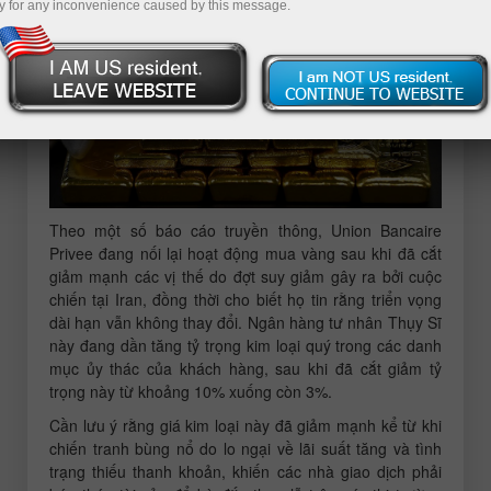
y for any inconvenience caused by this message.
Theo một số báo cáo truyền thông, Union Bancaire
Privee đang nối lại hoạt động mua vàng sau khi đã cắt
giảm mạnh các vị thế do đợt suy giảm gây ra bởi cuộc
chiến tại Iran, đồng thời cho biết họ tin rằng triển vọng
dài hạn vẫn không thay đổi. Ngân hàng tư nhân Thụy Sĩ
này đang dần tăng tỷ trọng kim loại quý trong các danh
mục ủy thác của khách hàng, sau khi đã cắt giảm tỷ
trọng này từ khoảng 10% xuống còn 3%.
Cần lưu ý rằng giá kim loại này đã giảm mạnh kể từ khi
chiến tranh bùng nổ do lo ngại về lãi suất tăng và tình
trạng thiếu thanh khoản, khiến các nhà giao dịch phải