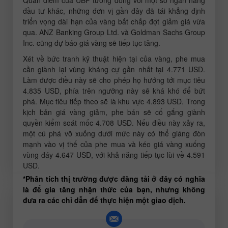
Quan điểm của UBP tương đồng với một số ngân hàng
đầu tư khác, những đơn vị gần đây đã tái khẳng định
triển vọng dài hạn của vàng bất chấp đợt giảm giá vừa
qua. ANZ Banking Group Ltd. và Goldman Sachs Group
Inc. cũng dự báo giá vàng sẽ tiếp tục tăng.
Xét về bức tranh kỹ thuật hiện tại của vàng, phe mua
cần giành lại vùng kháng cự gần nhất tại 4.771 USD.
Làm được điều này sẽ cho phép họ hướng tới mục tiêu
4.835 USD, phía trên ngưỡng này sẽ khá khó để bứt
phá. Mục tiêu tiếp theo sẽ là khu vực 4.893 USD. Trong
kịch bản giá vàng giảm, phe bán sẽ cố gắng giành
quyền kiểm soát mốc 4.708 USD. Nếu điều này xảy ra,
một cú phá vỡ xuống dưới mức này có thể giáng đòn
mạnh vào vị thế của phe mua và kéo giá vàng xuống
vùng đáy 4.647 USD, với khả năng tiếp tục lùi về 4.591
USD.
*Phân tích thị trường được đăng tải ở đây có nghĩa
là để gia tăng nhận thức của bạn, nhưng không
đưa ra các chỉ dẫn để thực hiện một giao dịch.