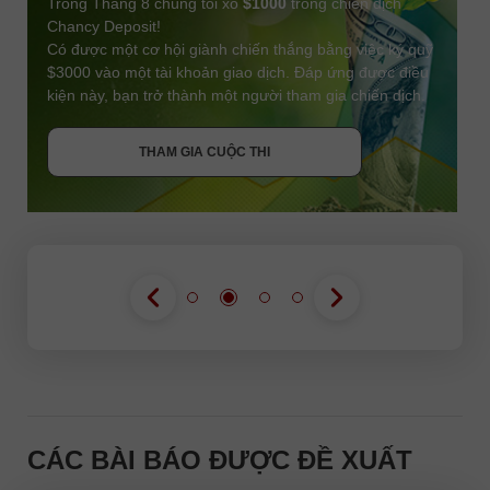
Trong Tháng 8 chúng tôi xổ
$1000
trong chiến dịch
Chancy Deposit!
Có được một cơ hội giành chiến thắng bằng việc ký quỹ
$3000 vào một tài khoản giao dịch. Đáp ứng được điều
kiện này, bạn trở thành một người tham gia chiến dịch.
NHẬN THƯỞNG
THAM GIA CUỘC THI
THAM GIA CUỘC THI
THAM GIA CUỘC THI
CÁC BÀI BÁO ĐƯỢC ĐỀ XUẤT