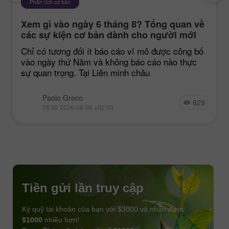
Phân tích cơ bản
Xem gì vào ngày 6 tháng 8? Tổng quan về
các sự kiện cơ bản dành cho người mới
bắt đầu
Chỉ có tương đối ít báo cáo vĩ mô được công bố
vào ngày thứ Năm và không báo cáo nào thực
sự quan trọng. Tại Liên minh châu
Paolo Greco
829
05:39 2026-08-06 +02:00
Tiền gửi lần truy cập
Ký quỹ tài khoản của bạn với $3000 và nhận được
$1000
nhiều hơn!