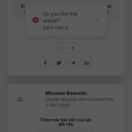
Email for authors of text and video analytical
content:
content-authors@instaforex.com
Do you like this
article?
Let's rate it
# Gold
Fundamental analysis
0
Miroslaw Bawulski
,
Chuyên gia phân tích của InstaForex
© 2007-2026
Thêm các bài viết của tác
giả này