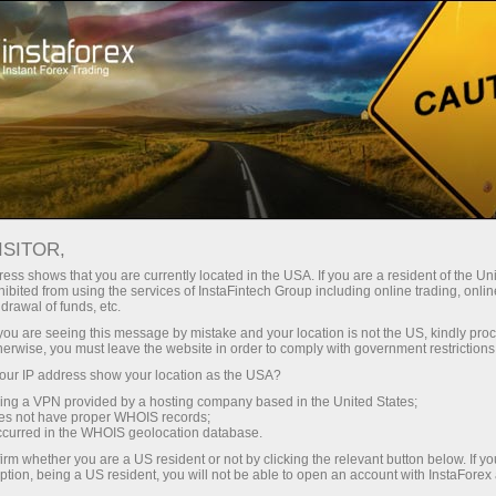
Dành cho Nhà giao dịch
Phân tích Forex
Đánh giá phân tích
Fundamental analysis
ISITOR,
ess shows that you are currently located in the USA. If you are a resident of the Uni
ibited from using the services of InstaFintech Group including online trading, online
13.04.2026 09:57 AM
drawal of funds, etc.
Giá vàng duy trì quanh mức 4.700 USD
k you are seeing this message by mistake and your location is not the US, kindly pro
herwise, you must leave the website in order to comply with government restrictions
ur IP address show your location as the USA?
sing a VPN provided by a hosting company based in the United States;
oes not have proper WHOIS records;
Nhu cầu về vàng vẫn ổn định, mặc dù có chút sụt giảm
occurred in the WHOIS geolocation database.
sau tin tức về việc đàm phán giữa Mỹ và Iran thất bại.
irm whether you are a US resident or not by clicking the relevant button below. If y
ption, being a US resident, you will not be able to open an account with InstaForex