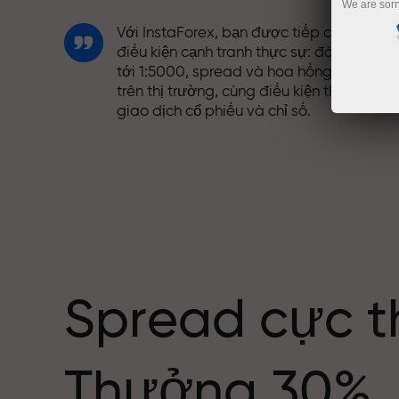
We are sorr
Với InstaForex, bạn được tiếp cận những
điều kiện cạnh tranh thực sự: đòn bẩy lên
tới 1:5000, spread và hoa hồng tốt nhất
trên thị trường, cùng điều kiện thuận lợi đ
giao dịch cổ phiếu và chỉ số.
Chúng tôi đã phát triển hệ thống thưởng
giúp giao dịch hấp dẫn hơn. Mỗi khách
ng giới
hàng InstaForex có thể nhận thưởng lên
tới 30% tiền nạp và tận dụng các chương
trình khuyến mãi và ưu đãi đặc biệt khác.
Spread cực t
Tốc độ trên đường đua và tốc độ giao
Thưởng 30%
dịch có cùng giá trị. Aleš Loprais mang
tinh thần quyết tâm và kỷ luật vào thế gi