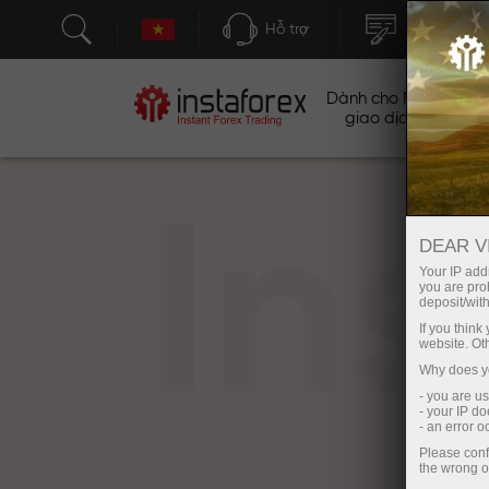
Hỗ trợ
Mở tài khoả
Dành cho Nhà
Ch
giao dịch
In
DEAR V
Your IP addr
you are proh
deposit/with
If you thin
website. Ot
Why does yo
- you are u
- your IP d
- an error 
Please conf
the wrong o