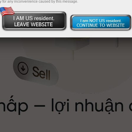
y for any inconvenience caused by this message.
ể
hấp — lợi nhuận
ới