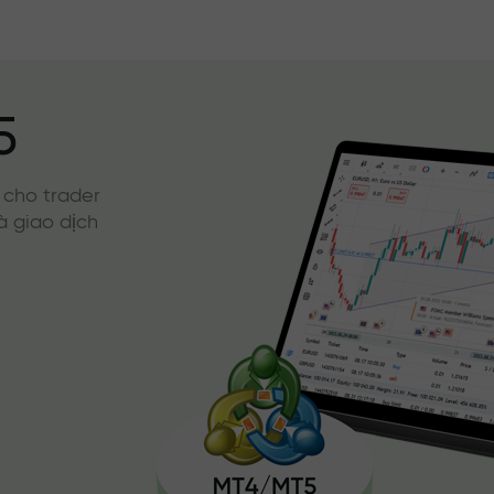
5
 cho trader
à giao dịch