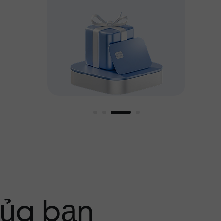
g tôi
của bạn