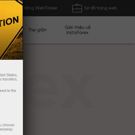
Khởi động WebTrader
Sơ đồ trang web
Giới thiệu về
n dịch
Thư giãn
InstaForex
rex
ted States,
 transfers,
ceed to the
.
ou choose
 anyway.