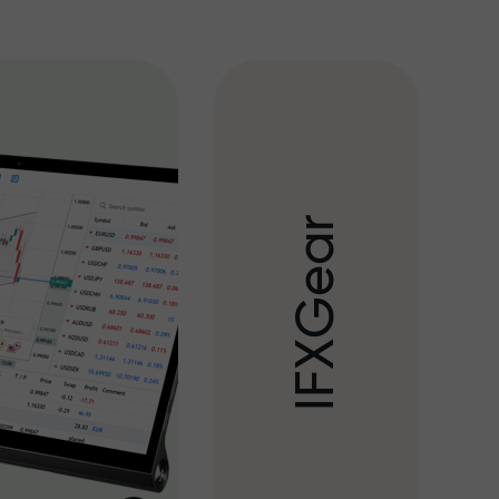
r
a
e
G
X
F
I