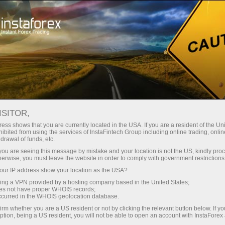
n ngay lập tức
Tải nền tảng giao dịch Metatrader
Dành cho nhà
o người mới
Dành cho đối tác
Các chiế
bắt đầu
đầu tư
staFo
ISITOR,
ess shows that you are currently located in the USA. If you are a resident of the Uni
ibited from using the services of InstaFintech Group including online trading, online
drawal of funds, etc.
k you are seeing this message by mistake and your location is not the US, kindly pro
herwise, you must leave the website in order to comply with government restrictions
ur IP address show your location as the USA?
sing a VPN provided by a hosting company based in the United States;
oes not have proper WHOIS records;
occurred in the WHOIS geolocation database.
irm whether you are a US resident or not by clicking the relevant button below. If y
ption, being a US resident, you will not be able to open an account with InstaForex