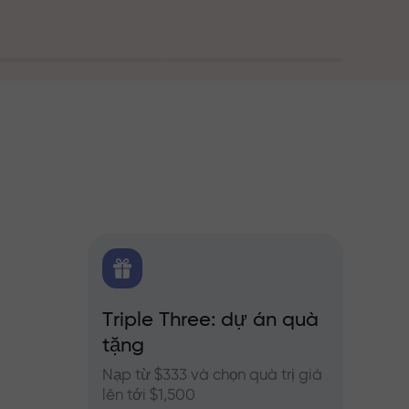
g
FX.CO
Triple Three: dự án quà
Thưở
ủa
tặng
o Forex,
Tham g
InstaFo
Nạp từ $333 và chọn quà trị giá
của bạ
lên tới $1,500