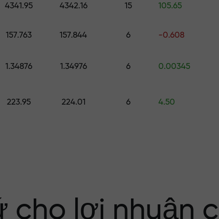
4341.95
4342.16
15
105.65
ố
157.763
157.844
6
-0.608
ới $1,500
1.34876
1.34976
6
0.00345
ng rủi ro — chún
223.95
224.01
6
4.50
nhuận của bạn
i X1000 — hệ số
 trên thị trường
ứ cho lợi nhuận 