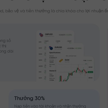
d, bảo vệ và tiền thưởng là chìa khóa cho lợi nhuận ổ
ong số
 thị
rong dài
Thưởng 30%
Nạp tiền vào tài khoản và nhận thưởng