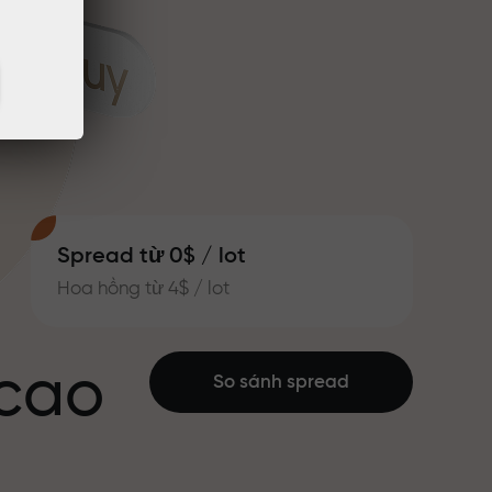
Spread từ 0$ / lot
Hoa hồng từ 4$ / lot
 cao
So sánh spread