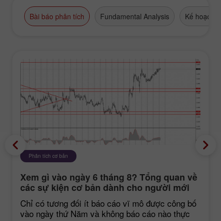
Bài báo phân tích
Fundamental Analysis
Kế hoạch g
Phân tích cơ bản
Xem gì vào ngày 6 tháng 8? Tổng quan về
các sự kiện cơ bản dành cho người mới
bắt đầu
Chỉ có tương đối ít báo cáo vĩ mô được công bố
vào ngày thứ Năm và không báo cáo nào thực