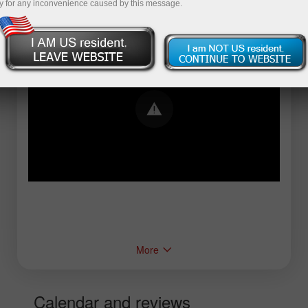
y for any inconvenience caused by this message.
Error loading YouTube: Video could not be
played
More
Calendar and reviews