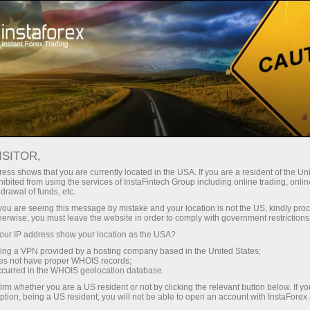
For Traders
Forex Analytics
InstaForex TV
Forex TV News
ISITOR,
ess shows that you are currently located in the USA. If you are a resident of the Uni
ibited from using the services of InstaFintech Group including online trading, online
drawal of funds, etc.
k you are seeing this message by mistake and your location is not the US, kindly pro
herwise, you must leave the website in order to comply with government restrictions
ur IP address show your location as the USA?
ửi
Mở 
sing a VPN provided by a hosting company based in the United States;
oes not have proper WHOIS records;
occurred in the WHOIS geolocation database.
M
irm whether you are a US resident or not by clicking the relevant button below. If y
ption, being a US resident, you will not be able to open an account with InstaForex