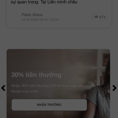
sự quan trọng. Tại Liên minh châu
Paolo Greco
874
05:39 2026-08-06 +02:00
30% tiền thưởng
$1000
$1000
Nhận 30% tiền thưởng mỗi khi bạn nạp tiền vào tài
khoản của mình
NHẬN THƯỞNG
THAM GIA CUỘC THI
THAM GIA CUỘC THI