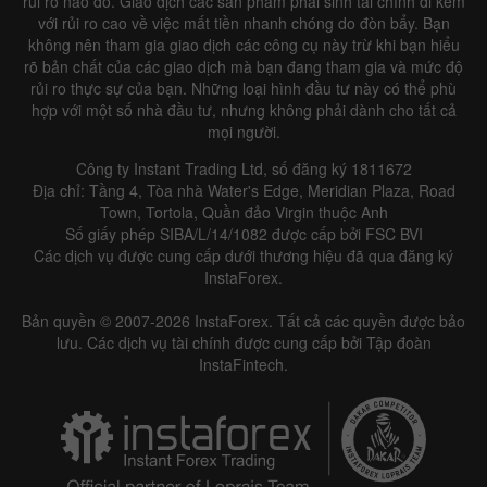
rủi ro nào đó. Giao dịch các sản phẩm phái sinh tài chính đi kèm
với rủi ro cao về việc mất tiền nhanh chóng do đòn bẩy. Bạn
không nên tham gia giao dịch các công cụ này trừ khi bạn hiểu
rõ bản chất của các giao dịch mà bạn đang tham gia và mức độ
rủi ro thực sự của bạn. Những loại hình đầu tư này có thể phù
hợp với một số nhà đầu tư, nhưng không phải dành cho tất cả
mọi người.
Công ty Instant Trading Ltd, số đăng ký 1811672
Địa chỉ: Tầng 4, Tòa nhà Water's Edge, Meridian Plaza, Road
Town, Tortola, Quần đảo Virgin thuộc Anh
Số giấy phép SIBA/L/14/1082 được cấp bởi FSC BVI
Các dịch vụ được cung cấp dưới thương hiệu đã qua đăng ký
InstaForex.
Bản quyền © 2007-2026 InstaForex. Tất cả các quyền được bảo
lưu. Các dịch vụ tài chính được cung cấp bởi Tập đoàn
InstaFintech.