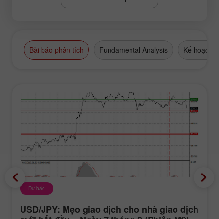
Bài báo phân tích
Fundamental Analysis
Kế hoạch g
Dự báo
USD/JPY: Mẹo giao dịch cho nhà giao dịch