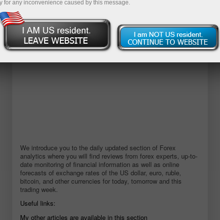
y for any inconvenience caused by this message.
Mở tài khoản demo
We introduce you to the daily updated section of Forex
analytics where you will find reviews from forex experts, up-to-
date monitoring of financial information as well as online
forecasts of exchange rates of the US dollar, euro, ruble,
bitcoin, and other currencies for today, tomorrow and this
trading week.
Useful links:
My other articles are available in this section