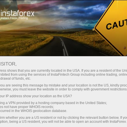
For Traders
Analytical Reviews
Technical analysis
ISITOR,
29.03.2025: Forex Analysis &
ess shows that you are currently located in the USA. If you are a resident of the Uni
ibited from using the services of InstaFintech Group including online trading, online
Reviews: Forex forecast 28/03/2025:
drawal of funds, etc.
EUR/USD, GBP/USD, USD/JPY, Oil and
k you are seeing this message by mistake and your location is not the US, kindly pro
herwise, you must leave the website in order to comply with government restrictions
Bitcoin
ur IP address show your location as the USA?
sing a VPN provided by a hosting company based in the United States;
oes not have proper WHOIS records;
occurred in the WHOIS geolocation database.
Mở tài khoản giao dịch
irm whether you are a US resident or not by clicking the relevant button below. If y
ption, being a US resident, you will not be able to open an account with InstaForex