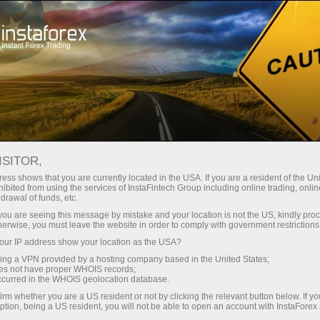
For Traders
Analytical Reviews
Technical analysis
ISITOR,
16.10.2025: Forex Analysis &
ess shows that you are currently located in the USA. If you are a resident of the Uni
ibited from using the services of InstaFintech Group including online trading, online
Reviews: Forex forecast 16/10/2025:
drawal of funds, etc.
EUR/USD, GBP/USD USDX and Bitcoin
k you are seeing this message by mistake and your location is not the US, kindly pro
herwise, you must leave the website in order to comply with government restrictions
ur IP address show your location as the USA?
sing a VPN provided by a hosting company based in the United States;
oes not have proper WHOIS records;
Mở tài khoản giao dịch
occurred in the WHOIS geolocation database.
irm whether you are a US resident or not by clicking the relevant button below. If y
ption, being a US resident, you will not be able to open an account with InstaForex
Mở tài khoản demo