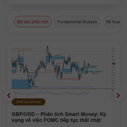
Bài báo phân tích
Fundamental Analysis
Kế hoạch g
Phân tích kỹ thuật
GBP/USD – Phân tích Smart Money: Kỳ
vọng về việc FOMC tiếp tục thắt chặt
chính sách vẫn ở mức thấp