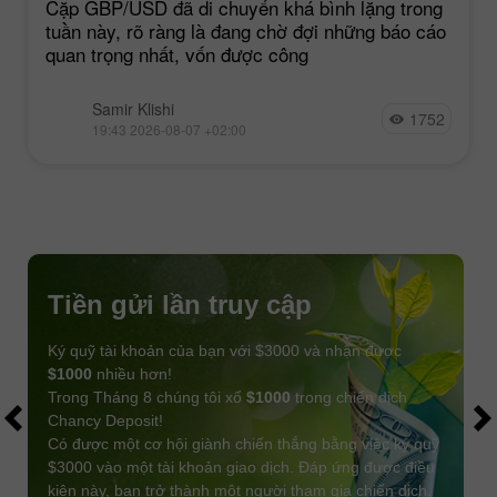
Cặp GBP/USD đã di chuyển khá bình lặng trong
tuần này, rõ ràng là đang chờ đợi những báo cáo
quan trọng nhất, vốn được công
Samir Klishi
1752
19:43 2026-08-07 +02:00
Tiền gửi lần truy cập
Ký quỹ tài khoản của bạn với $3000 và nhận được
$1000
nhiều hơn!
Trong Tháng 8 chúng tôi xổ
$1000
trong chiến dịch
Chancy Deposit!
Có được một cơ hội giành chiến thắng bằng việc ký quỹ
$3000 vào một tài khoản giao dịch. Đáp ứng được điều
kiện này, bạn trở thành một người tham gia chiến dịch.
NHẬN THƯỞNG