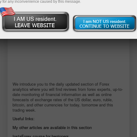
y for any inconvenience caused by this message.
We introduce you to the daily updated section of Forex
analytics where you will find reviews from forex experts, up-to-
date monitoring of financial information as well as online
forecasts of exchange rates of the US dollar, euro, ruble,
bitcoin, and other currencies for today, tomorrow and this
trading week.
Useful links:
My other articles are available in this section
InstaForex course for beginners