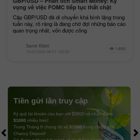
GBP/USD – Phân tích Smart Money: Kỳ
vọng về việc FOMC tiếp tục thắt chặt
chính sách vẫn ở mức thấp
Cặp GBP/USD đã di chuyển khá bình lặng trong
tuần này, rõ ràng là đang chờ đợi những báo cáo
quan trọng nhất, vốn được công
Samir Klishi
1499
19:43 2026-08-07 +02:00
Tiền gửi lần truy cập
Ký quỹ tài khoản của bạn với $3000 và nhận được
$1000
nhiều hơn!
Trong Tháng 8 chúng tôi xổ
$1000
trong chiến dịch
Chancy Deposit!