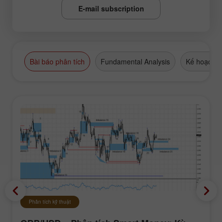
E-mail subscription
Bài báo phân tích
Fundamental Analysis
Kế hoạch g
Phân tích kỹ thuật