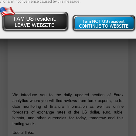
y for any inconvenience caused by this message.
Mở tài khoản demo
We introduce you to the daily updated section of Forex
analytics where you will find reviews from forex experts, up-to-
date monitoring of financial information as well as online
forecasts of exchange rates of the US dollar, euro, ruble,
bitcoin, and other currencies for today, tomorrow and this
trading week.
Useful links: