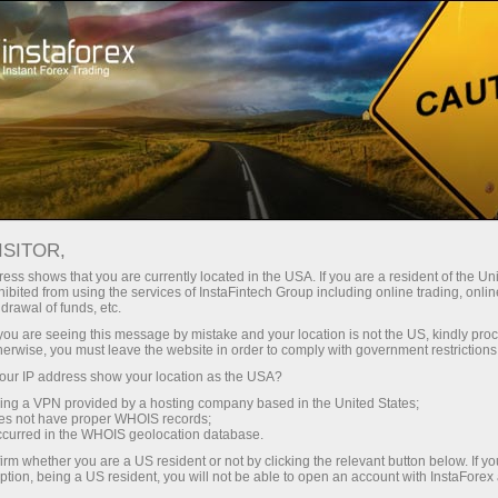
For Traders
Analytical Reviews
Technical analysis
ISITOR,
05.05.2026: Forex Analysis &
ess shows that you are currently located in the USA. If you are a resident of the Uni
ibited from using the services of InstaFintech Group including online trading, online
Reviews: Forex forecast 05/05/2026:
drawal of funds, etc.
EUR/USD, USD/JPY, GBP/USD, SP500,
k you are seeing this message by mistake and your location is not the US, kindly pro
herwise, you must leave the website in order to comply with government restrictions
Oil and Bitcoin
ur IP address show your location as the USA?
sing a VPN provided by a hosting company based in the United States;
oes not have proper WHOIS records;
occurred in the WHOIS geolocation database.
Mở tài khoản giao dịch
irm whether you are a US resident or not by clicking the relevant button below. If y
ption, being a US resident, you will not be able to open an account with InstaForex