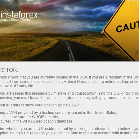
For Traders
Analytical Reviews
Technical analysis
ISITOR,
14.05.2026: Forex Analysis &
ess shows that you are currently located in the USA. If you are a resident of the Uni
ibited from using the services of InstaFintech Group including online trading, online
Reviews: Forex forecast 14/05/2026:
drawal of funds, etc.
EUR/USD, USD/JPY, GBP/USD, SP500,
k you are seeing this message by mistake and your location is not the US, kindly pro
herwise, you must leave the website in order to comply with government restrictions
Oil and Bitcoin
ur IP address show your location as the USA?
sing a VPN provided by a hosting company based in the United States;
oes not have proper WHOIS records;
occurred in the WHOIS geolocation database.
Mở tài khoản giao dịch
irm whether you are a US resident or not by clicking the relevant button below. If y
ption, being a US resident, you will not be able to open an account with InstaForex