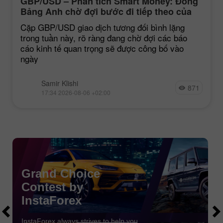
GBP/USD – Phân tích Smart Money: Đồng
Bảng Anh chờ đợi bước đi tiếp theo của
thị trường
Cặp GBP/USD giao dịch tương đối bình lặng
trong tuần này, rõ ràng đang chờ đợi các báo
cáo kinh tế quan trọng sẽ được công bố vào
ngày
Samir Klishi
871
17:34 2026-08-06 +02:00
Tiền gửi lần truy cập
Grand Choice
Ký quỹ tài khoản của bạn với $3000 và nhận được
Contest by
$1000
nhiều hơn!
InstaForex
Trong Tháng 8 chúng tôi xổ
$1000
trong chiến dịch
Chancy Deposit!
InstaForex always strives to help you