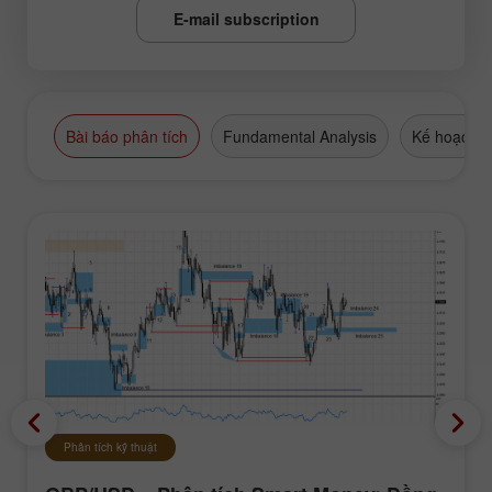
E-mail subscription
Bài báo phân tích
Fundamental Analysis
Kế hoạch g
Phân tích kỹ thuật