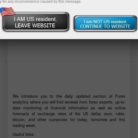
y for any inconvenience caused by this message.
Mở tài khoản demo
We introduce you to the daily updated section of Forex
analytics where you will find reviews from forex experts, up-to-
date monitoring of financial information as well as online
forecasts of exchange rates of the US dollar, euro, ruble,
bitcoin, and other currencies for today, tomorrow and this
trading week.
Useful links: