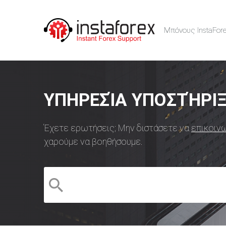
Μπόνους InstaFor
ΥΠΗΡΕΣΊΑ ΥΠΟΣΤΉΡΙ
Έχετε ερωτήσεις; Μην διστάσετε να
επικοινω
χαρούμε να βοηθήσουμε.