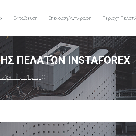
ex
Εκπαίδευση
Επένδυση/Αντιγραφή
Περιοχή Πελατ
ΞΗΣ ΠΕΛΑΤΏΝ INSTAFOREX
νήσετε μαζί μας.
Θα