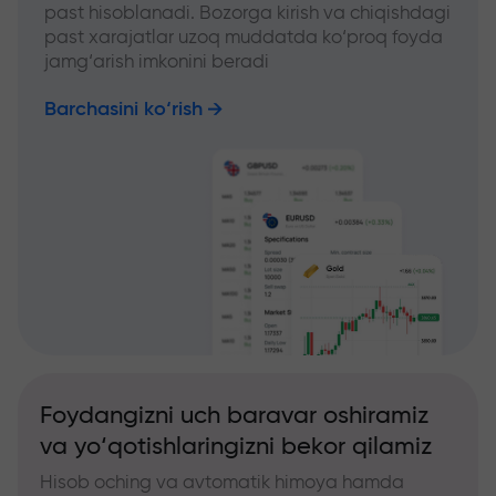
past hisoblanadi. Bozorga kirish va chiqishdagi
past xarajatlar uzoq muddatda ko‘proq foyda
jamg‘arish imkonini beradi
Barchasini ko‘rish
Foydangizni uch baravar oshiramiz
va yo‘qotishlaringizni bekor qilamiz
Hisob oching va avtomatik himoya hamda