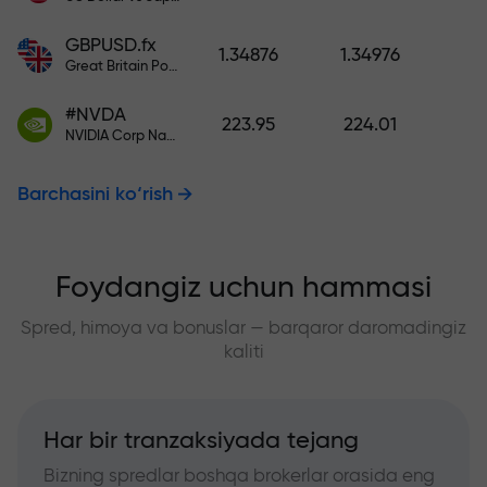
GBPUSD.fx
1.34876
1.34976
Great Britain Pound vs US Dollar
#NVDA
223.95
224.01
NVIDIA Corp Nasdaq Stock Exchange (Nasdaq) USD
Barchasini ko‘rish
Foydangiz uchun hammasi
Spred, himoya va bonuslar — barqaror daromadingiz
kaliti
Har bir tranzaksiyada tejang
Bizning spredlar boshqa brokerlar orasida eng