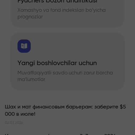
Fyuchers bozori analitikasi
Xomashyo va fond indekslari bo‘yicha
prognozlar
Yangi boshlovchilar uchun
Muvaffaqiyatli savdo uchun zarur barcha
ma’lumotlar
Шах и мат финансовым барьерам: заберите $5
000 в июле!
02.07.2026