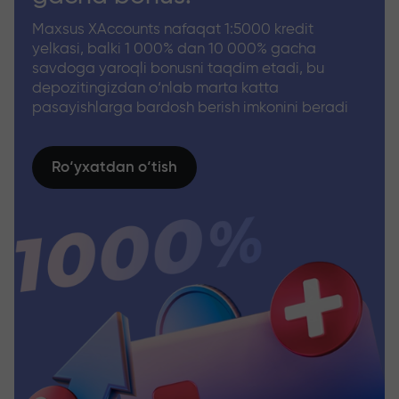
Maxsus XAccounts nafaqat 1:5000 kredit
yelkasi, balki 1 000% dan 10 000% gacha
savdoga yaroqli bonusni taqdim etadi, bu
depozitingizdan o‘nlab marta katta
pasayishlarga bardosh berish imkonini beradi
Ro‘yxatdan o‘tish