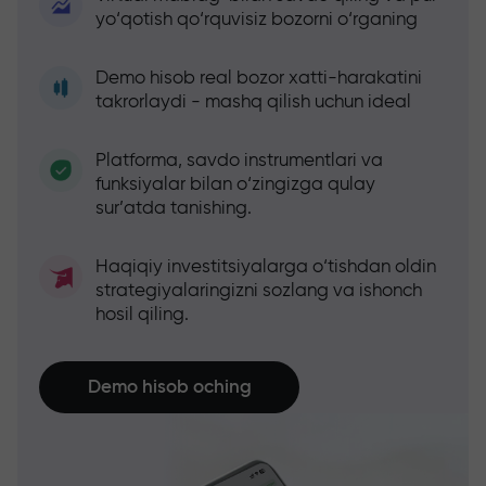
yo‘qotish qo‘rquvisiz bozorni o‘rganing
Demo hisob real bozor xatti-harakatini
takrorlaydi - mashq qilish uchun ideal
Platforma, savdo instrumentlari va
funksiyalar bilan o‘zingizga qulay
sur’atda tanishing.
Haqiqiy investitsiyalarga o‘tishdan oldin
strategiyalaringizni sozlang va ishonch
hosil qiling.
Demo hisob oching