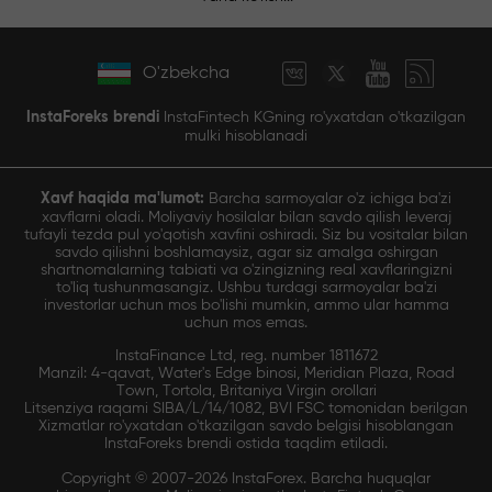
O'zbekcha
InstaForeks brendi
InstaFintech KGning ro'yxatdan o'tkazilgan
mulki hisoblanadi
Xavf haqida ma'lumot:
Barcha sarmoyalar o'z ichiga ba'zi
xavflarni oladi. Moliyaviy hosilalar bilan savdo qilish leveraj
tufayli tezda pul yo'qotish xavfini oshiradi. Siz bu vositalar bilan
savdo qilishni boshlamaysiz, agar siz amalga oshirgan
shartnomalarning tabiati va o'zingizning real xavflaringizni
to'liq tushunmasangiz. Ushbu turdagi sarmoyalar ba'zi
investorlar uchun mos bo'lishi mumkin, ammo ular hamma
uchun mos emas.
InstaFinance Ltd, reg. number 1811672
Manzil: 4-qavat, Water's Edge binosi, Meridian Plaza, Road
Town, Tortola, Britaniya Virgin orollari
Litsenziya raqami SIBA/L/14/1082, BVI FSC tomonidan berilgan
Xizmatlar ro'yxatdan o'tkazilgan savdo belgisi hisoblangan
InstaForeks brendi ostida taqdim etiladi.
Copyright © 2007-2026 InstaForex. Barcha huquqlar