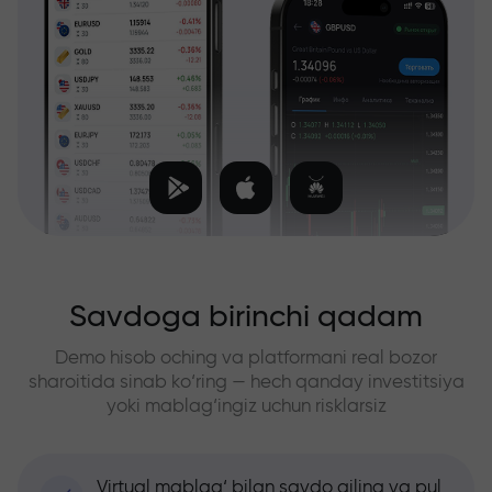
Savdoga birinchi qadam
Demo hisob oching va platformani real bozor
sharoitida sinab ko‘ring — hech qanday investitsiya
yoki mablag‘ingiz uchun risklarsiz
Virtual mablag‘ bilan savdo qiling va pul