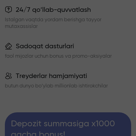
24/7 qo‘llab-quvvatlash
Istalgan vaqtda yordam berishga tayyor
mutaxassislar
Sadoqat dasturlari
faol mijozlar uchun bonus va promo-aksiyalar
Treyderlar hamjamiyati
butun dunyo bo‘ylab millionlab ishtirokchilar
Depozit summasiga x1000
gacha bonus!