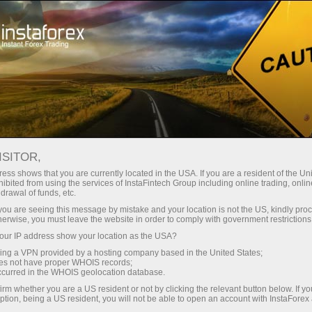
Kichik
spredlar — katta foyda
ISITOR,
ess shows that you are currently located in the USA. If you are a resident of the Uni
Har bir depozit uchun
ibited from using the services of InstaFintech Group including online trading, online
InstaForex bilan siz haqiqatan
drawal of funds, etc.
raqobatbardosh imkoniyatlarga
30% bonus
k you are seeing this message by mistake and your location is not the US, kindly pro
ega bo‘lasiz: 1:5000 gacha kredit
herwise, you must leave the website in order to comply with government restrictions
yelkasi, bozordagi eng yaxshi
ur IP address show your location as the USA?
Savdoda
spred va komissiyalardan biri,
sing a VPN provided by a hosting company based in the United States;
shuningdek aksiyalar va indekslar
oes not have proper WHOIS records;
va trassada tezlik
occurred in the WHOIS geolocation database.
bilan savdo qilish uchun qulay
irm whether you are a US resident or not by clicking the relevant button below. If y
shartlar.
ption, being a US resident, you will not be able to open an account with InstaForex
Shaxsiy sovg‘a jekpoti
Biz savdoni yanada jozibador