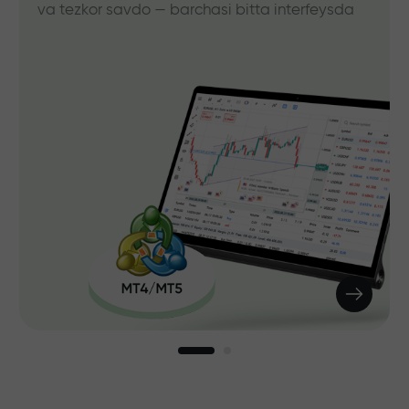
va tezkor savdo — barchasi bitta interfeysda