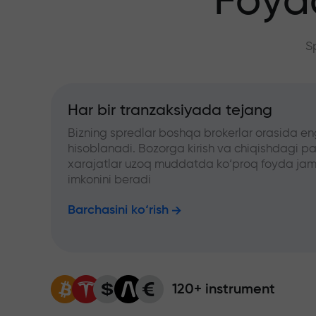
Foyd
S
Har bir tranzaksiyada tejang
Bizning spredlar boshqa brokerlar orasida en
hisoblanadi. Bozorga kirish va chiqishdagi pa
xarajatlar uzoq muddatda ko‘proq foyda jam
imkonini beradi
Barchasini ko‘rish
120+ instrument