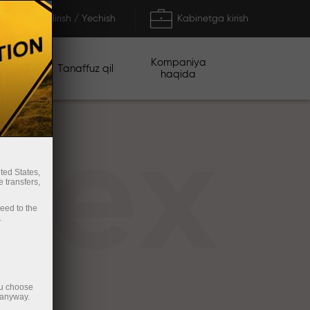
To'ldirish / Yechish
Kabinetga kirish
Kompaniya
iyalar
Tanaffuz qil
haqida
rex
ted States,
 transfers,
ceed to the
.
ou choose
 anyway.