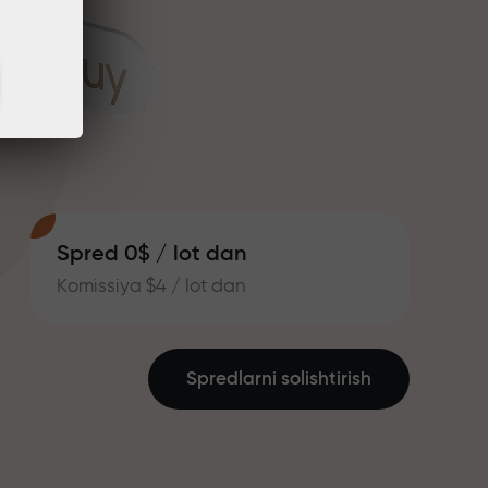
Spred 0$ / lot dan
Komissiya $4 / lot dan
Spredlarni solishtirish