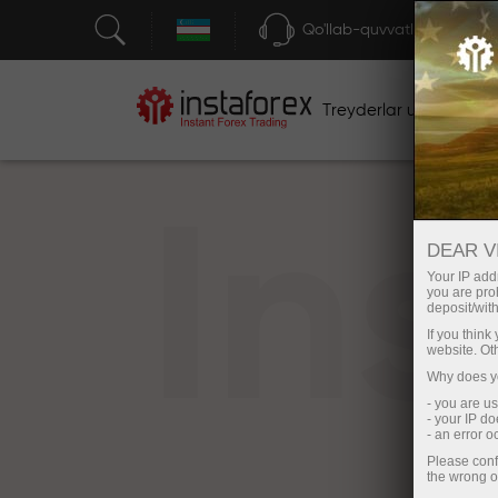
Qo'llab-quvvatlash
Treyderlar uchun
bos
In
DEAR V
Your IP addr
you are proh
deposit/with
If you thin
website. Ot
Why does yo
- you are u
- your IP d
- an error 
Please conf
the wrong o