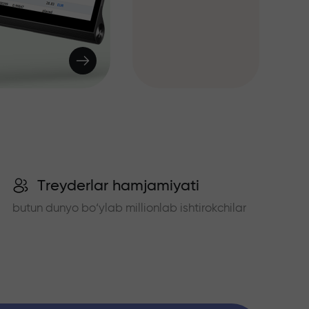
Treyderlar hamjamiyati
butun dunyo bo‘ylab millionlab ishtirokchilar