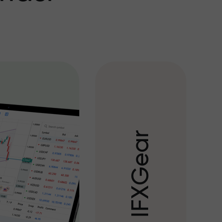
r
a
e
G
X
F
I