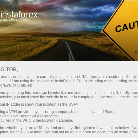
Hisob-varag'ini tez ochish
Savdo platformasi
Endi ish
hlayotganlar
Investorlar uchun
Hamkorlar uchun
Promoaks
uchun
staFo
ISITOR,
ess shows that you are currently located in the USA. If you are a resident of the Uni
ibited from using the services of InstaFintech Group including online trading, online
drawal of funds, etc.
k you are seeing this message by mistake and your location is not the US, kindly pro
herwise, you must leave the website in order to comply with government restrictions
ur IP address show your location as the USA?
sing a VPN provided by a hosting company based in the United States;
oes not have proper WHOIS records;
occurred in the WHOIS geolocation database.
irm whether you are a US resident or not by clicking the relevant button below. If y
ption, being a US resident, you will not be able to open an account with InstaForex