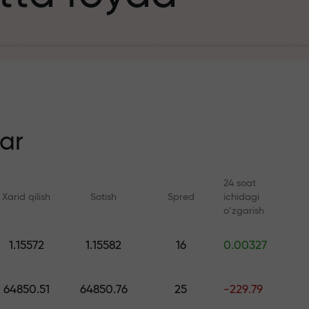
it uchun
n
ar
24 soat
Xarid qilish
Sotish
Spred
ichidagi
ezlik
o‘zgarish
Onlayn kurslar
FX.CO bilan anal
1.15572
1.15582
16
0.00327
a jekpoti
Savdoni noldan o‘rganing —
Forex, kripto va Fyuc
barcha darajalar uchun kurslar
bo‘yicha kunlik progn
64850.51
64850.76
25
-229.79
va vebinarlar