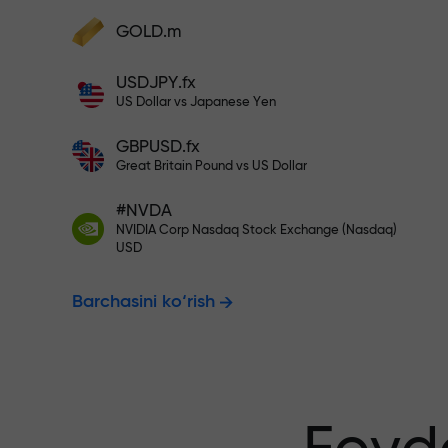
Hisobingizni $333 bilan to‘ldiri
GOLD.m
Hisobni to‘ldiring va depozitingizdan 1
000 marta katta bonus oling. X1000 xat
Risksiz savdo
USDJPY.fx
emas. Depozit qancha katta bo‘lsa,
US Dollar vs Japanese Yen
multiplikator shuncha yuqori bo‘ladi.
GBPUSD.fx
kafolatlanadi
Great Britain Pound vs US Dollar
#NVDA
NVIDIA Corp Nasdaq Stock Exchange (Nasdaq)
X1000 gacha
USD
Barchasini ko‘rish
eng katta mul