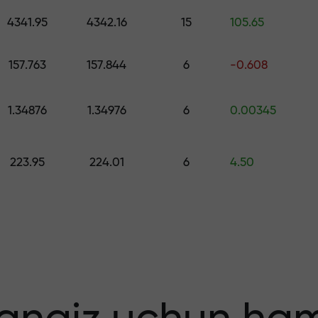
ng — $1,500 gacha qiymatdagi sovg‘ani 
4341.95
4342.16
15
105.65
o
 qiling — foydang
157.763
157.844
6
-0.608
1.34876
1.34976
6
0.00345
223.95
224.01
6
4.50
 bonus — bozord
tiplikator