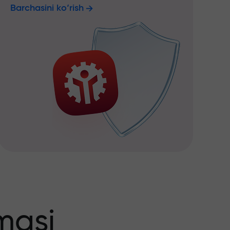
Barchasini ko‘rish
masi