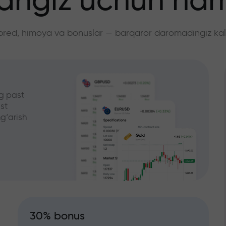
angiz uchun ha
pred, himoya va bonuslar — barqaror daromadingiz kali
g past
st
g‘arish
30% bonus