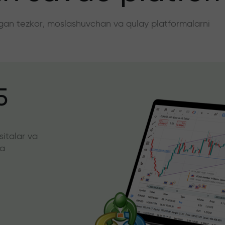
angan tezkor, moslashuvchan va qulay platformalarni
5
sitalar va
da