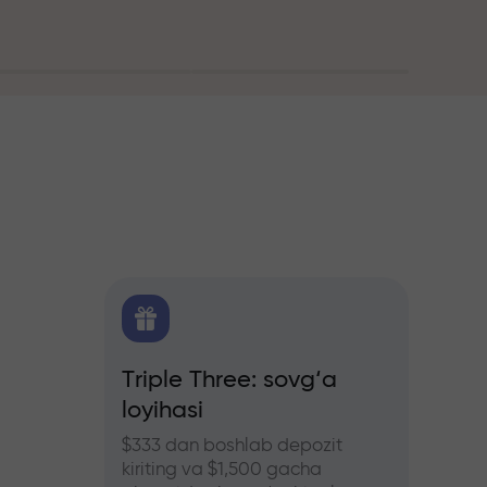
itika
Triple Three: sovg‘a
Treyd
loyihasi
bonus
hers
ozlar
$333 dan boshlab depozit
InstaFo
kiriting va $1,500 gacha
eting v