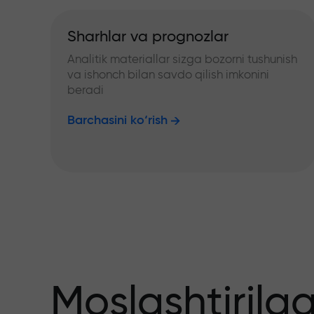
Sharhlar va prognozlar
Analitik materiallar sizga bozorni tushunish
va ishonch bilan savdo qilish imkonini
beradi
Barchasini ko‘rish
Moslashtirilg