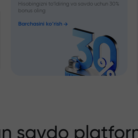
Hisobingizni to‘ldiring va savdo uchun 30%
bonus oling
Barchasini ko‘rish
an savdo platfor