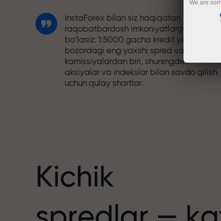
We are sorr
InstaForex bilan siz haqiqatan
raqobatbardosh imkoniyatlarga ega
bo‘lasiz: 1:5000 gacha kredit yelkasi,
bozordagi eng yaxshi spred va
komissiyalardan biri, shuningdek
aksiyalar va indekslar bilan savdo qilish
uchun qulay shartlar.
Biz savdoni yanada jozibador qiladigan
bonus tizimini ishlab chiqdik. Har bir
nuslar
InstaForex mijozi o‘z depozitiga 30%
gacha bonus olishi va boshqa aksiyalar
hamda maxsus takliflardan foydalanishi
mumkin.
Kichik
Trassadagi tezlik va savdo tezligi bir xil
spredlar — ka
qadriyatlarni baham ko‘radi. Aleš Loprai
savdo olamiga intilish va intizom