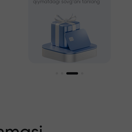
qiymatdagi sovg‘ani tanlang
tanlang
iz
agi