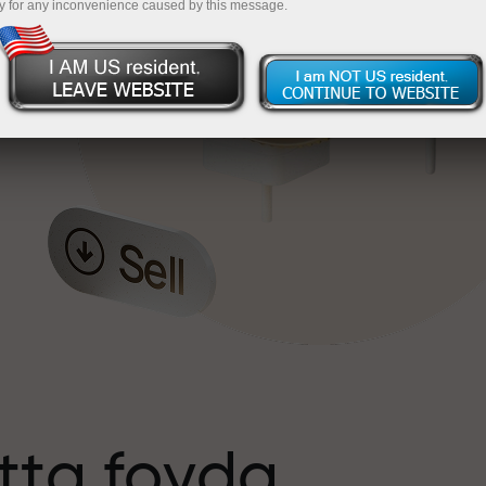
y for any inconvenience caused by this message.
tta foyda
s