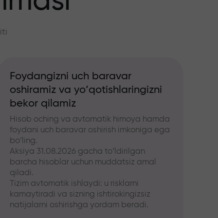
mmasi
ti
Foydangizni uch baravar
oshiramiz va yo‘qotishlaringizni
bekor qilamiz
Hisob oching va avtomatik himoya hamda
foydani uch baravar oshirish imkoniga ega
bo‘ling.
Aksiya 31.08.2026 gacha to‘ldirilgan
barcha hisoblar uchun muddatsiz amal
qiladi.
Tizim avtomatik ishlaydi: u risklarni
kamaytiradi va sizning ishtirokingizsiz
natijalarni oshirishga yordam beradi.