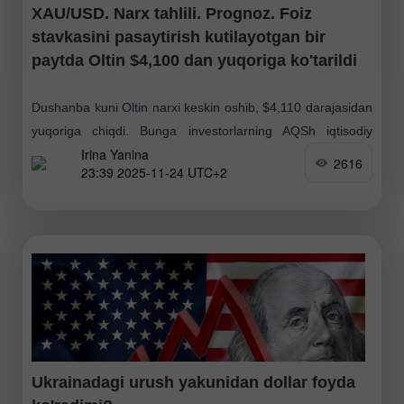
XAU/USD. Narx tahlili. Prognoz. Foiz
stavkasini pasaytirish kutilayotgan bir
paytda Oltin $4,100 dan yuqoriga ko'tarildi
Dushanba kuni Oltin narxi keskin oshib, $4,110 darajasidan
yuqoriga chiqdi. Bunga investorlarning AQSh iqtisodiy
Irina Yanina
ma'lumotlari oqimi fonida Federal zaxira tizimi dekabr
2616
23:39 2025-11-24 UTC+2
yig'ilishida foiz stavkasini pasaytirishi mumkinligiga bo'lgan
ishonchi sabab bo'ldi
Ukrainadagi urush yakunidan dollar foyda