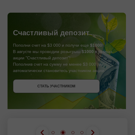
Счастливый депозит
Пополни счет на $3 000 и получи еще
$1000
!
В августе мы проводим розыгрыш
$1000
в рамках
акции "Счастливый депозит"!
Пополнив счет на сумму не менее $3 000, вы
автоматически становитесь участником акции.
СТАТЬ УЧАСТНИКОМ
СТАТЬ УЧАСТНИКОМ
ПОЛУЧИТЬ БОНУС
СТАТЬ УЧАСТНИКОМ