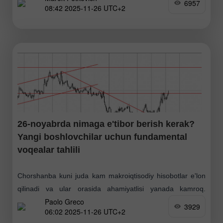
6957
08:42 2025-11-26 UTC+2
oyidagi
26-noyabrda nimaga e'tibor berish kerak?
Yangi boshlovchilar uchun fundamental
voqealar tahlili
Chorshanba kuni juda kam makroiqtisodiy hisobotlar e'lon
qilinadi va ular orasida ahamiyatlisi yanada kamroq.
Paolo Greco
Asosan, AQShdagi uzoq muddatli tovarlar buyurtmalari
3929
06:02 2025-11-26 UTC+2
haqidagi hisobot ajralib turadi. Bu hisobot muhim, chunki