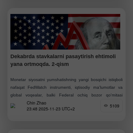
Dekabrda stavkalarni pasaytirish ehtimoli
yana ortmoqda. 2-qism
Monetar siyosatni yumshatishning yangi bosqichi istiqboli
nafaqat FedWatch instrumenti, iqtisodiy ma'lumotlar va
global voqealar, balki Federal ochiq bozor qo'mitasi
Chin Zhao
(FOMC) a'zolarining o'zlari tomonidan ham qo'llab-
5109
23:48 2025-11-23 UTC+2
quvvatlanmoqda. Sir emas, kamida uch nafar