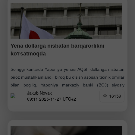
Yena dollarga nisbatan barqarorlikni
ko'rsatmoqda
So'nggi kunlarda Yaponiya yenasi AQSh dollariga nisbatan
biroz mustahkamlandi, biroq bu o'sish asosan texnik omillar
bilan bog'liq. Yaponiya markaziy banki (BOJ) siyosiy
Jakub Novak
kengashi a'zosi Asaxi Noguchi o'z nutqida yumshoq
16159
09:11 2025-11-27 UTC+2
(dovish)