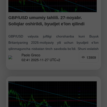
GBP/USD umumiy tahlili. 27-noyabr.
Soliqlar oshirildi, byudjet e'lon qilindi
GBP/USD valyuta juftligi chorshanba kuni Buyuk
Britaniyaning 2026-moliyaviy yili uchun byudjeti e'lon
qilinmaguncha nisbatan tinch savdoda bo'ldi. Shuni eslatish
Paolo Greco
kerakki, Leyboristlar partiyasi jiddiy ikkilanma vaziyatga
13909
02:41 2025-11-27 UTC+2
duch kelgan edi: "soliqlarni oshirib