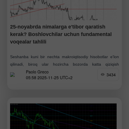
25-noyabrda nimalarga e'tibor qaratish
kerak? Boshlovchilar uchun fundamental
voqealar tahlili
Seshanba kuni bir nechta makroiqtisodiy hisobotlar e'lon
qilinadi, biroq ular hozircha bozorda katta qiziqish
Paolo Greco
uyg'otmayapti. Bozor hanuz past volatillikka ega va aniq
3434
05:58 2025-11-25 UTC+2
yo'nalishsiz harakatlanmoqda. AQSh dollari juda sekin
zaiflashmoqda —