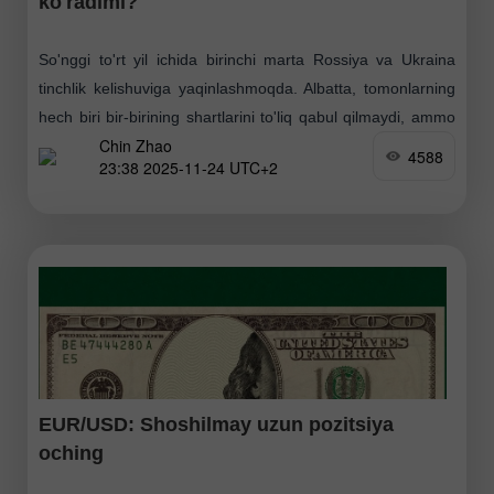
ko'radimi?
So'nggi to'rt yil ichida birinchi marta Rossiya va Ukraina
tinchlik kelishuviga yaqinlashmoqda. Albatta, tomonlarning
hech biri bir-birining shartlarini to'liq qabul qilmaydi, ammo
Chin Zhao
muzokaralarning mohiyati ham aynan shunda — bahsli
4588
23:38 2025-11-24 UTC+2
masalalarda
EUR/USD: Shoshilmay uzun pozitsiya
oching