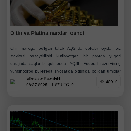
Oltin va Platina narxlari oshdi
Oltin narxiga bo'lgan talab AQShda dekabr oyida foiz
stavkasi pasaytirilishi kutilayotgan bir paytda yuqori
darajada saqlanib qolmoqda. AQSh Federal rezervining
yumshoqroq pul-kredit siyosatiga o'tishiga bo'lgan umidlar
Miroslaw Bawulski
investorlarning oltin — iqtisodiy
42910
08:37 2025-11-27 UTC+2