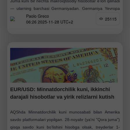
Juma kuni bir nechta makroiqtisodiy hisobotlar e'lon qilinadi
— ularning barchasi Germaniyadan. Germaniya Yevropa
Paolo Greco
iqtisodiyotining "lokomotivi" hisoblanadi, biroq so'nggi
25115
06:26 2025-11-28 UTC+2
yillarda bu "lokomotiv" qiyinchiliklarni boshdan
kechirmoqda. Shu sababli, Germaniya bo'yicha asosiy
EUR/USD: Minnatdorchilik kuni, ikkinchi
darajali hisobotlar va yirik relizlarni kutish
AQShda Minnatdorchilik kuni munosabati bilan Amerika
savdo platformalari yopilgan. 28-noyabr (ya'ni "Qora juma")
qisqa savdo kuni bo'lishini hisobga olsak, treyderlar 1-