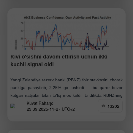
Kivi o'sishni davom ettirish uchun ikki
kuchli signal oldi
Yangi Zelandiya rezerv banki (RBNZ) foiz stavkasini chorak
punktga pasaytirib, 2.25% ga tushirdi — bu qaror bozor
kutgan natijalar bilan to'liq mos keldi. Endilikda RBNZning
Kuvat Raharjo
keyingi harakatlari bo'yicha bozor kayfiyati
13202
23:39 2025-11-27 UTC+2