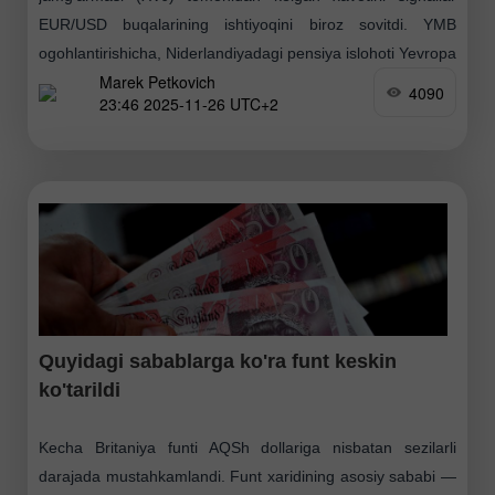
EUR/USD buqalarining ishtiyoqini biroz sovitdi. YMB
ogohlantirishicha, Niderlandiyadagi pensiya islohoti Yevropa
Marek Petkovich
obligatsiyalar bozorida beqarorlikni keltirib chiqarishi
4090
23:46 2025-11-26 UTC+2
mumkin
Quyidagi sabablarga ko'ra funt keskin
ko'tarildi
Kecha Britaniya funti AQSh dollariga nisbatan sezilarli
darajada mustahkamlandi. Funt xaridining asosiy sababi —