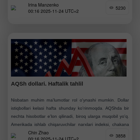
Irina Manzenko
belgilaydi, u yerda YAIM o'sishi, inflyatsiya va chakana
5230
00:16 2025-11-24 UTC+2
savdo bo'yicha
AQSh dollari. Haftalik tahlil
Nisbatan muhim ma'lumotlar rol o'ynashi mumkin. Dollar
istiqbollari kelasi hafta shunday ko'rinmoqda. AQShda bir
nechta hisobotlar e'lon qilinadi, biroq ularga muqobil yo'q.
Amerikada ishlab chiqaruvchilar narxlari indeksi, chakana
Chin Zhao
savdo
3858
00:16 2025-11-24 UTC+2