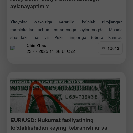
aylanayaptimi?
Xitoyning o'z-o'ziga yetarliligi ko'plab rivojlangan
mamlakatlar uchun muammoga aylanmoqda. Masala
shundaki, har yili Pekin importga tobora kamroq
Chin Zhao
tayanmoqda. Xitoy iqtisodiyot va sanoatning barcha
10043
23:47 2025-11-26 UTC+2
sohalarida rivojlanmoqda — endi u ishlab chiqarmaydigan
EUR/USD: Hukumat faoliyatining
to'xtatilishidan keyingi tebranishlar va