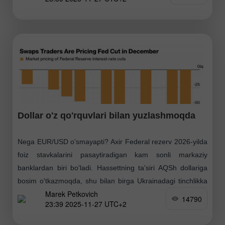
qiluvchi eng muhim yangilikdir. Uchinchi chorakda
inflyatsiya 3.2%
Dollar o'z qo'rquvlari bilan yuzlashmoqda
Nega EUR/USD o'smayapti? Axir Federal rezerv 2026-yilda
foiz stavkalarini pasaytiradigan kam sonli markaziy
banklardan biri bo'ladi. Hassettning ta'siri AQSh dollariga
bosim o'tkazmoqda, shu bilan birga Ukrainadagi tinchlikka
Marek Petkovich
bo'lgan umidlar barcha
14790
23:39 2025-11-27 UTC+2