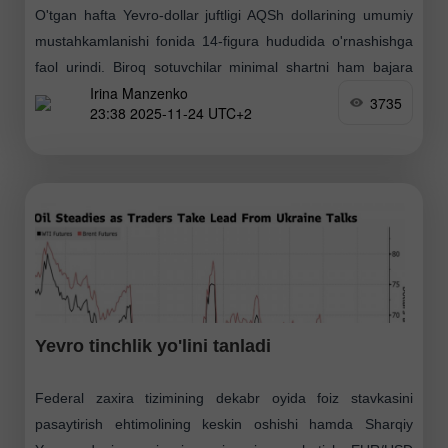
O'tgan hafta Yevro-dollar juftligi AQSh dollarining umumiy
mustahkamlanishi fonida 14-figura hududida o'rnashishga
faol urindi. Biroq sotuvchilar minimal shartni ham bajara
Irina Manzenko
olishmadi — ular oraliq qo'llab-quvvatlash darajasi bo'lgan
3735
23:38 2025-11-24 UTC+2
1.1500 (to'rt soatlik
Yevro tinchlik yo'lini tanladi
Federal zaxira tizimining dekabr oyida foiz stavkasini
pasaytirish ehtimolining keskin oshishi hamda Sharqiy