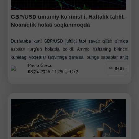
GBP/USD umumiy ko'rinishi. Haftalik tahlil.
Noaniqlik holati saqlanmoqda
Dushanba kuni GBP/USD juftligi faol savdo qilish o'rniga
asosan turg'un holatda bo'ldi. Ammo haftaning birinchi
kunidagi voqealar taqvimiga qaralsa, bunga sabablar aniq
Paolo Greco
bo'ladi. Yevro kamida Germaniya biznes muhiti indeksi e'lon
6699
03:24 2025-11-25 UTC+2