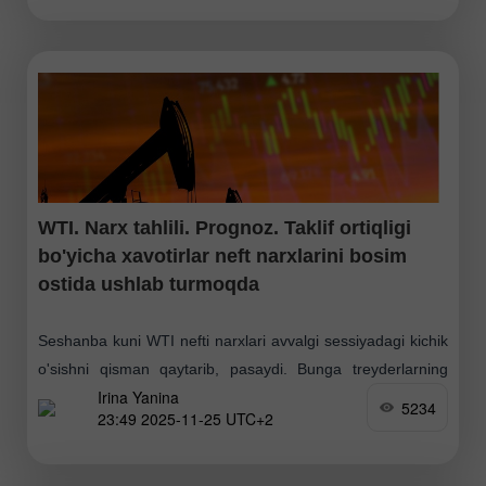
bunday tovarlar
WTI. Narx tahlili. Prognoz. Taklif ortiqligi
bo'yicha xavotirlar neft narxlarini bosim
ostida ushlab turmoqda
Seshanba kuni WTI nefti narxlari avvalgi sessiyadagi kichik
o'sishni qisman qaytarib, pasaydi. Bunga treyderlarning
Irina Yanina
AQSh tomonidan muvofiqlashtirilgan Rossiya–Ukraina
5234
23:49 2025-11-25 UTC+2
tinchlik muzokaralarida siljishlar yuz bergani haqidagi
xabarlarga reaksiyasi sabab bo'ldi. So'nggi xabarlarga