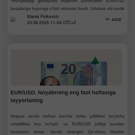
Yevropadagi geosiyosiy mojaroni yumshatish EUR/USD
buqalariga hujumga o'tish imkonini berdi. Uzluksiz olti kunlik
Marek Petkovich
pasayishdan so'ng asosiy valyuta
4458
23:38 2025-11-24 UTC+2
EUR/USD. Noyabrning eng faol haftasiga
tayyorlaning
Kelgusi savdo haftasi barcha dollar juftliklari bo'yicha
volatillikka boy bo'ladi, va EUR/USD juftligi bundan
mustasno emas. Savdo ohangini Qo'shma Shtatlar