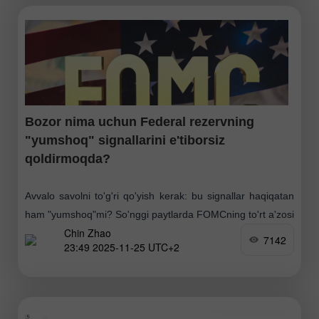
Bozor nima uchun Federal rezervning
"yumshoq" signal­larini e'tiborsiz
qoldirmoqda?
Avvalo savolni to'g'ri qo'yish kerak: bu signallar haqiqatan
ham "yumshoq"mi? So'nggi paytlarda FOMCning to'rt a'zosi
Chin Zhao
dekabr oyida yangi pul-kredit yumshatish bosqichini qo'llab-
7142
23:49 2025-11-25 UTC+2
quvvatlashini bildirdi. Ularning uchtasi yaxshi tanish:
Kristofer Uoller, Mishel