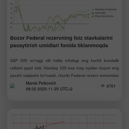
Bozor Federal rezervning foiz stavkalarini
pasaytirish umidlari fonida tiklanmoqda
S&P 500 so'nggi olti hafta ichidagi eng kuchli kundalik
rallisini qayd etdi, Nasdaq 100 esa may oyidan buyon eng
yaxshi natijasini ko'rsatdi, chunki Federal rezerv tomonidan
Marek Petkovich
dekabr oyida pul-kredit siyosatini
4701
08:32 2025-11-25 UTC+2