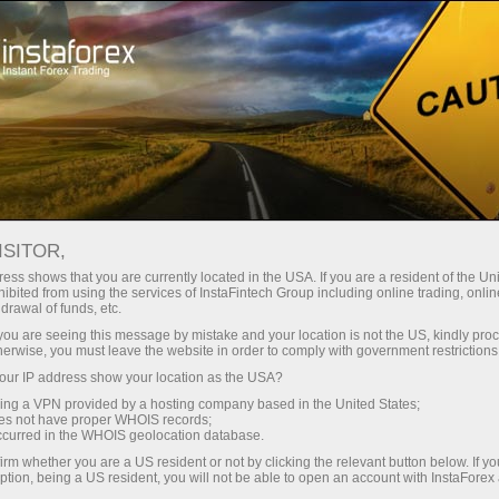
Treyderlar uchun
Форекс аналитика
Foreks-sharhlar
Фундаментальный анализ
ISITOR,
ess shows that you are currently located in the USA. If you are a resident of the Uni
ibited from using the services of InstaFintech Group including online trading, online
23.07.2019 10:00
drawal of funds, etc.
k you are seeing this message by mistake and your location is not the US, kindly pro
herwise, you must leave the website in order to comply with government restrictions
Стоит ли сегодня приступать к
ur IP address show your location as the USA?
sing a VPN provided by a hosting company based in the United States;
торговле?
oes not have proper WHOIS records;
occurred in the WHOIS geolocation database.
irm whether you are a US resident or not by clicking the relevant button below. If y
Если вас мучают такие сомнения – заручитесь перед
ption, being a US resident, you will not be able to open an account with InstaForex
выходом на рынок экспертным мнением. В нашей