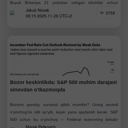
Buyuk Britaniya 21 yoshdan oshgan ishchilar uchun
Jakub Novak
minimal ish haqini 4.1% ga oshirishi haqidagi yangilik bo'ldi
3759
09:15 2025-11-26 UTC+2
Bozor keskinlikda: S&P 500 muhim darajani
sinovdan o'tkazmoqda
Bozorni qanday xursand qilish mumkin? Uning sevimli
o'yinchog'ini olib qo'yib, keyin yana qaytarish kerak. S&P
500 uchun bu o'yinchoq — Federal rezervning dekabr
Marek Petkovich
oyida stavka pasaytirish haqidagi kutilmasidir. Oktyabr