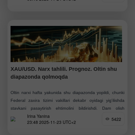
XAU/USD. Narx tahlili. Prognoz. Oltin shu
diapazonda qolmoqda
Oltin narxi hafta yakunida shu diapazonda yopildi, chunki
Federal zaxira tizimi vakillari dekabr oyidagi yig'ilishda
stavkani pasaytirish ehtimolini bildirishdi. Dam olish
Irina Yanina
kunlaridan oldingi so'nggi uch kunda qimmatbaho metall
5422
23:48 2025-11-23 UTC+2
narxi o'zgaruvchan