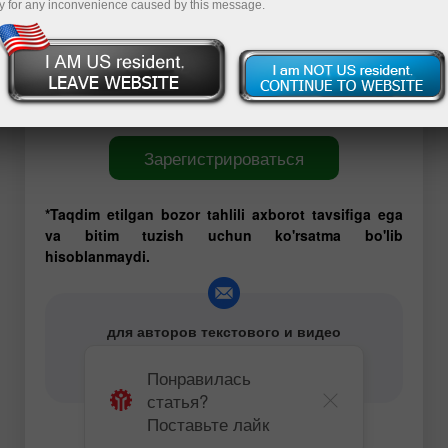
y for any inconvenience caused by this message.
команде есть трейдеры, имеющие многолетний и
успешный опыт торговли на Форекс. Они всегда
готовы поделиться своими профессиональными
наработками и эффективными торговыми
рекомендациями.
Зарегистрироваться
*Taqdim etilgan bozor tahlili axborot tavsifiga ega
va bitim tuzish uchun ko'rsatma bo'lib
hisoblanmaydi.
для авторов текстового и видео
аналитического контента -
content-authors@instaforex.com
Понравилась
статья?
Поставьте лайк
Фундаментальный анализ