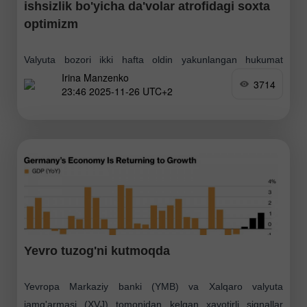
ishsizlik bo'yicha da'volar atrofidagi soxta
optimizm
Valyuta bozori ikki hafta oldin yakunlangan hukumat
Irina Manzenko
"shutdown"ining oqibatlarini hanuz sezmoqda. 43 kunlik
3714
23:46 2025-11-26 UTC+2
AQSh hukumati faoliyatining to'xtatilishi o'z izini qoldirdi —
hatto AQSh Mehnat statistikasi byurosi (BLS) ishiga ham.
Masalan
Yevro tuzog'ni kutmoqda
Yevropa Markaziy banki (YMB) va Xalqaro valyuta
jamg'armasi (XVJ) tomonidan kelgan xavotirli signallar