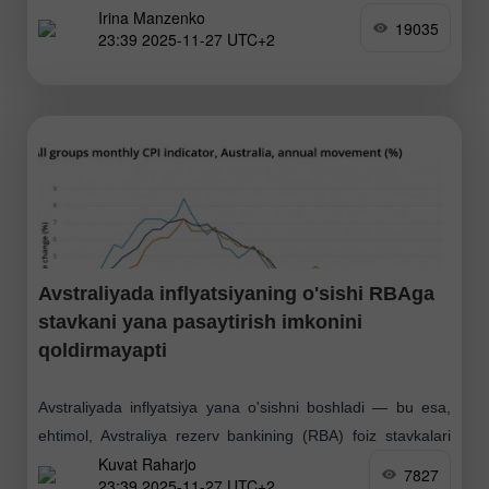
Irina Manzenko
dekabrga qadar davom etadigan mini-ta'tilga chiqqan deb
19035
23:39 2025-11-27 UTC+2
aytish mumkin. Uzaytirilgan
Avstraliyada inflyatsiyaning o'sishi RBAga
stavkani yana pasaytirish imkonini
qoldirmayapti
Avstraliyada inflyatsiya yana o'sishni boshladi — bu esa,
ehtimol, Avstraliya rezerv bankining (RBA) foiz stavkalari
Kuvat Raharjo
bo'yicha pozitsiyasiga va Avstraliya dollari kursiga ta'sir
7827
23:39 2025-11-27 UTC+2