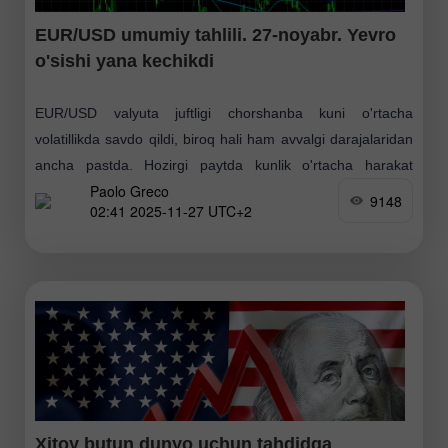
EUR/USD umumiy tahlili. 27-noyabr. Yevro
o'sishi yana kechikdi
EUR/USD valyuta juftligi chorshanba kuni o'rtacha
volatillikda savdo qildi, biroq hali ham avvalgi darajalaridan
ancha pastda. Hozirgi paytda kunlik o'rtacha harakat
Paolo Greco
taxminan 55 punktni tashkil etmoqda. Bu holat nafaqat
9148
02:41 2025-11-27 UTC+2
vaqtinchalik
Xitoy butun dunyo uchun tahdidga