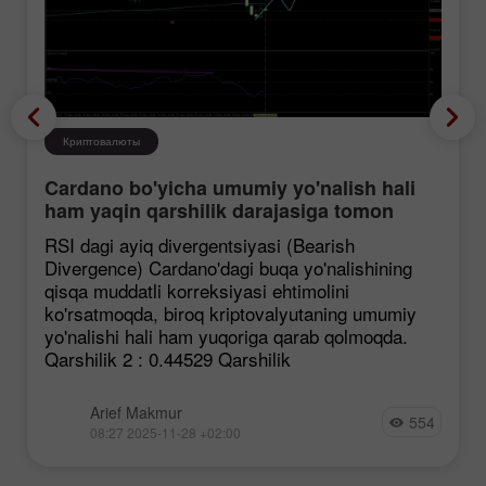
Криптовалюты
Cardano bo'yicha umumiy yo'nalish hali
ham yaqin qarshilik darajasiga tomon
mustahkamlanmoqda, garchi korreksiya
RSI dagi ayiq divergentsiyasi (Bearish
ehtimoli mavjud bo'lsa ham.
Divergence) Cardano'dagi buqa yo'nalishining
qisqa muddatli korreksiyasi ehtimolini
ko'rsatmoqda, biroq kriptovalyutaning umumiy
yo'nalishi hali ham yuqoriga qarab qolmoqda.
Qarshilik 2 : 0.44529 Qarshilik
Arief Makmur
554
08:27 2025-11-28 +02:00