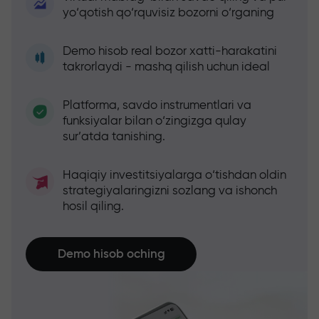
yo‘qotish qo‘rquvisiz bozorni o‘rganing
Demo hisob real bozor xatti-harakatini
takrorlaydi - mashq qilish uchun ideal
Platforma, savdo instrumentlari va
funksiyalar bilan o‘zingizga qulay
sur’atda tanishing.
Haqiqiy investitsiyalarga o‘tishdan oldin
strategiyalaringizni sozlang va ishonch
hosil qiling.
Demo hisob oching