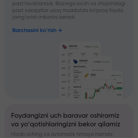
past hisoblanadi. Bozorga kirish va chiqishdagi
past xarajatlar uzoq muddatda ko‘proq foyda
jamg‘arish imkonini beradi
Barchasini ko‘rish
Foydangizni uch baravar oshiramiz
va yo‘qotishlaringizni bekor qilamiz
Hisob oching va avtomatik himoya hamda