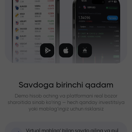
Savdoga birinchi qadam
Demo hisob oching va platformani real bozor
sharoitida sinab ko‘ring — hech qanday investitsiya
yoki mablag‘ingiz uchun risklarsiz
Virtual mablag‘ bilan savdo qiling va pul