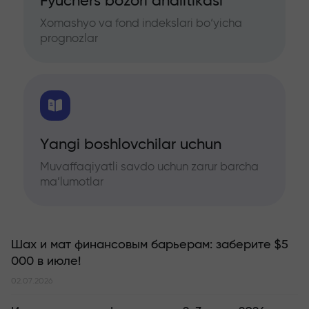
Fyuchers bozori analitikasi
Xomashyo va fond indekslari bo‘yicha
prognozlar
Yangi boshlovchilar uchun
Muvaffaqiyatli savdo uchun zarur barcha
ma’lumotlar
Шах и мат финансовым барьерам: заберите $5
000 в июле!
02.07.2026