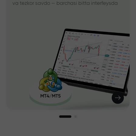
va tezkor savdo — barchasi bitta interfeysda