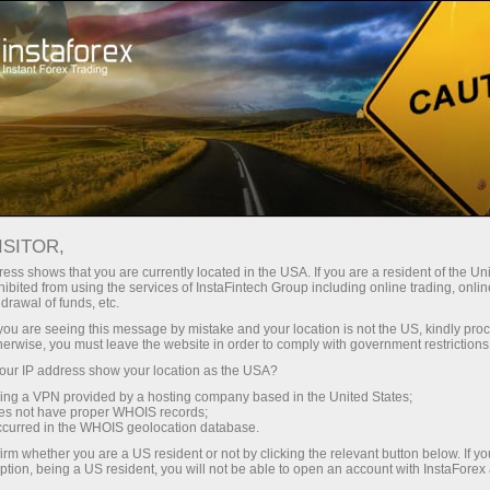
Kichik
spredlar — katta foyda
ISITOR,
ess shows that you are currently located in the USA. If you are a resident of the Uni
Har bir depozit uchun
ibited from using the services of InstaFintech Group including online trading, online
InstaForex bilan siz haqiqatan
drawal of funds, etc.
raqobatbardosh imkoniyatlarga
30% bonus
k you are seeing this message by mistake and your location is not the US, kindly pro
ega bo‘lasiz: 1:5000 gacha kredit
herwise, you must leave the website in order to comply with government restrictions
yelkasi, bozordagi eng yaxshi
ur IP address show your location as the USA?
Savdoda
spred va komissiyalardan biri,
sing a VPN provided by a hosting company based in the United States;
shuningdek aksiyalar va indekslar
oes not have proper WHOIS records;
va trassada tezlik
occurred in the WHOIS geolocation database.
bilan savdo qilish uchun qulay
irm whether you are a US resident or not by clicking the relevant button below. If y
shartlar.
ption, being a US resident, you will not be able to open an account with InstaForex
Shaxsiy sovg‘a jekpoti
Biz savdoni yanada jozibador