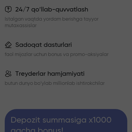
24/7 qo‘llab-quvvatlash
Istalgan vaqtda yordam berishga tayyor
mutaxassislar
Sadoqat dasturlari
faol mijozlar uchun bonus va promo-aksiyalar
Treyderlar hamjamiyati
butun dunyo bo‘ylab millionlab ishtirokchilar
Depozit summasiga x1000
gacha bonus!