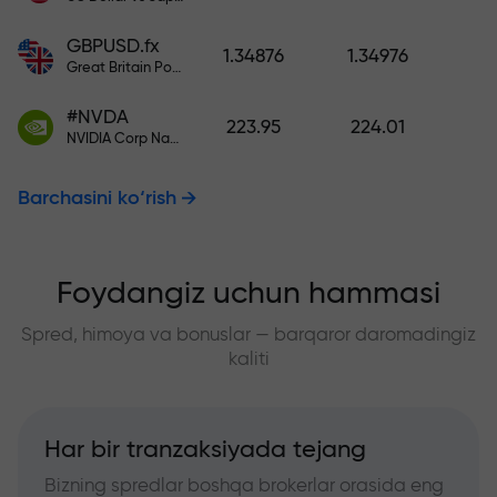
GBPUSD.fx
1.34876
1.34976
Great Britain Pound vs US Dollar
#NVDA
223.95
224.01
NVIDIA Corp Nasdaq Stock Exchange (Nasdaq) USD
Barchasini ko‘rish
Foydangiz uchun hammasi
Spred, himoya va bonuslar — barqaror daromadingiz
kaliti
Har bir tranzaksiyada tejang
Bizning spredlar boshqa brokerlar orasida eng