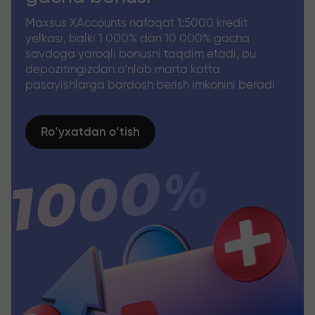
Maxsus XAccounts nafaqat 1:5000 kredit
yelkasi, balki 1 000% dan 10 000% gacha
savdoga yaroqli bonusni taqdim etadi, bu
depozitingizdan o‘nlab marta katta
pasayishlarga bardosh berish imkonini beradi
Ro‘yxatdan o‘tish