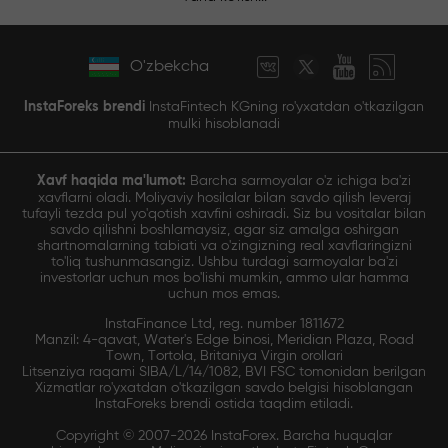
O'zbekcha
InstaForeks brendi
InstaFintech KGning ro'yxatdan o'tkazilgan
mulki hisoblanadi
Xavf haqida ma'lumot:
Barcha sarmoyalar o'z ichiga ba'zi
xavflarni oladi. Moliyaviy hosilalar bilan savdo qilish leveraj
tufayli tezda pul yo'qotish xavfini oshiradi. Siz bu vositalar bilan
savdo qilishni boshlamaysiz, agar siz amalga oshirgan
shartnomalarning tabiati va o'zingizning real xavflaringizni
to'liq tushunmasangiz. Ushbu turdagi sarmoyalar ba'zi
investorlar uchun mos bo'lishi mumkin, ammo ular hamma
uchun mos emas.
InstaFinance Ltd, reg. number 1811672
Manzil: 4-qavat, Water's Edge binosi, Meridian Plaza, Road
Town, Tortola, Britaniya Virgin orollari
Litsenziya raqami SIBA/L/14/1082, BVI FSC tomonidan berilgan
Xizmatlar ro'yxatdan o'tkazilgan savdo belgisi hisoblangan
InstaForeks brendi ostida taqdim etiladi.
Copyright © 2007-2026 InstaForex. Barcha huquqlar