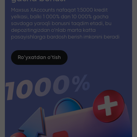
Maxsus XAccounts nafaqat 1:5000 kredit
yelkasi, balki 1 000% dan 10 000% gacha
savdoga yaroqli bonusni taqdim etadi, bu
depozitingizdan o‘nlab marta katta
pasayishlarga bardosh berish imkonini beradi
Ro‘yxatdan o‘tish