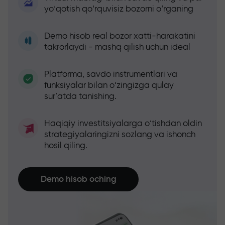
yo‘qotish qo‘rquvisiz bozorni o‘rganing
Demo hisob real bozor xatti-harakatini
takrorlaydi - mashq qilish uchun ideal
Platforma, savdo instrumentlari va
funksiyalar bilan o‘zingizga qulay
sur’atda tanishing.
Haqiqiy investitsiyalarga o‘tishdan oldin
strategiyalaringizni sozlang va ishonch
hosil qiling.
Demo hisob oching