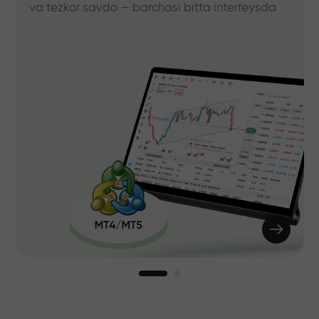
va tezkor savdo — barchasi bitta interfeysda