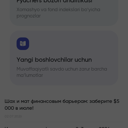
Fyuchers bozori analitikasi
Xomashyo va fond indekslari bo‘yicha
prognozlar
Yangi boshlovchilar uchun
Muvaffaqiyatli savdo uchun zarur barcha
ma’lumotlar
Шах и мат финансовым барьерам: заберите $5
000 в июле!
02.07.2026