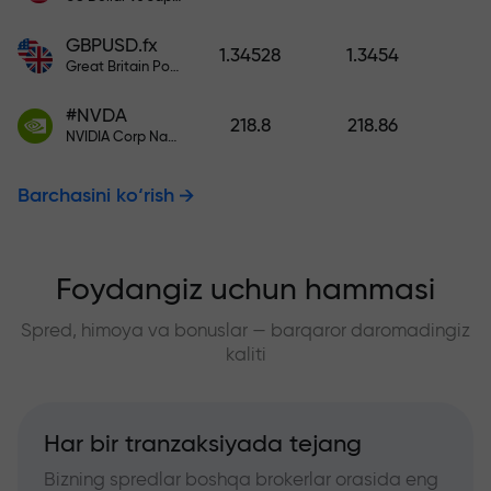
GBPUSD.fx
1.34528
1.3454
Great Britain Pound vs US Dollar
#NVDA
218.8
218.86
NVIDIA Corp Nasdaq Stock Exchange (Nasdaq) USD
Barchasini ko‘rish
Foydangiz uchun hammasi
Spred, himoya va bonuslar — barqaror daromadingiz
kaliti
Har bir tranzaksiyada tejang
Bizning spredlar boshqa brokerlar orasida eng