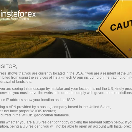
Kichik
spredlar — katta foyda
ISITOR,
ess shows that you are currently located in the USA. If you are a resident of the Uni
Har bir depozit uchun
ibited from using the services of InstaFintech Group including online trading, online
InstaForex bilan siz haqiqatan
drawal of funds, etc.
raqobatbardosh imkoniyatlarga
30% bonus
k you are seeing this message by mistake and your location is not the US, kindly pro
ega bo‘lasiz: 1:5000 gacha kredit
herwise, you must leave the website in order to comply with government restrictions
yelkasi, bozordagi eng yaxshi
ur IP address show your location as the USA?
Savdoda
spred va komissiyalardan biri,
sing a VPN provided by a hosting company based in the United States;
shuningdek aksiyalar va indekslar
oes not have proper WHOIS records;
va trassada tezlik
occurred in the WHOIS geolocation database.
bilan savdo qilish uchun qulay
irm whether you are a US resident or not by clicking the relevant button below. If y
shartlar.
ption, being a US resident, you will not be able to open an account with InstaForex
Shaxsiy sovg‘a jekpoti
Biz savdoni yanada jozibador