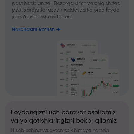
past hisoblanadi. Bozorga kirish va chiqishdagi
past xarajatlar uzoq muddatda ko‘proq foyda
jamg‘arish imkonini beradi
Barchasini ko‘rish
Foydangizni uch baravar oshiramiz
va yo‘qotishlaringizni bekor qilamiz
Hisob oching va avtomatik himoya hamda