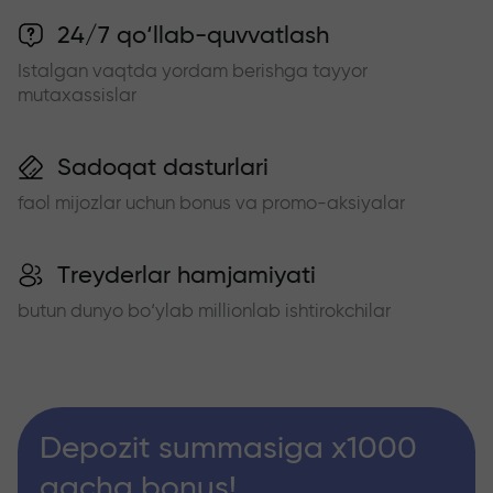
24/7 qo‘llab-quvvatlash
Istalgan vaqtda yordam berishga tayyor
mutaxassislar
Sadoqat dasturlari
faol mijozlar uchun bonus va promo-aksiyalar
Treyderlar hamjamiyati
butun dunyo bo‘ylab millionlab ishtirokchilar
Depozit summasiga x1000
gacha bonus!