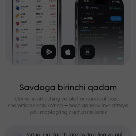
Savdoga birinchi qadam
Demo hisob oching va platformani real bozor
sharoitida sinab ko‘ring — hech qanday investitsiya
yoki mablag‘ingiz uchun risklarsiz
Virtual mablag‘ bilan savdo qiling va pul