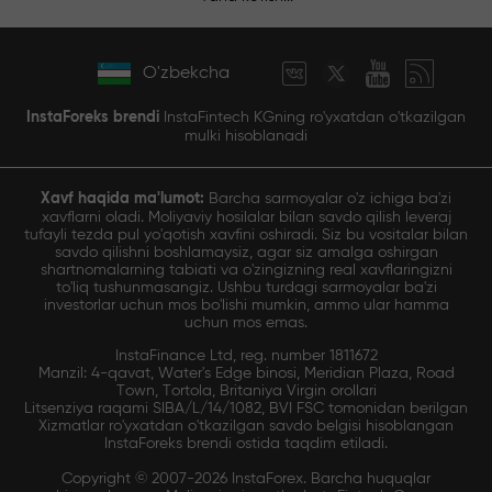
O'zbekcha
InstaForeks brendi
InstaFintech KGning ro'yxatdan o'tkazilgan
mulki hisoblanadi
Xavf haqida ma'lumot:
Barcha sarmoyalar o'z ichiga ba'zi
xavflarni oladi. Moliyaviy hosilalar bilan savdo qilish leveraj
tufayli tezda pul yo'qotish xavfini oshiradi. Siz bu vositalar bilan
savdo qilishni boshlamaysiz, agar siz amalga oshirgan
shartnomalarning tabiati va o'zingizning real xavflaringizni
to'liq tushunmasangiz. Ushbu turdagi sarmoyalar ba'zi
investorlar uchun mos bo'lishi mumkin, ammo ular hamma
uchun mos emas.
InstaFinance Ltd, reg. number 1811672
Manzil: 4-qavat, Water's Edge binosi, Meridian Plaza, Road
Town, Tortola, Britaniya Virgin orollari
Litsenziya raqami SIBA/L/14/1082, BVI FSC tomonidan berilgan
Xizmatlar ro'yxatdan o'tkazilgan savdo belgisi hisoblangan
InstaForeks brendi ostida taqdim etiladi.
Copyright © 2007-2026 InstaForex. Barcha huquqlar