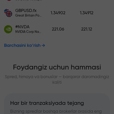
GBPUSD.fx
1.34902
1.34912
Great Britain Pound vs US Dollar
#NVDA
221.06
221.12
NVIDIA Corp Nasdaq Stock Exchange (Nasdaq) USD
Barchasini ko‘rish
Foydangiz uchun hammasi
Spred, himoya va bonuslar — barqaror daromadingiz
kaliti
Har bir tranzaksiyada tejang
Bizning spredlar boshqa brokerlar orasida eng