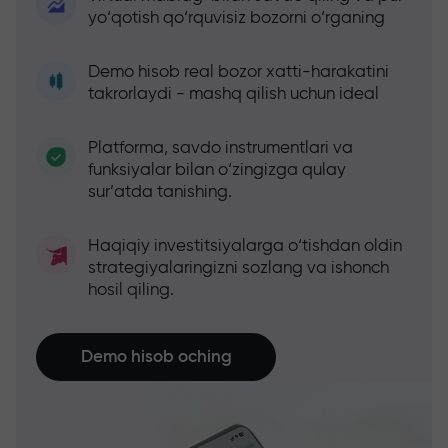
yo‘qotish qo‘rquvisiz bozorni o‘rganing
Demo hisob real bozor xatti-harakatini
takrorlaydi - mashq qilish uchun ideal
Platforma, savdo instrumentlari va
funksiyalar bilan o‘zingizga qulay
sur’atda tanishing.
Haqiqiy investitsiyalarga o‘tishdan oldin
strategiyalaringizni sozlang va ishonch
hosil qiling.
Demo hisob oching