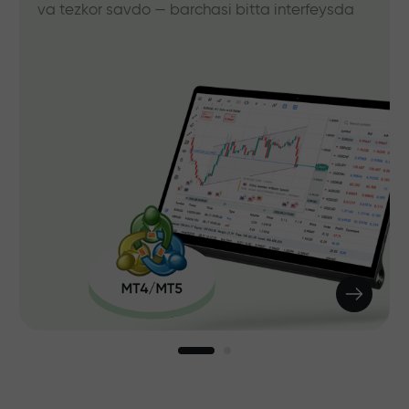
va tezkor savdo — barchasi bitta interfeysda