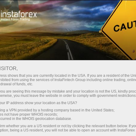
Kichik
spredlar — katta foyda
ISITOR,
ess shows that you are currently located in the USA. If you are a resident of the Uni
Har bir depozit uchun
ibited from using the services of InstaFintech Group including online trading, online
InstaForex bilan siz haqiqatan
drawal of funds, etc.
raqobatbardosh imkoniyatlarga
30% bonus
k you are seeing this message by mistake and your location is not the US, kindly pro
ega bo‘lasiz: 1:5000 gacha kredit
herwise, you must leave the website in order to comply with government restrictions
yelkasi, bozordagi eng yaxshi
ur IP address show your location as the USA?
Savdoda
spred va komissiyalardan biri,
sing a VPN provided by a hosting company based in the United States;
shuningdek aksiyalar va indekslar
oes not have proper WHOIS records;
va trassada tezlik
occurred in the WHOIS geolocation database.
bilan savdo qilish uchun qulay
irm whether you are a US resident or not by clicking the relevant button below. If y
shartlar.
ption, being a US resident, you will not be able to open an account with InstaForex
Shaxsiy sovg‘a jekpoti
Biz savdoni yanada jozibador