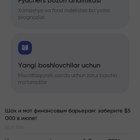
Fyuchers bozori analitikasi
Xomashyo va fond indekslari bo‘yicha
prognozlar
Yangi boshlovchilar uchun
Muvaffaqiyatli savdo uchun zarur barcha
ma’lumotlar
Шах и мат финансовым барьерам: заберите $5
000 в июле!
02.07.2026