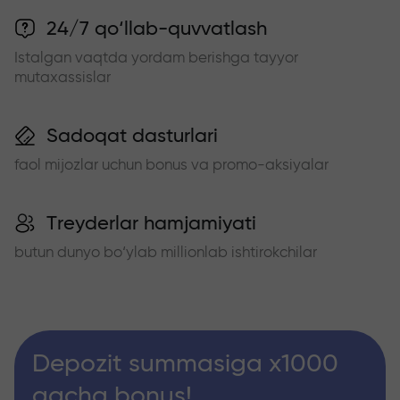
24/7 qo‘llab-quvvatlash
Istalgan vaqtda yordam berishga tayyor
mutaxassislar
Sadoqat dasturlari
faol mijozlar uchun bonus va promo-aksiyalar
Treyderlar hamjamiyati
butun dunyo bo‘ylab millionlab ishtirokchilar
Depozit summasiga x1000
gacha bonus!