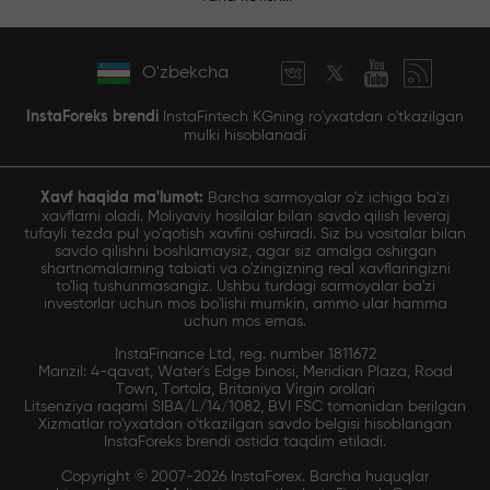
O'zbekcha
InstaForeks brendi
InstaFintech KGning ro'yxatdan o'tkazilgan
mulki hisoblanadi
Xavf haqida ma'lumot:
Barcha sarmoyalar o'z ichiga ba'zi
xavflarni oladi. Moliyaviy hosilalar bilan savdo qilish leveraj
tufayli tezda pul yo'qotish xavfini oshiradi. Siz bu vositalar bilan
savdo qilishni boshlamaysiz, agar siz amalga oshirgan
shartnomalarning tabiati va o'zingizning real xavflaringizni
to'liq tushunmasangiz. Ushbu turdagi sarmoyalar ba'zi
investorlar uchun mos bo'lishi mumkin, ammo ular hamma
uchun mos emas.
InstaFinance Ltd, reg. number 1811672
Manzil: 4-qavat, Water's Edge binosi, Meridian Plaza, Road
Town, Tortola, Britaniya Virgin orollari
Litsenziya raqami SIBA/L/14/1082, BVI FSC tomonidan berilgan
Xizmatlar ro'yxatdan o'tkazilgan savdo belgisi hisoblangan
InstaForeks brendi ostida taqdim etiladi.
Copyright © 2007-2026 InstaForex. Barcha huquqlar