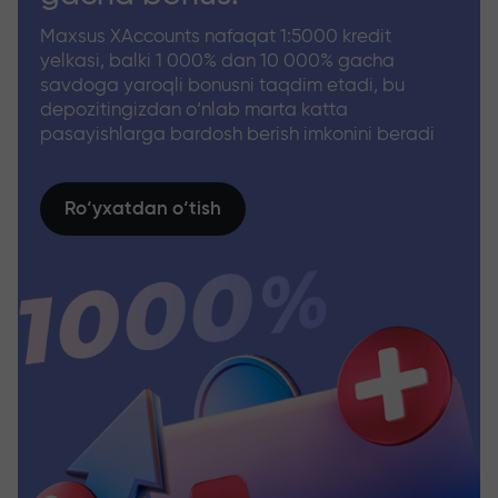
Maxsus XAccounts nafaqat 1:5000 kredit
yelkasi, balki 1 000% dan 10 000% gacha
savdoga yaroqli bonusni taqdim etadi, bu
depozitingizdan o‘nlab marta katta
pasayishlarga bardosh berish imkonini beradi
Ro‘yxatdan o‘tish