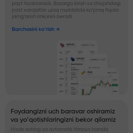
past hisoblanadi. Bozorga kirish va chiqishdagi
past xarajatlar uzoq muddatda ko‘proq foyda
jamg‘arish imkonini beradi
Barchasini ko‘rish
Foydangizni uch baravar oshiramiz
va yo‘qotishlaringizni bekor qilamiz
Hisob oching va avtomatik himoya hamda