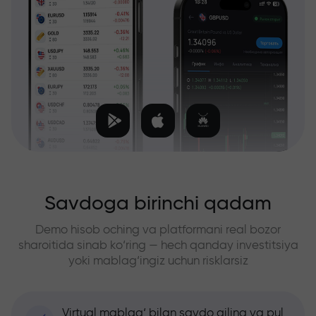
Savdoga birinchi qadam
Demo hisob oching va platformani real bozor
sharoitida sinab ko‘ring — hech qanday investitsiya
yoki mablag‘ingiz uchun risklarsiz
Virtual mablag‘ bilan savdo qiling va pul