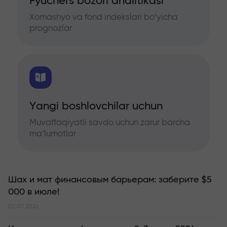
Fyuchers bozori analitikasi
Xomashyo va fond indekslari bo‘yicha
prognozlar
Yangi boshlovchilar uchun
Muvaffaqiyatli savdo uchun zarur barcha
ma’lumotlar
Шах и мат финансовым барьерам: заберите $5
000 в июле!
02.07.2026