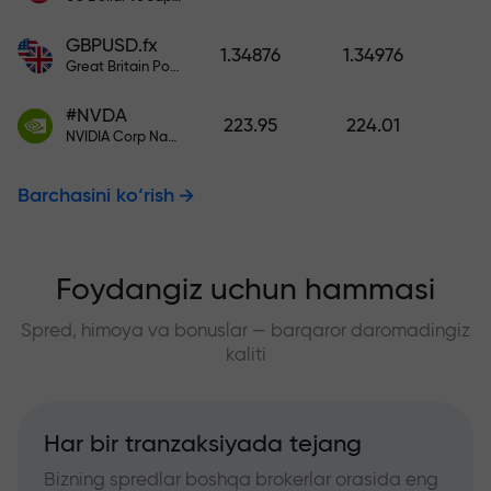
GBPUSD.fx
1.34876
1.34976
Great Britain Pound vs US Dollar
#NVDA
223.95
224.01
NVIDIA Corp Nasdaq Stock Exchange (Nasdaq) USD
Barchasini ko‘rish
Foydangiz uchun hammasi
Spred, himoya va bonuslar — barqaror daromadingiz
kaliti
Har bir tranzaksiyada tejang
Bizning spredlar boshqa brokerlar orasida eng