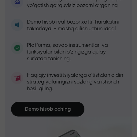
yo‘qotish qo‘rquvisiz bozorni o‘rganing
Demo hisob real bozor xatti-harakatini
takrorlaydi - mashq qilish uchun ideal
Platforma, savdo instrumentlari va
funksiyalar bilan o‘zingizga qulay
sur’atda tanishing.
Haqiqiy investitsiyalarga o‘tishdan oldin
strategiyalaringizni sozlang va ishonch
hosil qiling.
Demo hisob oching