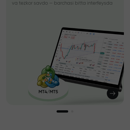
va tezkor savdo — barchasi bitta interfeysda