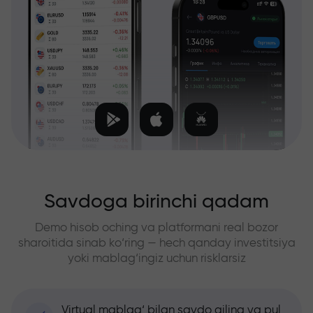
Savdoga birinchi qadam
Demo hisob oching va platformani real bozor
sharoitida sinab ko‘ring — hech qanday investitsiya
yoki mablag‘ingiz uchun risklarsiz
Virtual mablag‘ bilan savdo qiling va pul