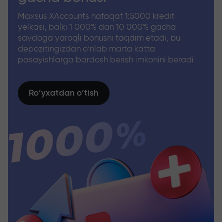
Maxsus XAccounts nafaqat 1:5000 kredit
yelkasi, balki 1 000% dan 10 000% gacha
savdoga yaroqli bonusni taqdim etadi, bu
depozitingizdan o‘nlab marta katta
pasayishlarga bardosh berish imkonini beradi
Ro‘yxatdan o‘tish