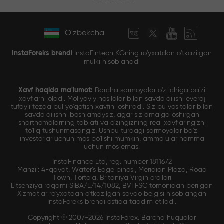
O'zbekcha
InstaForeks brendi
InstaFintech KGning ro'yxatdan o'tkazilgan
mulki hisoblanadi
Xavf haqida ma'lumot:
Barcha sarmoyalar o'z ichiga ba'zi
xavflarni oladi. Moliyaviy hosilalar bilan savdo qilish leveraj
tufayli tezda pul yo'qotish xavfini oshiradi. Siz bu vositalar bilan
savdo qilishni boshlamaysiz, agar siz amalga oshirgan
shartnomalarning tabiati va o'zingizning real xavflaringizni
to'liq tushunmasangiz. Ushbu turdagi sarmoyalar ba'zi
investorlar uchun mos bo'lishi mumkin, ammo ular hamma
uchun mos emas.
InstaFinance Ltd, reg. number 1811672
Manzil: 4-qavat, Water's Edge binosi, Meridian Plaza, Road
Town, Tortola, Britaniya Virgin orollari
Litsenziya raqami SIBA/L/14/1082, BVI FSC tomonidan berilgan
Xizmatlar ro'yxatdan o'tkazilgan savdo belgisi hisoblangan
InstaForeks brendi ostida taqdim etiladi.
Copyright © 2007-2026 InstaForex. Barcha huquqlar