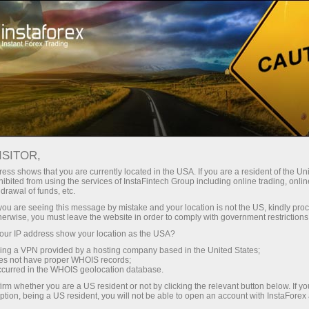
Kichik
spredlar — katta foyda
ISITOR,
ess shows that you are currently located in the USA. If you are a resident of the Uni
Har bir depozit uchun
ibited from using the services of InstaFintech Group including online trading, online
InstaForex bilan siz haqiqatan
drawal of funds, etc.
raqobatbardosh imkoniyatlarga
30% bonus
k you are seeing this message by mistake and your location is not the US, kindly pro
ega bo‘lasiz: 1:5000 gacha kredit
herwise, you must leave the website in order to comply with government restrictions
yelkasi, bozordagi eng yaxshi
ur IP address show your location as the USA?
Savdoda
spred va komissiyalardan biri,
sing a VPN provided by a hosting company based in the United States;
shuningdek aksiyalar va indekslar
oes not have proper WHOIS records;
va trassada tezlik
occurred in the WHOIS geolocation database.
bilan savdo qilish uchun qulay
irm whether you are a US resident or not by clicking the relevant button below. If y
shartlar.
ption, being a US resident, you will not be able to open an account with InstaForex
Shaxsiy sovg‘a jekpoti
Biz savdoni yanada jozibador