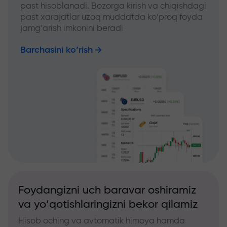
past hisoblanadi. Bozorga kirish va chiqishdagi
past xarajatlar uzoq muddatda ko‘proq foyda
jamg‘arish imkonini beradi
Barchasini ko‘rish
Foydangizni uch baravar oshiramiz
va yo‘qotishlaringizni bekor qilamiz
Hisob oching va avtomatik himoya hamda