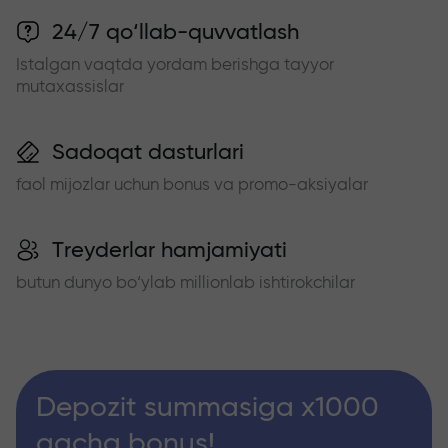
24/7 qo‘llab-quvvatlash
Istalgan vaqtda yordam berishga tayyor
mutaxassislar
Sadoqat dasturlari
faol mijozlar uchun bonus va promo-aksiyalar
Treyderlar hamjamiyati
butun dunyo bo‘ylab millionlab ishtirokchilar
Depozit summasiga x1000
gacha bonus!