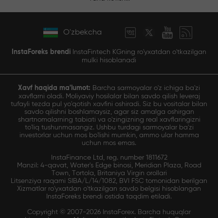
O'zbekcha
InstaForeks brendi
InstaFintech KGning ro'yxatdan o'tkazilgan
mulki hisoblanadi
Xavf haqida ma'lumot:
Barcha sarmoyalar o'z ichiga ba'zi
xavflarni oladi. Moliyaviy hosilalar bilan savdo qilish leveraj
tufayli tezda pul yo'qotish xavfini oshiradi. Siz bu vositalar bilan
savdo qilishni boshlamaysiz, agar siz amalga oshirgan
shartnomalarning tabiati va o'zingizning real xavflaringizni
to'liq tushunmasangiz. Ushbu turdagi sarmoyalar ba'zi
investorlar uchun mos bo'lishi mumkin, ammo ular hamma
uchun mos emas.
InstaFinance Ltd, reg. number 1811672
Manzil: 4-qavat, Water's Edge binosi, Meridian Plaza, Road
Town, Tortola, Britaniya Virgin orollari
Litsenziya raqami SIBA/L/14/1082, BVI FSC tomonidan berilgan
Xizmatlar ro'yxatdan o'tkazilgan savdo belgisi hisoblangan
InstaForeks brendi ostida taqdim etiladi.
Copyright © 2007-2026 InstaForex. Barcha huquqlar