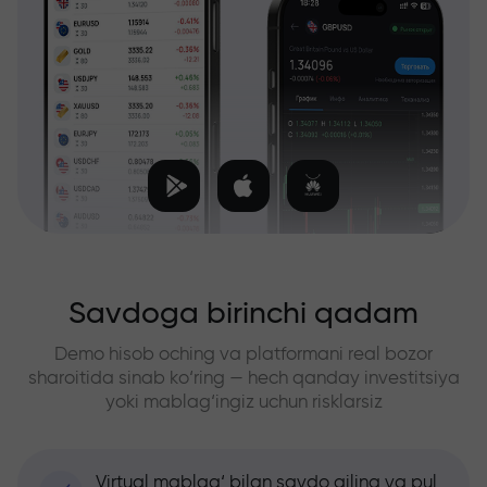
Savdoga birinchi qadam
Demo hisob oching va platformani real bozor
sharoitida sinab ko‘ring — hech qanday investitsiya
yoki mablag‘ingiz uchun risklarsiz
Virtual mablag‘ bilan savdo qiling va pul