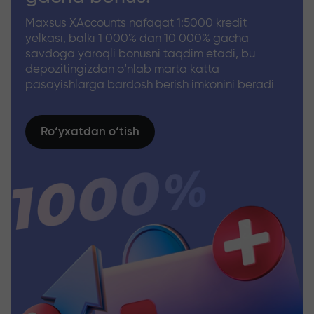
Maxsus XAccounts nafaqat 1:5000 kredit
yelkasi, balki 1 000% dan 10 000% gacha
savdoga yaroqli bonusni taqdim etadi, bu
depozitingizdan o‘nlab marta katta
pasayishlarga bardosh berish imkonini beradi
Ro‘yxatdan o‘tish