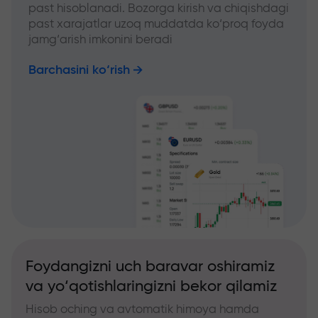
past hisoblanadi. Bozorga kirish va chiqishdagi
past xarajatlar uzoq muddatda ko‘proq foyda
jamg‘arish imkonini beradi
Barchasini ko‘rish
Foydangizni uch baravar oshiramiz
va yo‘qotishlaringizni bekor qilamiz
Hisob oching va avtomatik himoya hamda