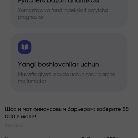
Fyuchers bozori analitikasi
Xomashyo va fond indekslari bo‘yicha
prognozlar
Yangi boshlovchilar uchun
Muvaffaqiyatli savdo uchun zarur barcha
ma’lumotlar
Шах и мат финансовым барьерам: заберите $5
000 в июле!
02.07.2026