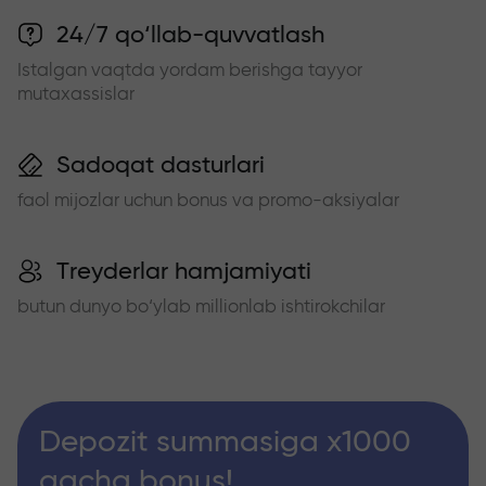
24/7 qo‘llab-quvvatlash
Istalgan vaqtda yordam berishga tayyor
mutaxassislar
Sadoqat dasturlari
faol mijozlar uchun bonus va promo-aksiyalar
Treyderlar hamjamiyati
butun dunyo bo‘ylab millionlab ishtirokchilar
Depozit summasiga x1000
gacha bonus!