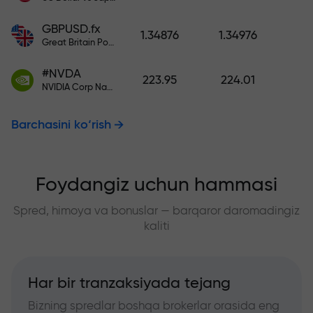
GBPUSD.fx
1.34876
1.34976
Great Britain Pound vs US Dollar
#NVDA
223.95
224.01
NVIDIA Corp Nasdaq Stock Exchange (Nasdaq) USD
Barchasini ko‘rish
Foydangiz uchun hammasi
Spred, himoya va bonuslar — barqaror daromadingiz
kaliti
Har bir tranzaksiyada tejang
Bizning spredlar boshqa brokerlar orasida eng