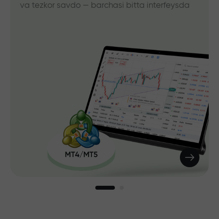
va tezkor savdo — barchasi bitta interfeysda