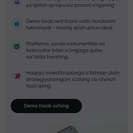
yo‘qotish qo‘rquvisiz bozorni o‘rganing
Demo hisob real bozor xatti-harakatini
takrorlaydi - mashq qilish uchun ideal
Platforma, savdo instrumentlari va
funksiyalar bilan o‘zingizga qulay
sur’atda tanishing.
Haqiqiy investitsiyalarga o‘tishdan oldin
strategiyalaringizni sozlang va ishonch
hosil qiling.
Demo hisob oching