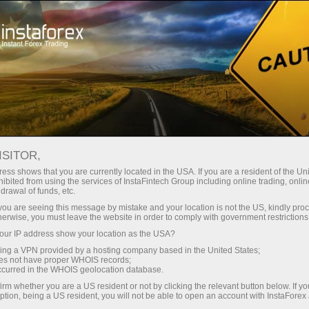
Kichik
spredlar — katta foyda
ISITOR,
ess shows that you are currently located in the USA. If you are a resident of the Uni
Har bir depozit uchun
ibited from using the services of InstaFintech Group including online trading, online
InstaForex bilan siz haqiqatan
drawal of funds, etc.
raqobatbardosh imkoniyatlarga
30% bonus
k you are seeing this message by mistake and your location is not the US, kindly pro
ega bo‘lasiz: 1:5000 gacha kredit
herwise, you must leave the website in order to comply with government restrictions
yelkasi, bozordagi eng yaxshi
ur IP address show your location as the USA?
Savdoda
spred va komissiyalardan biri,
sing a VPN provided by a hosting company based in the United States;
shuningdek aksiyalar va indekslar
oes not have proper WHOIS records;
va trassada tezlik
occurred in the WHOIS geolocation database.
bilan savdo qilish uchun qulay
irm whether you are a US resident or not by clicking the relevant button below. If y
shartlar.
ption, being a US resident, you will not be able to open an account with InstaForex
Shaxsiy sovg‘a jekpoti
Biz savdoni yanada jozibador