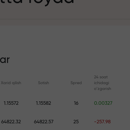
it uchun
n
ar
24 soat
Xarid qilish
Sotish
Spred
ichidagi
ezlik
o‘zgarish
Onlayn kurslar
FX.CO bilan anal
1.15572
1.15582
16
0.00327
a jekpoti
Savdoni noldan o‘rganing —
Forex, kripto va Fyuc
barcha darajalar uchun kurslar
bo‘yicha kunlik progn
64822.32
64822.57
25
-257.98
va vebinarlar