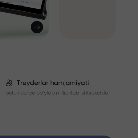
Treyderlar hamjamiyati
butun dunyo bo‘ylab millionlab ishtirokchilar