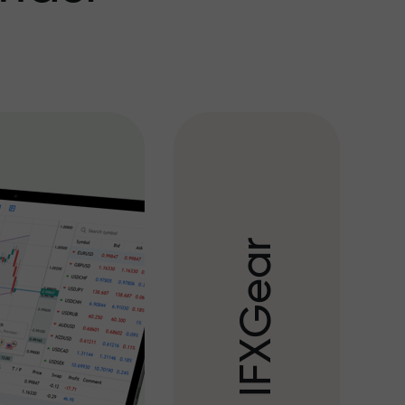
r
a
e
G
X
F
I