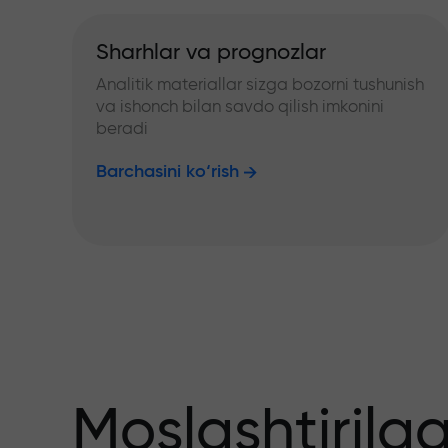
Sharhlar va prognozlar
Analitik materiallar sizga bozorni tushunish
va ishonch bilan savdo qilish imkonini
beradi
Barchasini ko‘rish
Moslashtirilg