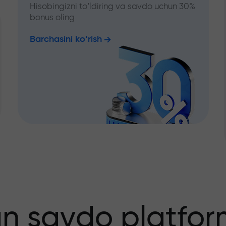
Hisobingizni to‘ldiring va savdo uchun 30%
bonus oling
Barchasini ko‘rish
an savdo platfor