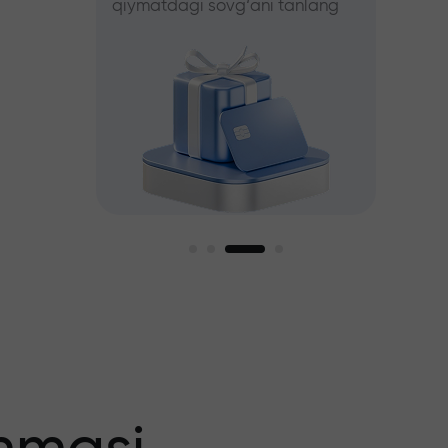
qiymatdagi sovg‘ani tanlang
tanlang
iz
agi