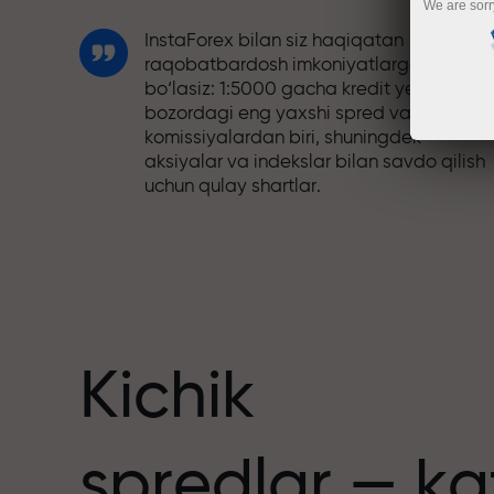
We are sorr
InstaForex bilan siz haqiqatan
raqobatbardosh imkoniyatlarga ega
bo‘lasiz: 1:5000 gacha kredit yelkasi,
bozordagi eng yaxshi spred va
komissiyalardan biri, shuningdek
aksiyalar va indekslar bilan savdo qilish
uchun qulay shartlar.
Biz savdoni yanada jozibador qiladigan
bonus tizimini ishlab chiqdik. Har bir
nuslar
InstaForex mijozi o‘z depozitiga 30%
gacha bonus olishi va boshqa aksiyalar
hamda maxsus takliflardan foydalanishi
mumkin.
Kichik
Trassadagi tezlik va savdo tezligi bir xil
spredlar — ka
qadriyatlarni baham ko‘radi. Aleš Loprai
savdo olamiga intilish va intizom