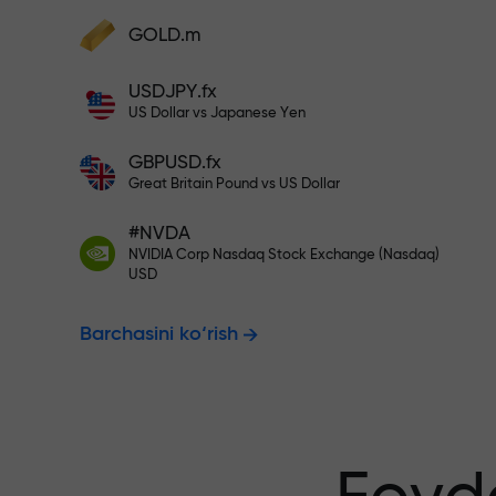
Hisobingizni $333 bilan to‘ldiri
GOLD.m
Hisobni to‘ldiring va depozitingizdan 1
000 marta katta bonus oling. X1000 xat
Risksiz savdo
USDJPY.fx
emas. Depozit qancha katta bo‘lsa,
US Dollar vs Japanese Yen
multiplikator shuncha yuqori bo‘ladi.
GBPUSD.fx
kafolatlanadi
Great Britain Pound vs US Dollar
#NVDA
NVIDIA Corp Nasdaq Stock Exchange (Nasdaq)
X1000 gacha
USD
Barchasini ko‘rish
eng katta mul