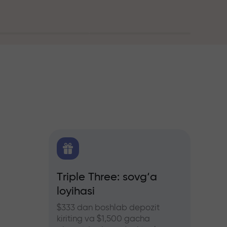
itika
Triple Three: sovg‘a
Treyd
loyihasi
bonus
hers
ozlar
$333 dan boshlab depozit
InstaFo
kiriting va $1,500 gacha
eting v