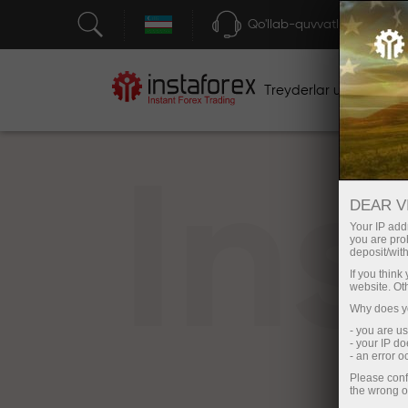
Qo'llab-quvvatlash
Treyderlar uchun
bos
In
DEAR V
Your IP addr
you are proh
deposit/with
If you thin
website. Ot
Why does yo
- you are u
- your IP d
- an error 
Please conf
the wrong o