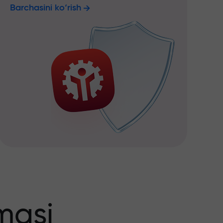
Barchasini ko‘rish
masi