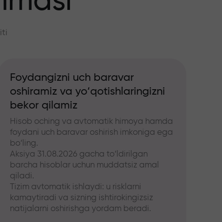
mmasi
ti
Foydangizni uch baravar
oshiramiz va yo‘qotishlaringizni
bekor qilamiz
Hisob oching va avtomatik himoya hamda
foydani uch baravar oshirish imkoniga ega
bo‘ling.
Aksiya 31.08.2026 gacha to‘ldirilgan
barcha hisoblar uchun muddatsiz amal
qiladi.
Tizim avtomatik ishlaydi: u risklarni
kamaytiradi va sizning ishtirokingizsiz
natijalarni oshirishga yordam beradi.