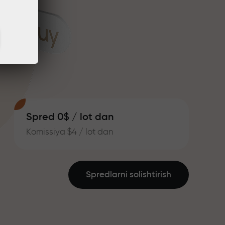
Spred 0$ / lot dan
Komissiya $4 / lot dan
Spredlarni solishtirish