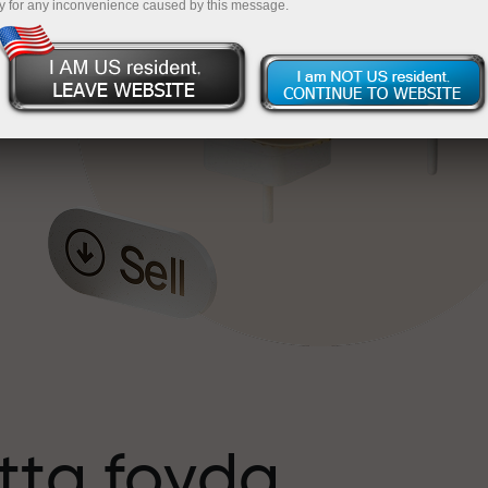
y for any inconvenience caused by this message.
tta foyda
s