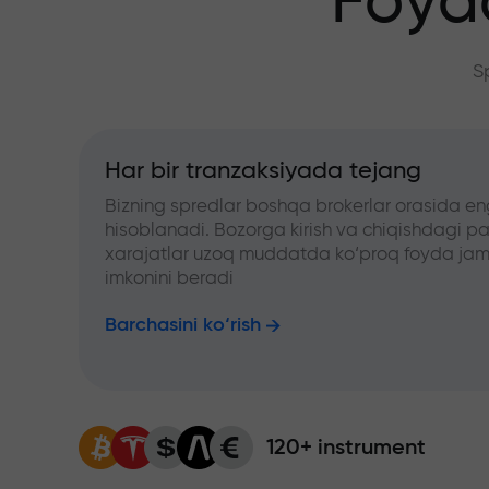
Foyd
S
Har bir tranzaksiyada tejang
Bizning spredlar boshqa brokerlar orasida en
hisoblanadi. Bozorga kirish va chiqishdagi pa
xarajatlar uzoq muddatda ko‘proq foyda jam
imkonini beradi
Barchasini ko‘rish
120+ instrument