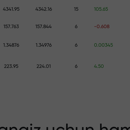
ng — $1,500 gacha qiymatdagi sovg‘ani 
4341.95
4342.16
15
105.65
o
 qiling — foydang
157.763
157.844
6
-0.608
1.34876
1.34976
6
0.00345
223.95
224.01
6
4.50
 bonus — bozord
tiplikator