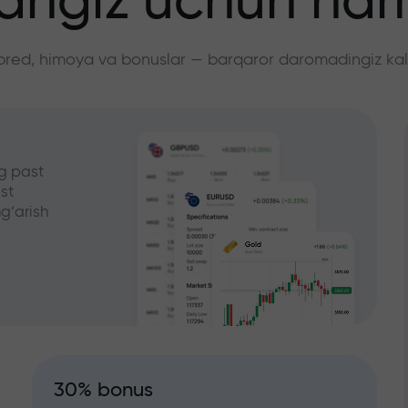
angiz uchun ha
pred, himoya va bonuslar — barqaror daromadingiz kali
g past
st
g‘arish
30% bonus