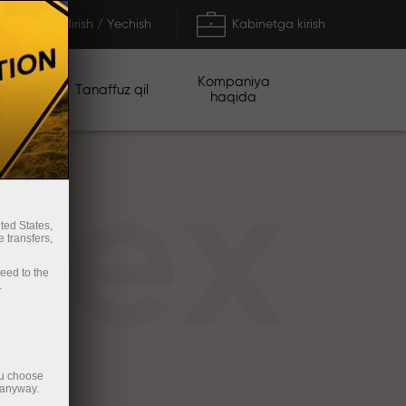
To'ldirish / Yechish
Kabinetga kirish
Kompaniya
iyalar
Tanaffuz qil
haqida
rex
ted States,
 transfers,
ceed to the
.
ou choose
 anyway.