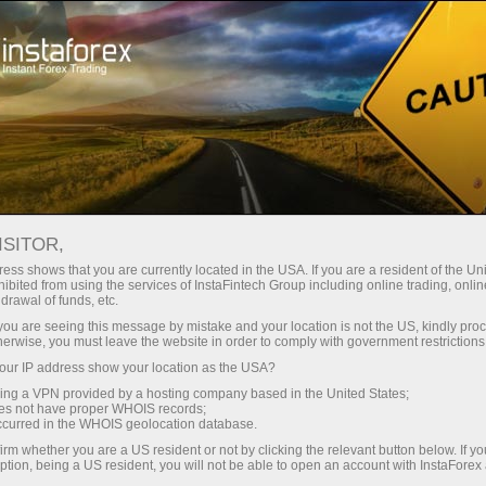
Hisob-varag'ini tez ochish
Savdo platformasi
Endi ish
hlayotganlar
Investorlar uchun
Hamkorlar uchun
Promoaks
uchun
staFo
ISITOR,
ess shows that you are currently located in the USA. If you are a resident of the Uni
ibited from using the services of InstaFintech Group including online trading, online
drawal of funds, etc.
k you are seeing this message by mistake and your location is not the US, kindly pro
herwise, you must leave the website in order to comply with government restrictions
ur IP address show your location as the USA?
sing a VPN provided by a hosting company based in the United States;
oes not have proper WHOIS records;
occurred in the WHOIS geolocation database.
irm whether you are a US resident or not by clicking the relevant button below. If y
ption, being a US resident, you will not be able to open an account with InstaForex