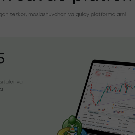
angan tezkor, moslashuvchan va qulay platformalarni
5
sitalar va
da