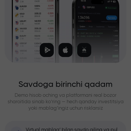
Savdoga birinchi qadam
Demo hisob oching va platformani real bozor
sharoitida sinab ko‘ring — hech qanday investitsiya
yoki mablag‘ingiz uchun risklarsiz
Virtual mablag‘ bilan savdo qiling va pul