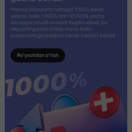
Maxsus XAccounts nafaqat 1:5000 kredit
yelkasi, balki 1 000% dan 10 000% gacha
savdoga yaroqli bonusni taqdim etadi, bu
depozitingizdan o‘nlab marta katta
pasayishlarga bardosh berish imkonini beradi
Ro‘yxatdan o‘tish