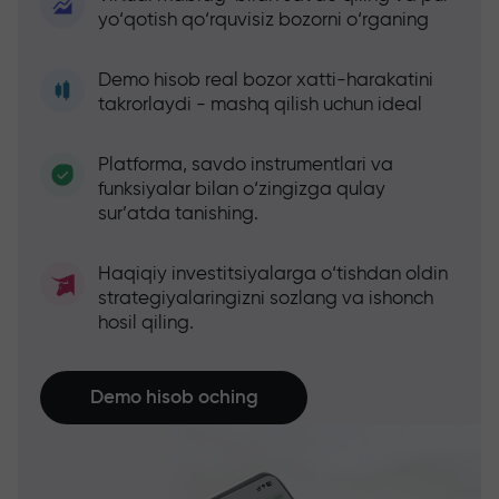
yo‘qotish qo‘rquvisiz bozorni o‘rganing
Demo hisob real bozor xatti-harakatini
takrorlaydi - mashq qilish uchun ideal
Platforma, savdo instrumentlari va
funksiyalar bilan o‘zingizga qulay
sur’atda tanishing.
Haqiqiy investitsiyalarga o‘tishdan oldin
strategiyalaringizni sozlang va ishonch
hosil qiling.
Demo hisob oching