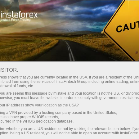
Kichik
spredlar — katta foyda
ISITOR,
ess shows that you are currently located in the USA. If you are a resident of the Uni
Har bir depozit uchun
ibited from using the services of InstaFintech Group including online trading, online
InstaForex bilan siz haqiqatan
drawal of funds, etc.
raqobatbardosh imkoniyatlarga
30% bonus
k you are seeing this message by mistake and your location is not the US, kindly pro
ega bo‘lasiz: 1:5000 gacha kredit
herwise, you must leave the website in order to comply with government restrictions
yelkasi, bozordagi eng yaxshi
ur IP address show your location as the USA?
Savdoda
spred va komissiyalardan biri,
sing a VPN provided by a hosting company based in the United States;
shuningdek aksiyalar va indekslar
oes not have proper WHOIS records;
va trassada tezlik
occurred in the WHOIS geolocation database.
bilan savdo qilish uchun qulay
irm whether you are a US resident or not by clicking the relevant button below. If y
shartlar.
ption, being a US resident, you will not be able to open an account with InstaForex
Shaxsiy sovg‘a jekpoti
Biz savdoni yanada jozibador