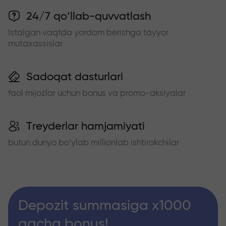
24/7 qo‘llab-quvvatlash
Istalgan vaqtda yordam berishga tayyor
mutaxassislar
Sadoqat dasturlari
faol mijozlar uchun bonus va promo-aksiyalar
Treyderlar hamjamiyati
butun dunyo bo‘ylab millionlab ishtirokchilar
Depozit summasiga x1000
gacha bonus!