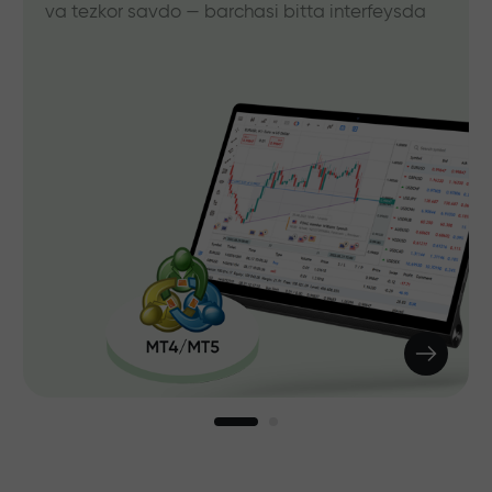
va tezkor savdo — barchasi bitta interfeysda