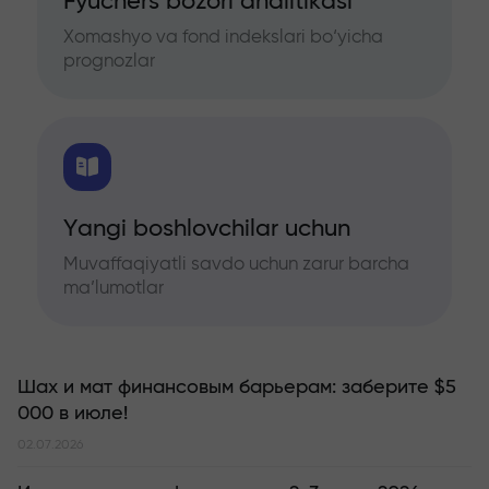
Fyuchers bozori analitikasi
Xomashyo va fond indekslari bo‘yicha
prognozlar
Yangi boshlovchilar uchun
Muvaffaqiyatli savdo uchun zarur barcha
ma’lumotlar
Шах и мат финансовым барьерам: заберите $5
000 в июле!
02.07.2026