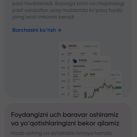
past hisoblanadi. Bozorga kirish va chiqishdagi
past xarajatlar uzoq muddatda ko‘proq foyda
jamg‘arish imkonini beradi
Barchasini ko‘rish
Foydangizni uch baravar oshiramiz
va yo‘qotishlaringizni bekor qilamiz
Hisob oching va avtomatik himoya hamda