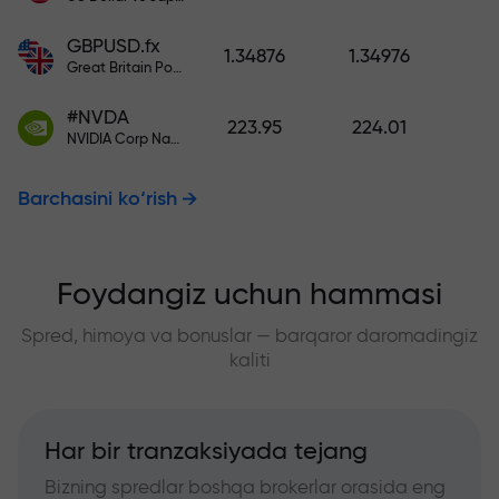
GBPUSD.fx
1.34876
1.34976
Great Britain Pound vs US Dollar
#NVDA
223.95
224.01
NVIDIA Corp Nasdaq Stock Exchange (Nasdaq) USD
Barchasini ko‘rish
Foydangiz uchun hammasi
Spred, himoya va bonuslar — barqaror daromadingiz
kaliti
Har bir tranzaksiyada tejang
Bizning spredlar boshqa brokerlar orasida eng