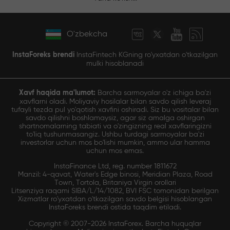
O'zbekcha
InstaForeks brendi
InstaFintech KGning ro'yxatdan o'tkazilgan
mulki hisoblanadi
Xavf haqida ma'lumot:
Barcha sarmoyalar o'z ichiga ba'zi
xavflarni oladi. Moliyaviy hosilalar bilan savdo qilish leveraj
tufayli tezda pul yo'qotish xavfini oshiradi. Siz bu vositalar bilan
savdo qilishni boshlamaysiz, agar siz amalga oshirgan
shartnomalarning tabiati va o'zingizning real xavflaringizni
to'liq tushunmasangiz. Ushbu turdagi sarmoyalar ba'zi
investorlar uchun mos bo'lishi mumkin, ammo ular hamma
uchun mos emas.
InstaFinance Ltd, reg. number 1811672
Manzil: 4-qavat, Water's Edge binosi, Meridian Plaza, Road
Town, Tortola, Britaniya Virgin orollari
Litsenziya raqami SIBA/L/14/1082, BVI FSC tomonidan berilgan
Xizmatlar ro'yxatdan o'tkazilgan savdo belgisi hisoblangan
InstaForeks brendi ostida taqdim etiladi.
Copyright © 2007-2026 InstaForex. Barcha huquqlar