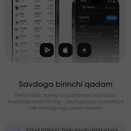
Savdoga birinchi qadam
Demo hisob oching va platformani real bozor
sharoitida sinab ko‘ring — hech qanday investitsiya
yoki mablag‘ingiz uchun risklarsiz
Virtual mablag‘ bilan savdo qiling va pul