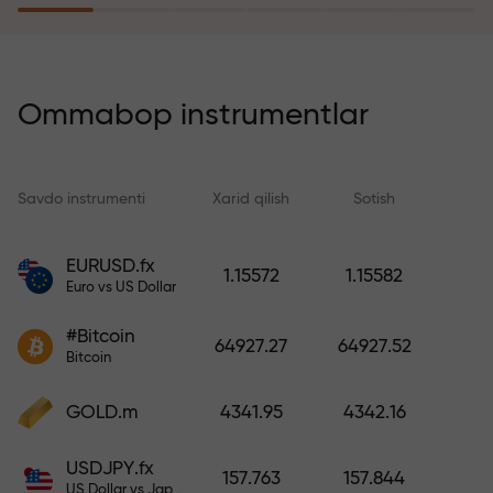
sayohatga ega bo‘ladi
Risk sug‘urtasi dasturi
yo‘qotishlaringizni qoplaydi va 6
Ommabop instrumentlar
oy ichida foydani uch baravar
oshirishni kafolatlaydi. Xotirjam
savdo qiling — kapitalingiz
Savdo instrumenti
Xarid qilish
Sotish
S
himoyalangan!
EURUSD.fx
1.15572
1.15582
Hisobni to‘ldiring va
Euro vs US Dollar
depozitingizdan 1 000 marta
katta bonus oling. X1000 xato
#Bitcoin
64927.27
64927.52
emas. Depozit qancha katta
Bitcoin
bo‘lsa, multiplikator shuncha
yuqori bo‘ladi.
GOLD.m
4341.95
4342.16
USDJPY.fx
157.763
157.844
US Dollar vs Japanese Yen