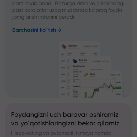
past hisoblanadi. Bozorga kirish va chiqishdagi
past xarajatlar uzoq muddatda ko‘proq foyda
jamg‘arish imkonini beradi
Barchasini ko‘rish
Foydangizni uch baravar oshiramiz
va yo‘qotishlaringizni bekor qilamiz
Hisob oching va avtomatik himoya hamda