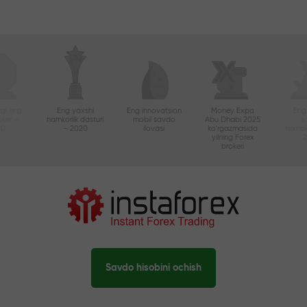
gi eng
Eng yaxshi
Eng innovatsion
Money Expo
Eng
oker –
hamkorlik dasturi
mobil savdo
Abu Dhabi 2025
s
20
– 2020
ilovasi
ko'rgazmasida
texnol
yilning Forex
brokeri
Savdo hisobini ochish