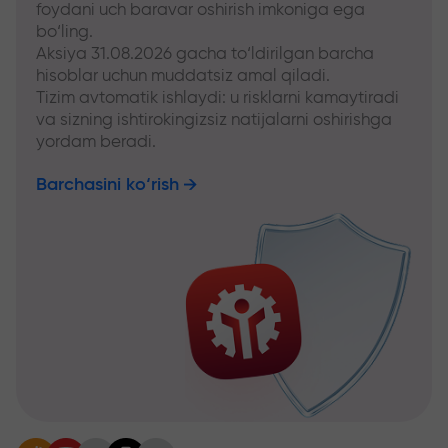
foydani uch baravar oshirish imkoniga ega
bo‘ling.
Aksiya 31.08.2026 gacha to‘ldirilgan barcha
hisoblar uchun muddatsiz amal qiladi.
Tizim avtomatik ishlaydi: u risklarni kamaytiradi
va sizning ishtirokingizsiz natijalarni oshirishga
yordam beradi.
Barchasini ko‘rish