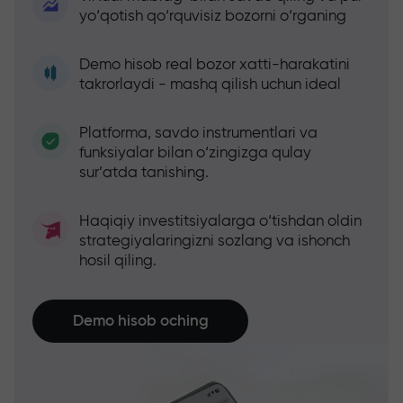
yo‘qotish qo‘rquvisiz bozorni o‘rganing
Demo hisob real bozor xatti-harakatini
takrorlaydi - mashq qilish uchun ideal
Platforma, savdo instrumentlari va
funksiyalar bilan o‘zingizga qulay
sur’atda tanishing.
Haqiqiy investitsiyalarga o‘tishdan oldin
strategiyalaringizni sozlang va ishonch
hosil qiling.
Demo hisob oching