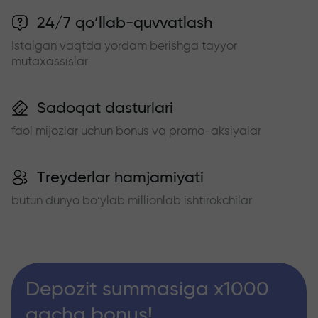
24/7 qo‘llab-quvvatlash
Istalgan vaqtda yordam berishga tayyor
mutaxassislar
Sadoqat dasturlari
faol mijozlar uchun bonus va promo-aksiyalar
Treyderlar hamjamiyati
butun dunyo bo‘ylab millionlab ishtirokchilar
Depozit summasiga x1000
gacha bonus!