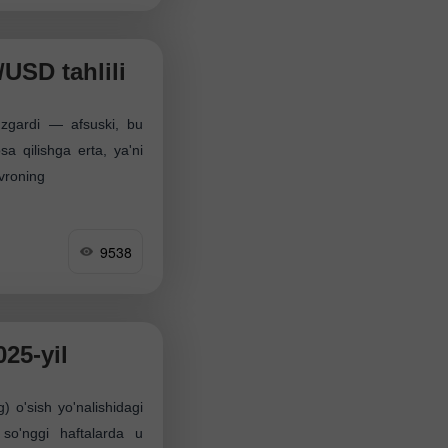
USD tahlili
'zgardi — afsuski, bu
a qilishga erta, ya'ni
vroning
9538
025-yil
g) o'sish yo'nalishidagi
 so'nggi haftalarda u