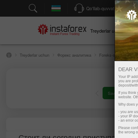
Qo'llab-quvvatlash
Treyderlar uchun
bo
Treyderlar uchun
Форекс аналитика
Foreks-sharhlar
В
DEAR V
Your IP addr
you are proh
deposit/with
Savdo hisob-varag‘ini ochish
Demo-hisob-varag‘ini o
If you thin
website. Ot
Why does yo
- you are u
- your IP d
- an error 
Please conf
the wrong o
Стоит ли сегодня приступать к т