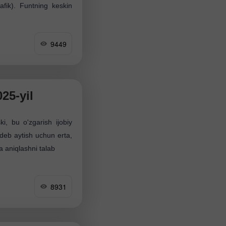
afik). Funtning keskin
9449
25-yil
ki, bu o'zgarish ijobiy
deb aytish uchun erta,
a aniqlashni talab
8931