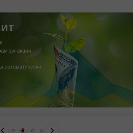
tganini ko'rsatmoqda. Qarshilik
hisoblanadi, biroq so'
72443 Qarshilik 1 : 13.58148
"lokomotiv" qiyinchili
 13.40688 Qo'llab-quvvatlash
kechirmoqda. Shu sa
bo'yicha asosiy
зит
0
!
рамках акции
вы автоматически