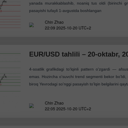
yanada murakkablashib, noaniq tus oldi (birinchi gr
pasayishi tufayli 1-avgustda boshlangan
Chin Zhao
22:09 2025-10-20 UTC+2
EUR/USD tahlili – 20-oktabr, 20
4-soatlik grafikdagi to'lqinli pattern o'zgardi — afsus
emas. Hozircha o'suvchi trend segmenti bekor bo'ldi, 
biroq Yevrodagi so'nggi pasayish to'lqin belgilarini qayt
Chin Zhao
22:05 2025-10-20 UTC+2