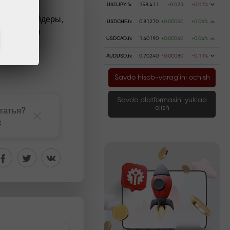
USDJPY.fx
158.411
-0.023
-0.01%
е есть трейдеры,
USDCHF.fx
0.81270
+0.00050
+0.06%
иональными
USDCAD.fx
1.40190
+0.00060
+0.04%
AUDUSD.fx
0.70240
-0.00080
-0.11%
Savdo hisob-varag`ini ochish
Savdo platformasini yuklab
татья?
olish
к