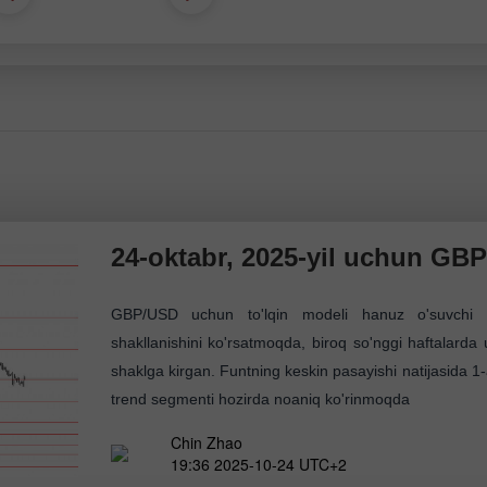
Demo hisob
Haqiqiy hisob
ochish
ochish
Ochish
Ochish
24-oktabr, 2025-yil uchun GBP
GBP/USD uchun to'lqin modeli hanuz o'suvchi to'
shakllanishini ko'rsatmoqda, biroq so'nggi haftalard
shaklga kirgan. Funtning keskin pasayishi natijasida 
trend segmenti hozirda noaniq ko'rinmoqda
Chin Zhao
19:36 2025-10-24 UTC+2