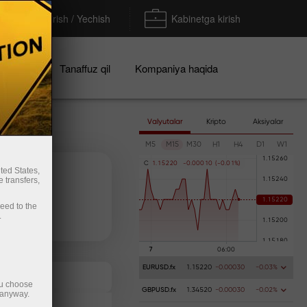
To'ldirish / Yechish
Kabinetga kirish
iyalar
Tanaffuz qil
Kompaniya haqida
Valyutalar
Kripto
Aksiyalar
M5
M15
M30
H1
H4
D1
W1
C
1
.
1
5
2
2
0
-
0
.
0
0
0
1
0
(
-
0
.
0
1
%
)
ted States,
 transfers,
Пополнить счёт
Вывести деньги
ceed to the
.
EURUSD.fx
1.15220
-0.00030
-0.03%
ou choose
GBPUSD.fx
1.34520
-0.00030
-0.02%
 anyway.