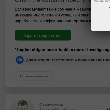
We are sorr
Если вас мучают такие сомнения – заручитесь пер
имеющие многолетний и успешный опыт торговли н
наработками и эффективными торговыми рекомен
Зарегистрироваться
*Taqdim etilgan bozor tahlili axborot tavsifiga e
для авторов текстового и видео аналитич
Волновой анализ
С уважением,
Аналитик ИнстаФорекс
M