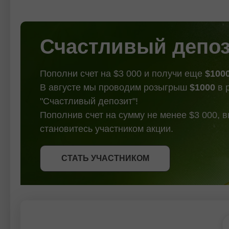
ham.
biroq kriptovalyutaning umumiy
borayo
yo'nalishi hali ham yuqoriga qarab
2 : 13.
qolmoqda. Qarshilik 2 : 0.44529
Pivot :
Qarshilik
Счастливый депо
Пополни счет на $3 000 и получи еще
$100
В августе мы проводим розыгрыш
$1000
в 
"Счастливый депозит"!
Пополнив счет на сумму не менее $3 000, 
становитесь участником акции.
СТАТЬ УЧАСТНИКОМ
СТАТЬ УЧАСТНИКОМ
ПОЛУЧИТЬ БОНУС
СТАТЬ УЧАСТНИКОМ