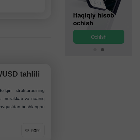
Demo hisob
Haqiqiy hisob
ochish
ochish
Ochish
Ochish
/USD tahlili
lqin strukturasining
a u murakkab va noaniq
1-avgustdan boshlangan
9091