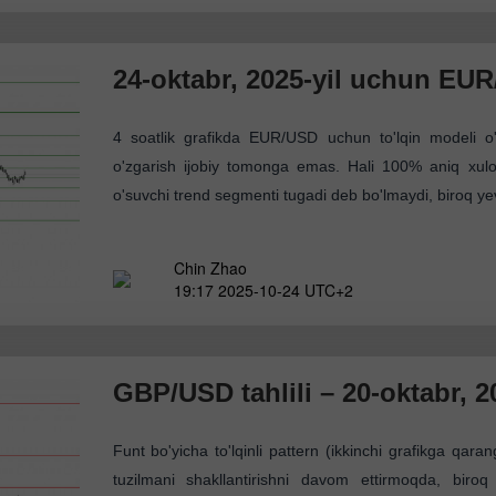
24-oktabr, 2025-yil uchun EUR/
4 soatlik grafikda EUR/USD uchun to'lqin modeli o
o'zgarish ijobiy tomonga emas. Hali 100% aniq xulos
o'suvchi trend segmenti tugadi deb bo'lmaydi, biroq ye
Chin Zhao
19:17 2025-10-24 UTC+2
GBP/USD tahlili – 20-oktabr, 2
Funt bo'yicha to'lqinli pattern (ikkinchi grafikga qaran
tuzilmani shakllantirishni davom ettirmoqda, biroq