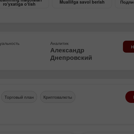
Muallifga savol berish
Подпи
ro'yxatiga o'tish
уальность
Аналитик
Н
Александр
Днепровский
Торговый план
Криптовалюты