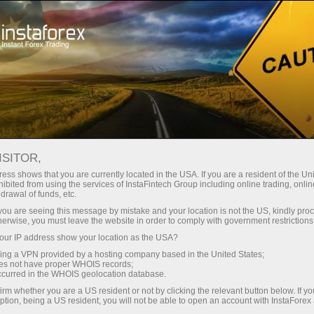
Hisob-varag'ini tez ochish
Savdo platformasi
Endi ish
shlayotganlar
Investorlar uchun
Hamkorlar uchun
Promoaks
uchun
олновой анализ
ISITOR,
ess shows that you are currently located in the USA. If you are a resident of the Uni
14.05.2025 18:01
ibited from using the services of InstaFintech Group including online trading, online
drawal of funds, etc.
chish
k you are seeing this message by mistake and your location is not the US, kindly pro
herwise, you must leave the website in order to comply with government restrictions
ur IP address show your location as the USA?
sing a VPN provided by a hosting company based in the United States;
oes not have proper WHOIS records;
occurred in the WHOIS geolocation database.
irm whether you are a US resident or not by clicking the relevant button below. If y
ption, being a US resident, you will not be able to open an account with InstaForex
орговле?