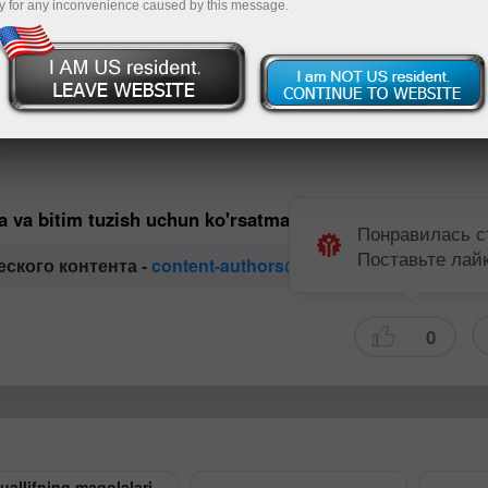
y for any inconvenience caused by this message.
ед выходом на рынок экспертным мнением. В нашей команд
а Форекс. Они всегда готовы поделиться своими професс
дациями.
ga va bitim tuzish uchun ko'rsatma bo'lib hisoblanmaydi.
Понравилась с
Поставьте лай
еского контента -
content-authors@instaforex.com
0
uallifning maqolalari