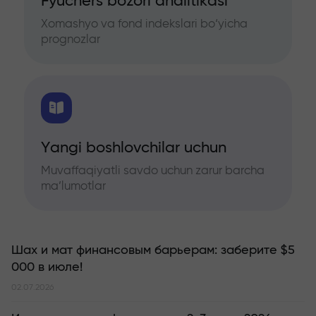
Fyuchers bozori analitikasi
Xomashyo va fond indekslari bo‘yicha
prognozlar
Yangi boshlovchilar uchun
Muvaffaqiyatli savdo uchun zarur barcha
ma’lumotlar
Шах и мат финансовым барьерам: заберите $5
000 в июле!
02.07.2026