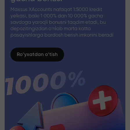
Maxsus XAccounts nafaqat 1:5000 kredit
yelkasi, balki 1 000% dan 10 000% gacha
savdoga yaroqli bonusni taqdim etadi, bu
depozitingizdan o‘nlab marta katta
pasayishlarga bardosh berish imkonini beradi
Ro‘yxatdan o‘tish