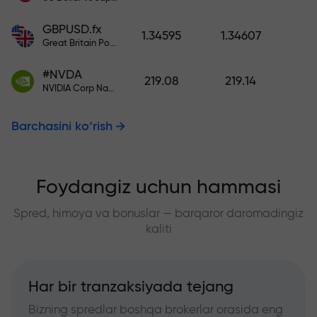
GBPUSD.fx
1.34595
1.34607
Great Britain Pound vs US Dollar
#NVDA
219.08
219.14
NVIDIA Corp Nasdaq Stock Exchange (Nasdaq) USD
Barchasini ko‘rish
Foydangiz uchun hammasi
Spred, himoya va bonuslar — barqaror daromadingiz
kaliti
Har bir tranzaksiyada tejang
Bizning spredlar boshqa brokerlar orasida eng