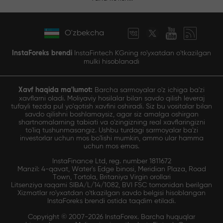
O'zbekcha
InstaForeks brendi
InstaFintech KGning ro'yxatdan o'tkazilgan
mulki hisoblanadi
Xavf haqida ma'lumot:
Barcha sarmoyalar o'z ichiga ba'zi
xavflarni oladi. Moliyaviy hosilalar bilan savdo qilish leveraj
tufayli tezda pul yo'qotish xavfini oshiradi. Siz bu vositalar bilan
savdo qilishni boshlamaysiz, agar siz amalga oshirgan
shartnomalarning tabiati va o'zingizning real xavflaringizni
to'liq tushunmasangiz. Ushbu turdagi sarmoyalar ba'zi
investorlar uchun mos bo'lishi mumkin, ammo ular hamma
uchun mos emas.
InstaFinance Ltd, reg. number 1811672
Manzil: 4-qavat, Water's Edge binosi, Meridian Plaza, Road
Town, Tortola, Britaniya Virgin orollari
Litsenziya raqami SIBA/L/14/1082, BVI FSC tomonidan berilgan
Xizmatlar ro'yxatdan o'tkazilgan savdo belgisi hisoblangan
InstaForeks brendi ostida taqdim etiladi.
Copyright © 2007-2026 InstaForex. Barcha huquqlar