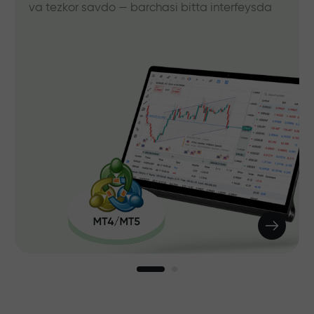
va tezkor savdo — barchasi bitta interfeysda