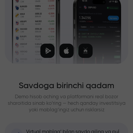
Savdoga birinchi qadam
Demo hisob oching va platformani real bozor
sharoitida sinab ko‘ring — hech qanday investitsiya
yoki mablag‘ingiz uchun risklarsiz
Virtual mablag‘ bilan savdo qiling va pul