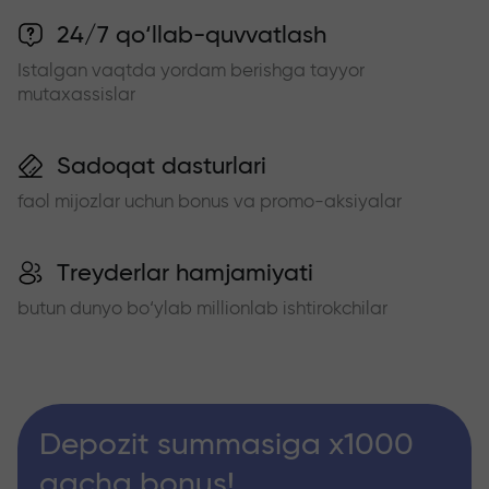
24/7 qo‘llab-quvvatlash
Istalgan vaqtda yordam berishga tayyor
mutaxassislar
Sadoqat dasturlari
faol mijozlar uchun bonus va promo-aksiyalar
Treyderlar hamjamiyati
butun dunyo bo‘ylab millionlab ishtirokchilar
Depozit summasiga x1000
gacha bonus!