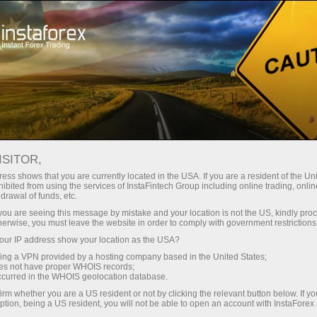
Kichik
spredlar — katta foyda
ISITOR,
ess shows that you are currently located in the USA. If you are a resident of the Uni
Har bir depozit uchun
ibited from using the services of InstaFintech Group including online trading, online
InstaForex bilan siz haqiqatan
drawal of funds, etc.
raqobatbardosh imkoniyatlarga
30% bonus
k you are seeing this message by mistake and your location is not the US, kindly pro
ega bo‘lasiz: 1:5000 gacha kredit
herwise, you must leave the website in order to comply with government restrictions
yelkasi, bozordagi eng yaxshi
ur IP address show your location as the USA?
Savdoda
spred va komissiyalardan biri,
sing a VPN provided by a hosting company based in the United States;
shuningdek aksiyalar va indekslar
oes not have proper WHOIS records;
va trassada tezlik
occurred in the WHOIS geolocation database.
bilan savdo qilish uchun qulay
irm whether you are a US resident or not by clicking the relevant button below. If y
shartlar.
ption, being a US resident, you will not be able to open an account with InstaForex
Shaxsiy sovg‘a jekpoti
Biz savdoni yanada jozibador