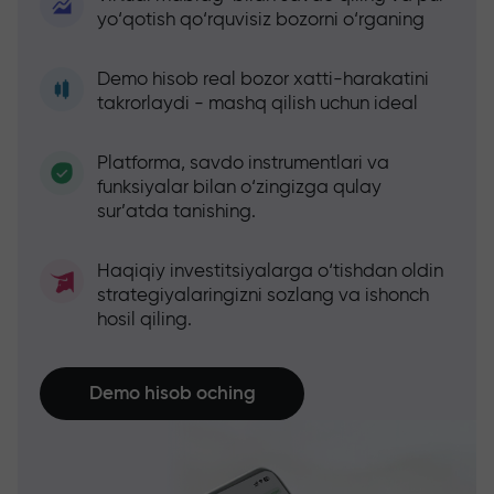
yo‘qotish qo‘rquvisiz bozorni o‘rganing
Demo hisob real bozor xatti-harakatini
takrorlaydi - mashq qilish uchun ideal
Platforma, savdo instrumentlari va
funksiyalar bilan o‘zingizga qulay
sur’atda tanishing.
Haqiqiy investitsiyalarga o‘tishdan oldin
strategiyalaringizni sozlang va ishonch
hosil qiling.
Demo hisob oching