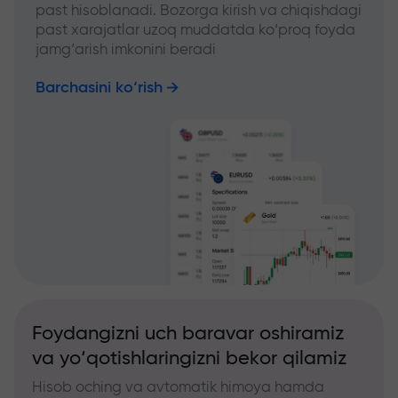
past hisoblanadi. Bozorga kirish va chiqishdagi
past xarajatlar uzoq muddatda ko‘proq foyda
jamg‘arish imkonini beradi
Barchasini ko‘rish
Foydangizni uch baravar oshiramiz
va yo‘qotishlaringizni bekor qilamiz
Hisob oching va avtomatik himoya hamda