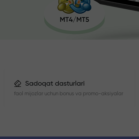
Sadoqat dasturlari
faol mijozlar uchun bonus va promo-aksiyalar