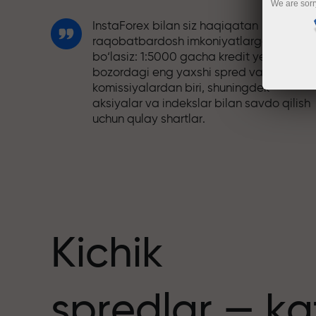
We are sorr
InstaForex bilan siz haqiqatan
raqobatbardosh imkoniyatlarga ega
bo‘lasiz: 1:5000 gacha kredit yelkasi,
bozordagi eng yaxshi spred va
komissiyalardan biri, shuningdek
aksiyalar va indekslar bilan savdo qilish
uchun qulay shartlar.
Biz savdoni yanada jozibador qiladigan
bonus tizimini ishlab chiqdik. Har bir
nuslar
InstaForex mijozi o‘z depozitiga 30%
gacha bonus olishi va boshqa aksiyalar
hamda maxsus takliflardan foydalanishi
mumkin.
Kichik
Trassadagi tezlik va savdo tezligi bir xil
spredlar — ka
qadriyatlarni baham ko‘radi. Aleš Loprai
savdo olamiga intilish va intizom