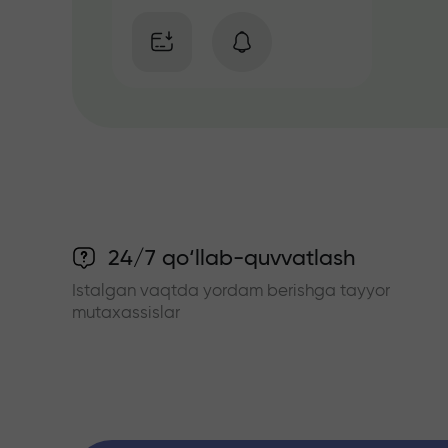
24/7 qo‘llab-quvvatlash
Istalgan vaqtda yordam berishga tayyor
mutaxassislar