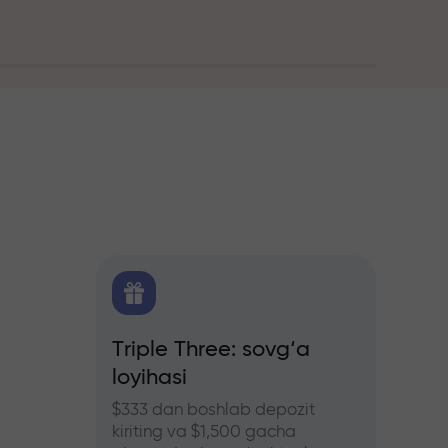
itika
Triple Three: sovg‘a
Treyd
loyihasi
bonus
hers
ozlar
$333 dan boshlab depozit
InstaFo
kiriting va $1,500 gacha
eting v