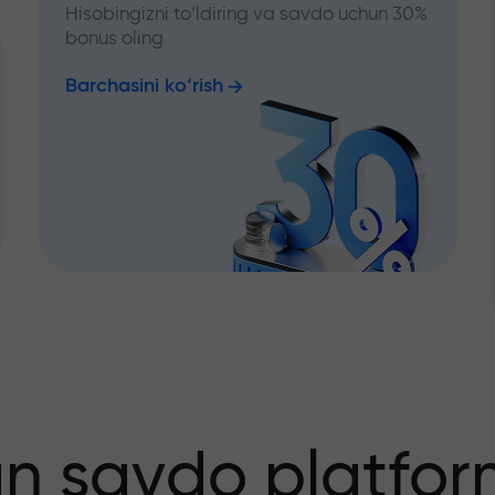
Hisobingizni to‘ldiring va savdo uchun 30%
bonus oling
Barchasini ko‘rish
an savdo platfor