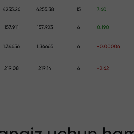
ng — $1,500 gacha qiymatdagi sovg‘ani 
4255.26
4255.38
15
7.60
o
 qiling — foydang
157.911
157.923
6
0.190
1.34656
1.34665
6
-0.00006
219.08
219.14
6
-2.62
 bonus — bozord
tiplikator