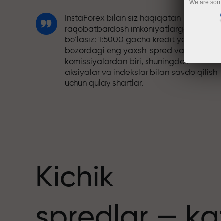
We are sorr
InstaForex bilan siz haqiqatan
raqobatbardosh imkoniyatlarga ega
bo‘lasiz: 1:5000 gacha kredit yelkasi,
bozordagi eng yaxshi spred va
komissiyalardan biri, shuningdek
aksiyalar va indekslar bilan savdo qilish
uchun qulay shartlar.
Biz savdoni yanada jozibador qiladigan
bonus tizimini ishlab chiqdik. Har bir
nuslar
InstaForex mijozi o‘z depozitiga 30%
gacha bonus olishi va boshqa aksiyalar
hamda maxsus takliflardan foydalanishi
mumkin.
Kichik
Trassadagi tezlik va savdo tezligi bir xil
spredlar — ka
qadriyatlarni baham ko‘radi. Aleš Loprai
savdo olamiga intilish va intizom