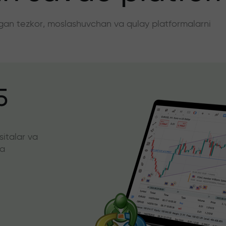
angan tezkor, moslashuvchan va qulay platformalarni
5
sitalar va
da