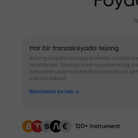
Foyd
S
Har bir tranzaksiyada tejang
Bizning spredlar boshqa brokerlar orasida en
hisoblanadi. Bozorga kirish va chiqishdagi pa
xarajatlar uzoq muddatda ko‘proq foyda jam
imkonini beradi
Barchasini ko‘rish
120+ instrument