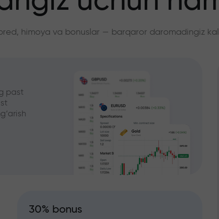
angiz uchun ha
pred, himoya va bonuslar — barqaror daromadingiz kali
g past
st
g‘arish
30% bonus