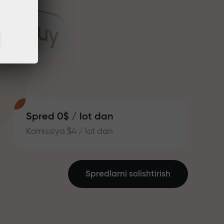
Spred 0$ / lot dan
Komissiya $4 / lot dan
Spredlarni solishtirish