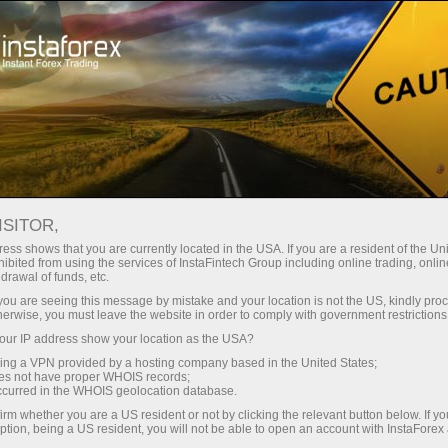
Hisob-varag'ini tez ochish
Savdo platformasi
Endi ish
hlayotganlar
Investorlar uchun
Hamkorlar uchun
Promoaks
uchun
staFo
ISITOR,
ess shows that you are currently located in the USA. If you are a resident of the Uni
ibited from using the services of InstaFintech Group including online trading, online
drawal of funds, etc.
k you are seeing this message by mistake and your location is not the US, kindly pro
herwise, you must leave the website in order to comply with government restrictions
ur IP address show your location as the USA?
sing a VPN provided by a hosting company based in the United States;
oes not have proper WHOIS records;
occurred in the WHOIS geolocation database.
irm whether you are a US resident or not by clicking the relevant button below. If y
ption, being a US resident, you will not be able to open an account with InstaForex