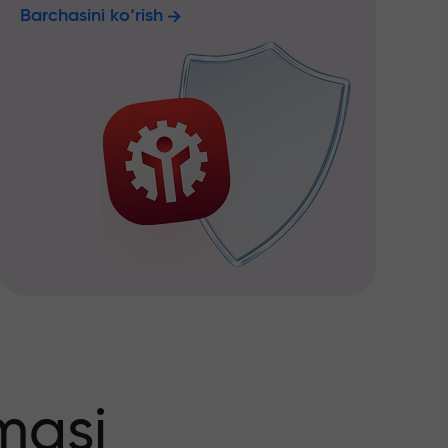
Barchasini ko‘rish
masi