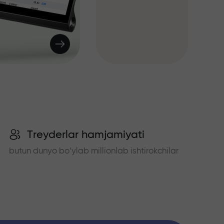
Treyderlar hamjamiyati
butun dunyo bo‘ylab millionlab ishtirokchilar