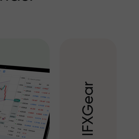
r
a
e
G
X
F
I