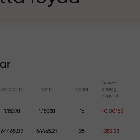
it uchun
n
ar
24 soat
Xarid qilish
Sotish
Spred
ichidagi
ezlik
o‘zgarish
Onlayn kurslar
FX.CO bilan anal
1.15378
1.15388
16
-0.00153
a jekpoti
Savdoni noldan o‘rganing —
Forex, kripto va Fyuc
barcha darajalar uchun kurslar
bo‘yicha kunlik progn
64465.02
64465.27
25
-352.28
va vebinarlar