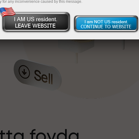
y for any inconvenience caused by this message.
tta foyda
s