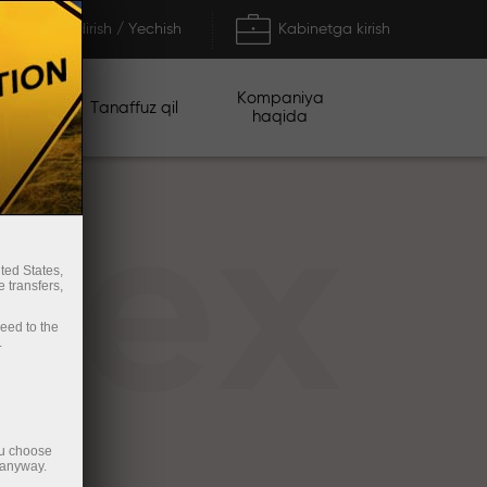
To'ldirish / Yechish
Kabinetga kirish
Kompaniya
iyalar
Tanaffuz qil
haqida
rex
ted States,
 transfers,
ceed to the
.
ou choose
 anyway.