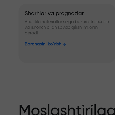
Sharhlar va prognozlar
Analitik materiallar sizga bozorni tushunish
va ishonch bilan savdo qilish imkonini
beradi
Barchasini ko‘rish
Moslashtirilg