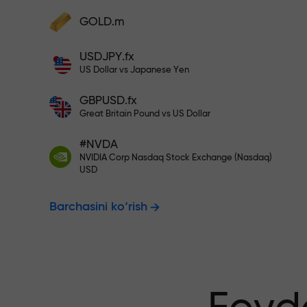
Hisobingizni $333 bilan to‘ldiri
GOLD.m
Hisobni to‘ldiring va depozitingizdan 1
000 marta katta bonus oling. X1000 xat
Risksiz savdo
USDJPY.fx
emas. Depozit qancha katta bo‘lsa,
US Dollar vs Japanese Yen
multiplikator shuncha yuqori bo‘ladi.
GBPUSD.fx
kafolatlanadi
Great Britain Pound vs US Dollar
#NVDA
NVIDIA Corp Nasdaq Stock Exchange (Nasdaq)
X1000 gacha
USD
Barchasini ko‘rish
eng katta mul