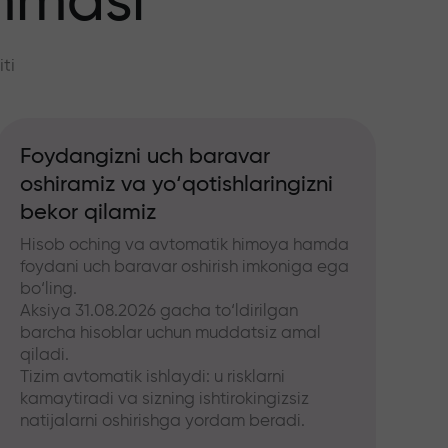
mmasi
ti
Foydangizni uch baravar
oshiramiz va yo‘qotishlaringizni
bekor qilamiz
Hisob oching va avtomatik himoya hamda
foydani uch baravar oshirish imkoniga ega
bo‘ling.
Aksiya 31.08.2026 gacha to‘ldirilgan
barcha hisoblar uchun muddatsiz amal
qiladi.
Tizim avtomatik ishlaydi: u risklarni
kamaytiradi va sizning ishtirokingizsiz
natijalarni oshirishga yordam beradi.