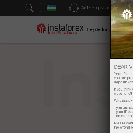
Qo'llab-quvvatlash
Treyderlar uchun
bos
In
DEAR V
Your IP addr
you are proh
deposit/with
If you thin
website. Ot
Why does yo
- you are u
- your IP d
- an error 
Please conf
the wrong o