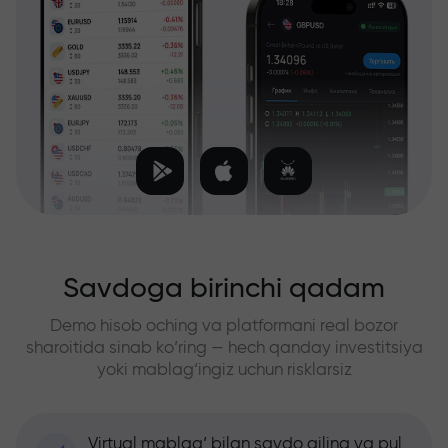
Savdoga birinchi qadam
Demo hisob oching va platformani real bozor
sharoitida sinab ko‘ring — hech qanday investitsiya
yoki mablag‘ingiz uchun risklarsiz
Virtual mablag‘ bilan savdo qiling va pul