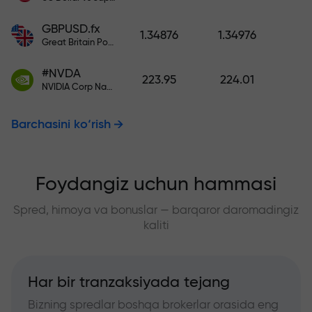
GBPUSD.fx
1.34876
1.34976
Great Britain Pound vs US Dollar
#NVDA
223.95
224.01
NVIDIA Corp Nasdaq Stock Exchange (Nasdaq) USD
Barchasini ko‘rish
Foydangiz uchun hammasi
Spred, himoya va bonuslar — barqaror daromadingiz
kaliti
Har bir tranzaksiyada tejang
Bizning spredlar boshqa brokerlar orasida eng