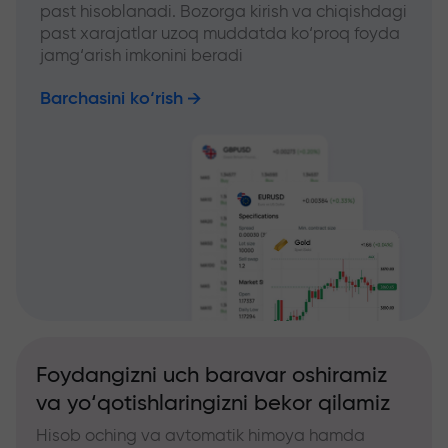
past hisoblanadi. Bozorga kirish va chiqishdagi
past xarajatlar uzoq muddatda ko‘proq foyda
jamg‘arish imkonini beradi
Barchasini ko‘rish
Foydangizni uch baravar oshiramiz
va yo‘qotishlaringizni bekor qilamiz
Hisob oching va avtomatik himoya hamda