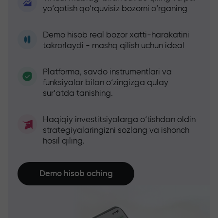
yo‘qotish qo‘rquvisiz bozorni o‘rganing
Demo hisob real bozor xatti-harakatini
takrorlaydi - mashq qilish uchun ideal
Platforma, savdo instrumentlari va
funksiyalar bilan o‘zingizga qulay
sur’atda tanishing.
Haqiqiy investitsiyalarga o‘tishdan oldin
strategiyalaringizni sozlang va ishonch
hosil qiling.
Demo hisob oching