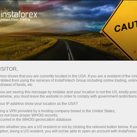
Kichik
spredlar — katta foyda
ISITOR,
ess shows that you are currently located in the USA. If you are a resident of the Uni
Har bir depozit uchun
ibited from using the services of InstaFintech Group including online trading, online
InstaForex bilan siz haqiqatan
drawal of funds, etc.
raqobatbardosh imkoniyatlarga
30% bonus
k you are seeing this message by mistake and your location is not the US, kindly pro
ega bo‘lasiz: 1:5000 gacha kredit
herwise, you must leave the website in order to comply with government restrictions
yelkasi, bozordagi eng yaxshi
ur IP address show your location as the USA?
Savdoda
spred va komissiyalardan biri,
sing a VPN provided by a hosting company based in the United States;
shuningdek aksiyalar va indekslar
oes not have proper WHOIS records;
va trassada tezlik
occurred in the WHOIS geolocation database.
bilan savdo qilish uchun qulay
irm whether you are a US resident or not by clicking the relevant button below. If y
shartlar.
ption, being a US resident, you will not be able to open an account with InstaForex
Shaxsiy sovg‘a jekpoti
Biz savdoni yanada jozibador