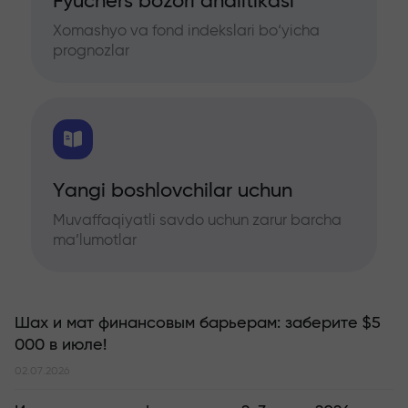
Fyuchers bozori analitikasi
Xomashyo va fond indekslari bo‘yicha
prognozlar
Yangi boshlovchilar uchun
Muvaffaqiyatli savdo uchun zarur barcha
ma’lumotlar
Шах и мат финансовым барьерам: заберите $5
000 в июле!
02.07.2026