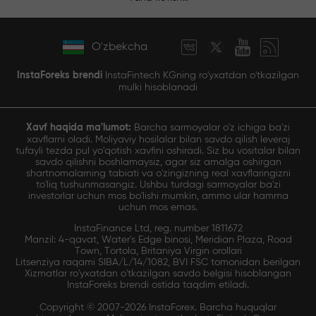
O'zbekcha
InstaForeks brendi
InstaFintech KGning ro'yxatdan o'tkazilgan
mulki hisoblanadi
Xavf haqida ma'lumot:
Barcha sarmoyalar o'z ichiga ba'zi
xavflarni oladi. Moliyaviy hosilalar bilan savdo qilish leveraj
tufayli tezda pul yo'qotish xavfini oshiradi. Siz bu vositalar bilan
savdo qilishni boshlamaysiz, agar siz amalga oshirgan
shartnomalarning tabiati va o'zingizning real xavflaringizni
to'liq tushunmasangiz. Ushbu turdagi sarmoyalar ba'zi
investorlar uchun mos bo'lishi mumkin, ammo ular hamma
uchun mos emas.
InstaFinance Ltd, reg. number 1811672
Manzil: 4-qavat, Water's Edge binosi, Meridian Plaza, Road
Town, Tortola, Britaniya Virgin orollari
Litsenziya raqami SIBA/L/14/1082, BVI FSC tomonidan berilgan
Xizmatlar ro'yxatdan o'tkazilgan savdo belgisi hisoblangan
InstaForeks brendi ostida taqdim etiladi.
Copyright © 2007-2026 InstaForex. Barcha huquqlar