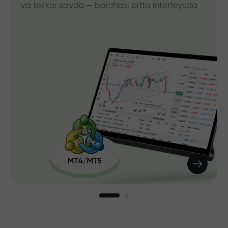
va tezkor savdo — barchasi bitta interfeysda