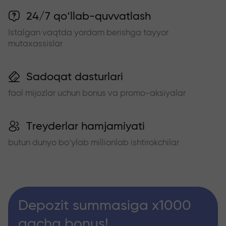
24/7 qo‘llab-quvvatlash
Istalgan vaqtda yordam berishga tayyor
mutaxassislar
Sadoqat dasturlari
faol mijozlar uchun bonus va promo-aksiyalar
Treyderlar hamjamiyati
butun dunyo bo‘ylab millionlab ishtirokchilar
Depozit summasiga x1000
gacha bonus!