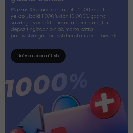
Maxsus XAccounts nafaqat 1:5000 kredit
yelkasi, balki 1 000% dan 10 000% gacha
savdoga yaroqli bonusni taqdim etadi, bu
depozitingizdan o‘nlab marta katta
pasayishlarga bardosh berish imkonini beradi
Ro‘yxatdan o‘tish