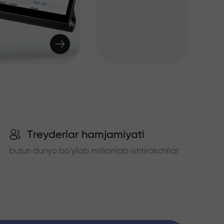
Treyderlar hamjamiyati
butun dunyo bo‘ylab millionlab ishtirokchilar