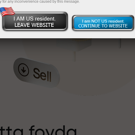
y for any inconvenience caused by this message.
tta foyda
s