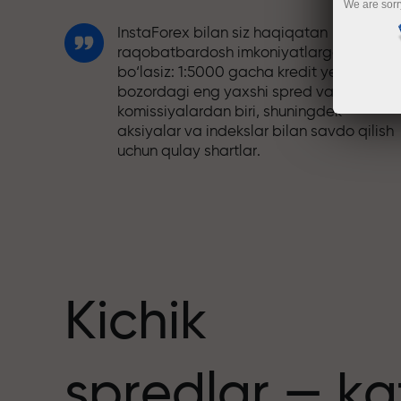
We are sorr
InstaForex bilan siz haqiqatan
raqobatbardosh imkoniyatlarga ega
bo‘lasiz: 1:5000 gacha kredit yelkasi,
bozordagi eng yaxshi spred va
komissiyalardan biri, shuningdek
aksiyalar va indekslar bilan savdo qilish
uchun qulay shartlar.
Biz savdoni yanada jozibador qiladigan
bonus tizimini ishlab chiqdik. Har bir
nuslar
InstaForex mijozi o‘z depozitiga 30%
gacha bonus olishi va boshqa aksiyalar
hamda maxsus takliflardan foydalanishi
mumkin.
Kichik
Trassadagi tezlik va savdo tezligi bir xil
spredlar — ka
qadriyatlarni baham ko‘radi. Aleš Loprai
savdo olamiga intilish va intizom