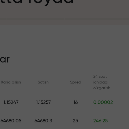
it uchun
n
ar
24 soat
Xarid qilish
Sotish
Spred
ichidagi
ezlik
o‘zgarish
Onlayn kurslar
FX.CO bilan anal
1.15247
1.15257
16
0.00002
a jekpoti
Savdoni noldan o‘rganing —
Forex, kripto va Fyuc
barcha darajalar uchun kurslar
bo‘yicha kunlik progn
64680.05
64680.3
25
246.25
va vebinarlar