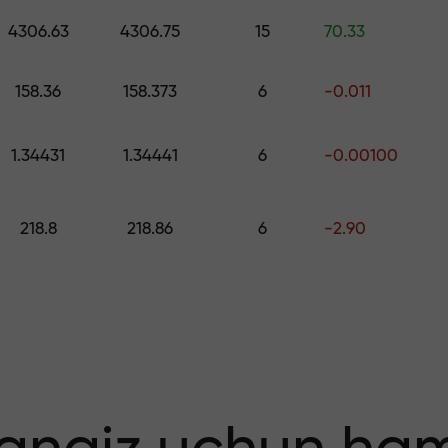
ng — $1,500 gacha qiymatdagi sovg‘ani 
4306.63
4306.75
15
70.33
o
 qiling — foydang
158.36
158.373
6
-0.011
1.34431
1.34441
6
-0.00100
218.8
218.86
6
-2.90
 bonus — bozord
tiplikator