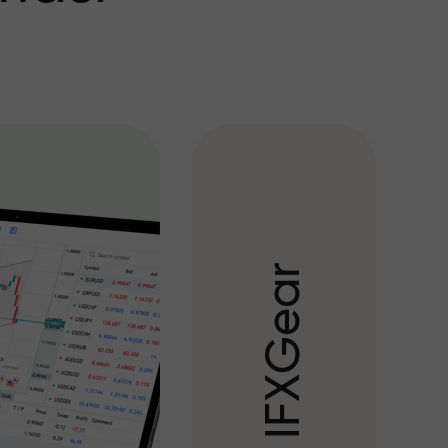
r
a
e
G
X
F
I