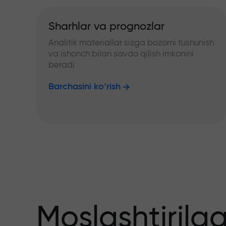
Sharhlar va prognozlar
Analitik materiallar sizga bozorni tushunish
va ishonch bilan savdo qilish imkonini
beradi
Barchasini ko‘rish
Moslashtirilg