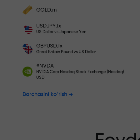
Hisobingizni $333 bilan to‘ldiri
GOLD.m
Hisobni to‘ldiring va depozitingizdan 1
000 marta katta bonus oling. X1000 xat
Risksiz savdo
USDJPY.fx
emas. Depozit qancha katta bo‘lsa,
US Dollar vs Japanese Yen
multiplikator shuncha yuqori bo‘ladi.
GBPUSD.fx
kafolatlanadi
Great Britain Pound vs US Dollar
#NVDA
NVIDIA Corp Nasdaq Stock Exchange (Nasdaq)
X1000 gacha
USD
Barchasini ko‘rish
eng katta mul