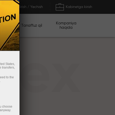
To'ldirish / Yechish
Kabinetga kirish
Kompaniya
iyalar
Tanaffuz qil
haqida
rex
ted States,
 transfers,
ceed to the
.
ou choose
 anyway.