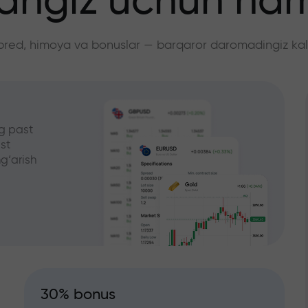
angiz uchun ha
pred, himoya va bonuslar — barqaror daromadingiz kali
g past
st
g‘arish
30% bonus