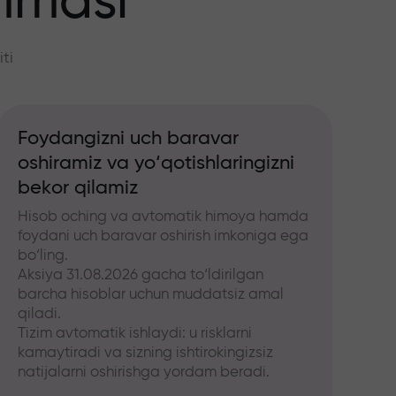
mmasi
ti
Foydangizni uch baravar
oshiramiz va yo‘qotishlaringizni
bekor qilamiz
Hisob oching va avtomatik himoya hamda
foydani uch baravar oshirish imkoniga ega
bo‘ling.
Aksiya 31.08.2026 gacha to‘ldirilgan
barcha hisoblar uchun muddatsiz amal
qiladi.
Tizim avtomatik ishlaydi: u risklarni
kamaytiradi va sizning ishtirokingizsiz
natijalarni oshirishga yordam beradi.