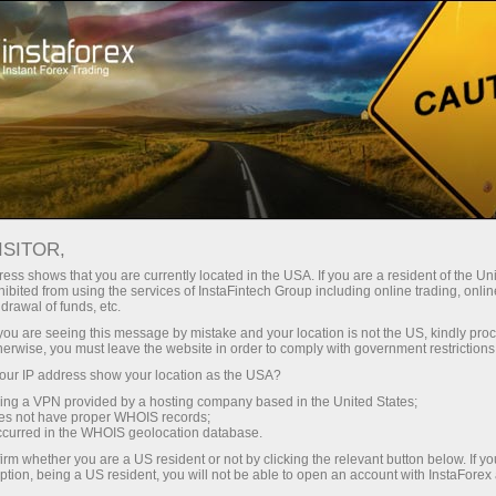
Hisob-varag'ini tez ochish
Savdo platformasi
Endi ish
hlayotganlar
Investorlar uchun
Hamkorlar uchun
Promoaks
uchun
staFo
ISITOR,
ess shows that you are currently located in the USA. If you are a resident of the Uni
ibited from using the services of InstaFintech Group including online trading, online
drawal of funds, etc.
k you are seeing this message by mistake and your location is not the US, kindly pro
herwise, you must leave the website in order to comply with government restrictions
ur IP address show your location as the USA?
sing a VPN provided by a hosting company based in the United States;
oes not have proper WHOIS records;
occurred in the WHOIS geolocation database.
irm whether you are a US resident or not by clicking the relevant button below. If y
ption, being a US resident, you will not be able to open an account with InstaForex