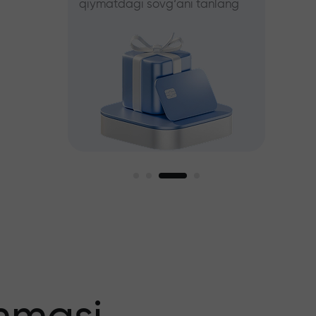
qiymatdagi sovg‘ani tanlang
tanlang
iz
agi