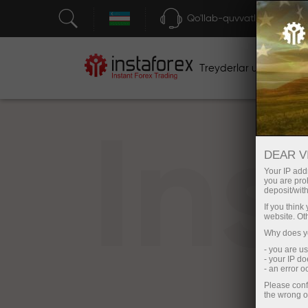
Qo'llab-quvvatlash
Treyderlar uchun
bos
In
DEAR V
Your IP addr
you are proh
deposit/with
If you thin
website. Ot
Why does yo
- you are u
- your IP d
- an error 
Please conf
the wrong o