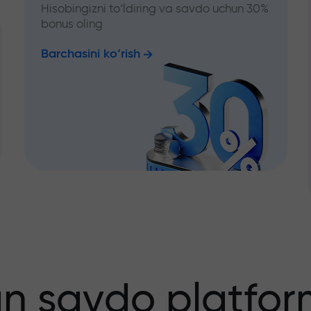
Hisobingizni to‘ldiring va savdo uchun 30%
bonus oling
Barchasini ko‘rish
an savdo platfor