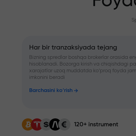
Foyd
S
Har bir tranzaksiyada tejang
Bizning spredlar boshqa brokerlar orasida en
hisoblanadi. Bozorga kirish va chiqishdagi pa
xarajatlar uzoq muddatda ko‘proq foyda jam
imkonini beradi
Barchasini ko‘rish
120+ instrument