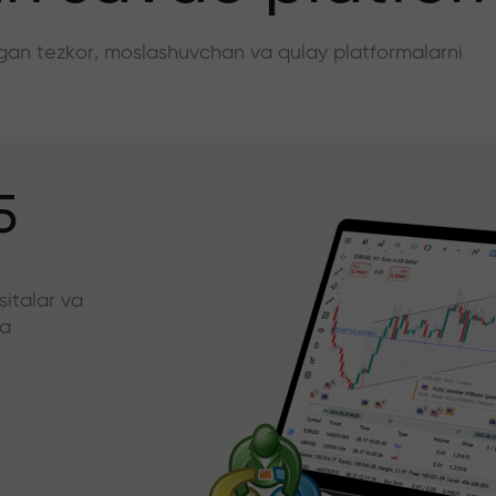
angan tezkor, moslashuvchan va qulay platformalarni
5
sitalar va
da