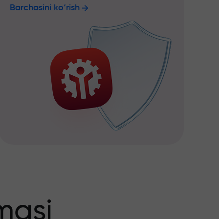
Barchasini ko‘rish
masi