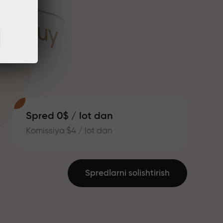
Spred 0$ / lot dan
Komissiya $4 / lot dan
Spredlarni solishtirish