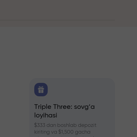
itika
Triple Three: sovg‘a
Treyd
loyihasi
bonus
hers
ozlar
$333 dan boshlab depozit
InstaFo
kiriting va $1,500 gacha
eting v