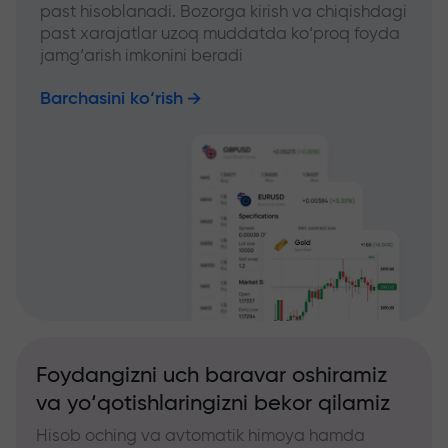
past hisoblanadi. Bozorga kirish va chiqishdagi
past xarajatlar uzoq muddatda ko‘proq foyda
jamg‘arish imkonini beradi
Barchasini ko‘rish
Foydangizni uch baravar oshiramiz
va yo‘qotishlaringizni bekor qilamiz
Hisob oching va avtomatik himoya hamda