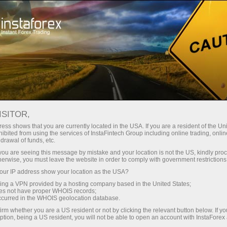
Kichik
spredlar — katta foyda
ISITOR,
ess shows that you are currently located in the USA. If you are a resident of the Uni
Har bir depozit uchun
ibited from using the services of InstaFintech Group including online trading, online
InstaForex bilan siz haqiqatan
drawal of funds, etc.
raqobatbardosh imkoniyatlarga
30% bonus
k you are seeing this message by mistake and your location is not the US, kindly pro
ega bo‘lasiz: 1:5000 gacha kredit
herwise, you must leave the website in order to comply with government restrictions
yelkasi, bozordagi eng yaxshi
ur IP address show your location as the USA?
Savdoda
spred va komissiyalardan biri,
sing a VPN provided by a hosting company based in the United States;
shuningdek aksiyalar va indekslar
oes not have proper WHOIS records;
va trassada tezlik
occurred in the WHOIS geolocation database.
bilan savdo qilish uchun qulay
irm whether you are a US resident or not by clicking the relevant button below. If y
shartlar.
ption, being a US resident, you will not be able to open an account with InstaForex
Shaxsiy sovg‘a jekpoti
Biz savdoni yanada jozibador