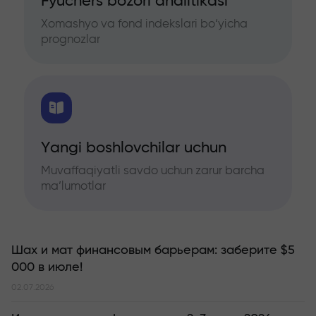
Fyuchers bozori analitikasi
Xomashyo va fond indekslari bo‘yicha
prognozlar
Yangi boshlovchilar uchun
Muvaffaqiyatli savdo uchun zarur barcha
ma’lumotlar
Шах и мат финансовым барьерам: заберите $5
000 в июле!
02.07.2026