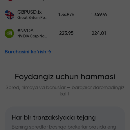
GBPUSD.fx
1.34876
1.34976
Great Britain Pound vs US Dollar
#NVDA
223.95
224.01
NVIDIA Corp Nasdaq Stock Exchange (Nasdaq) USD
Barchasini ko‘rish
Foydangiz uchun hammasi
Spred, himoya va bonuslar — barqaror daromadingiz
kaliti
Har bir tranzaksiyada tejang
Bizning spredlar boshqa brokerlar orasida eng