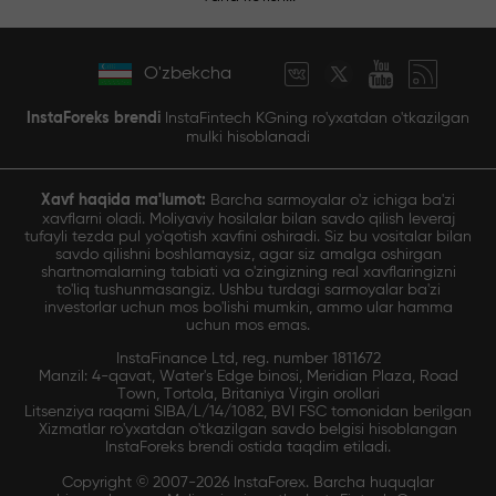
O'zbekcha
InstaForeks brendi
InstaFintech KGning ro'yxatdan o'tkazilgan
mulki hisoblanadi
Xavf haqida ma'lumot:
Barcha sarmoyalar o'z ichiga ba'zi
xavflarni oladi. Moliyaviy hosilalar bilan savdo qilish leveraj
tufayli tezda pul yo'qotish xavfini oshiradi. Siz bu vositalar bilan
savdo qilishni boshlamaysiz, agar siz amalga oshirgan
shartnomalarning tabiati va o'zingizning real xavflaringizni
to'liq tushunmasangiz. Ushbu turdagi sarmoyalar ba'zi
investorlar uchun mos bo'lishi mumkin, ammo ular hamma
uchun mos emas.
InstaFinance Ltd, reg. number 1811672
Manzil: 4-qavat, Water's Edge binosi, Meridian Plaza, Road
Town, Tortola, Britaniya Virgin orollari
Litsenziya raqami SIBA/L/14/1082, BVI FSC tomonidan berilgan
Xizmatlar ro'yxatdan o'tkazilgan savdo belgisi hisoblangan
InstaForeks brendi ostida taqdim etiladi.
Copyright © 2007-2026 InstaForex. Barcha huquqlar