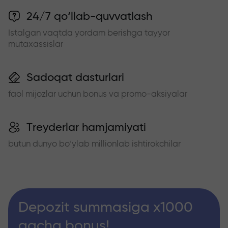
24/7 qo‘llab-quvvatlash
Istalgan vaqtda yordam berishga tayyor
mutaxassislar
Sadoqat dasturlari
faol mijozlar uchun bonus va promo-aksiyalar
Treyderlar hamjamiyati
butun dunyo bo‘ylab millionlab ishtirokchilar
Depozit summasiga x1000
gacha bonus!