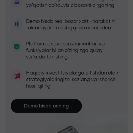
yo‘qotish qo‘rquvisiz bozorni o‘rganing
Demo hisob real bozor xatti-harakatini
takrorlaydi - mashq qilish uchun ideal
Platforma, savdo instrumentlari va
funksiyalar bilan o‘zingizga qulay
sur’atda tanishing.
Haqiqiy investitsiyalarga o‘tishdan oldin
strategiyalaringizni sozlang va ishonch
hosil qiling.
Demo hisob oching