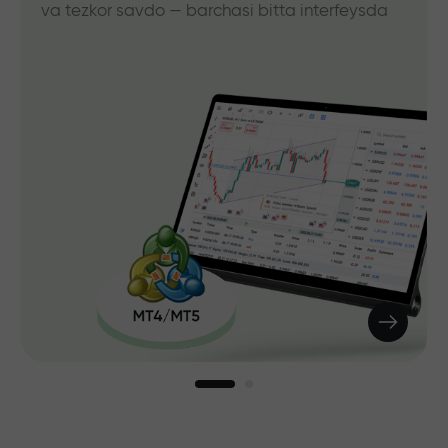
va tezkor savdo — barchasi bitta interfeysda