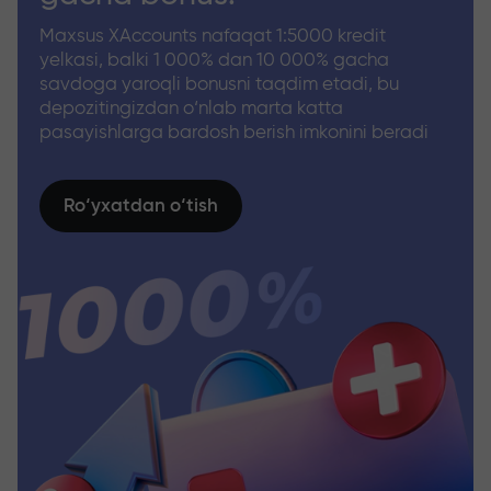
Maxsus XAccounts nafaqat 1:5000 kredit
yelkasi, balki 1 000% dan 10 000% gacha
savdoga yaroqli bonusni taqdim etadi, bu
depozitingizdan o‘nlab marta katta
pasayishlarga bardosh berish imkonini beradi
Ro‘yxatdan o‘tish