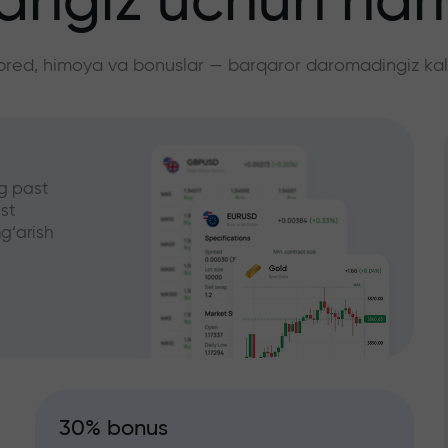
angiz uchun ha
pred, himoya va bonuslar — barqaror daromadingiz kali
g past
st
g‘arish
30% bonus