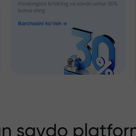
Hisobingizni to‘ldiring va savdo uchun 30%
bonus oling
Barchasini ko‘rish
an savdo platfor