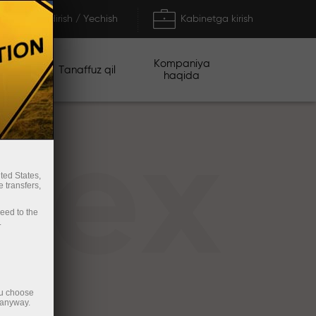
To'ldirish / Yechish
Kabinetga kirish
Kompaniya
iyalar
Tanaffuz qil
haqida
rex
ted States,
 transfers,
ceed to the
.
ou choose
 anyway.