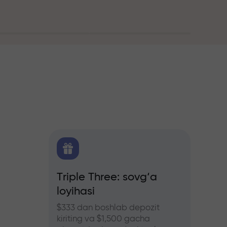
itika
Triple Three: sovg‘a
Treyd
loyihasi
bonus
hers
ozlar
$333 dan boshlab depozit
InstaFo
kiriting va $1,500 gacha
eting v