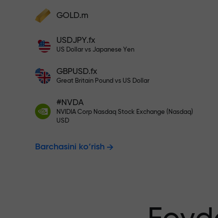
Hisobingizni $333 bilan to‘ldiri
GOLD.m
Hisobni to‘ldiring va depozitingizdan 1
000 marta katta bonus oling. X1000 xat
Risksiz savdo
USDJPY.fx
emas. Depozit qancha katta bo‘lsa,
US Dollar vs Japanese Yen
multiplikator shuncha yuqori bo‘ladi.
GBPUSD.fx
kafolatlanadi
Great Britain Pound vs US Dollar
#NVDA
NVIDIA Corp Nasdaq Stock Exchange (Nasdaq)
X1000 gacha
USD
Barchasini ko‘rish
eng katta mul