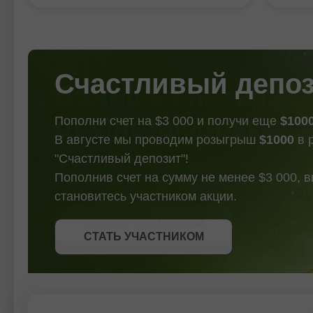
ehtimoli mavjud bo'lsa
korreksiyasi ehtimolini ko'rsatmoqda,
hali h
ham.
biroq kriptovalyutaning umumiy
borayo
yo'nalishi hali ham yuqoriga qarab
2 : 13.
qolmoqda. Qarshilik 2 : 0.44529
Pivot :
Qarshilik
Счастливый депо
Пополни счет на $3 000 и получи еще
$100
В августе мы проводим розыгрыш
$1000
в 
"Счастливый депозит"!
Пополнив счет на сумму не менее $3 000, 
становитесь участником акции.
СТАТЬ УЧАСТНИКОМ
СТАТЬ УЧАСТНИКОМ
ПОЛУЧИТЬ БОНУС
СТАТЬ УЧАСТНИКОМ