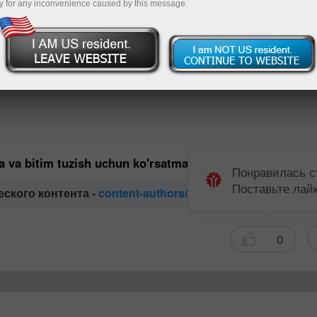
y for any inconvenience caused by this message.
орговле?
ед выходом на рынок экспертным мнением. В нашей команд
а Форекс. Они всегда готовы поделиться своими професс
дациями.
ga va bitim tuzish uchun ko'rsatma bo'lib hisoblanmaydi.
Понравилась с
Поставьте лай
еского контента -
content-authors@instaforex.com
0