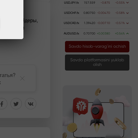
USDJPY.fx
157.559
-0.875
-0.55%
USDCHF.fx
0.80750
-0.00470
-0.58%
е есть трейдеры,
USDCAD.fx
1.39420
-0.00710
-0.51%
иональными
AUDUSD.fx
0.70700
+0.00380
+0.54%
Savdo hisob-varag`ini ochish
Savdo platformasini yuklab
olish
татья?
к