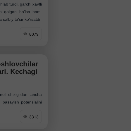
lab turdi, garchi xavfli
da qolgan bo'lsa ham.
salbiy ta'sir ko'rsatdi
8079
shlovchilar
ri. Kechagi
nol chizig'idan ancha
g pasayish potensialini
 ishlab chiqarish PMI
3313