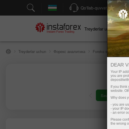
Qo'llab-quvvatlash
Treyderlar uchun
bo
Treyderlar uchun
Форекс аналитика
Foreks-sharhlar
П
DEAR V
Your IP addr
you are proh
deposit/with
If you thin
website. Ot
Savdo hisob-vara
Why does yo
- you are u
- your IP d
- an error 
Please conf
the wrong o