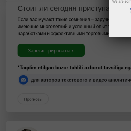
We are sorr
Стоит ли сегодня приступать к т
Если вас мучают такие сомнения – заручитесь пер
имеющие многолетний и успешный опыт торговли н
наработками и эффективными торговыми рекомен
Зарегистрироваться
*Taqdim etilgan bozor tahlili axborot tavsifiga e
для авторов текстового и видео аналитич
Прогнозы