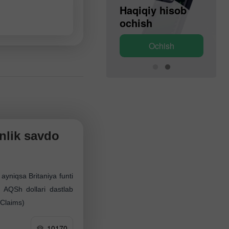
Demo hisob
Haqiqiy hisob
ochish
ochish
Ochish
Ochish
nlik savdo
ayniqsa Britaniya funti
 AQSh dollari dastlab
 Claims)
10170