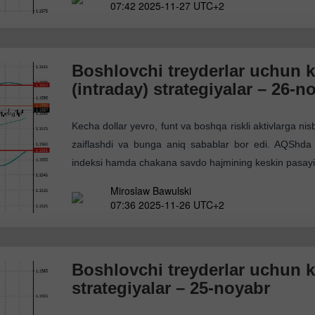
07:42 2025-11-27 UTC+2
Boshlovchi treyderlar uchun k
(intraday) strategiyalar – 26-n
Kecha dollar yevro, funt va boshqa riskli aktivlarga nis
zaiflashdi va bunga aniq sabablar bor edi. AQShda i
indeksi hamda chakana savdo hajmining keskin pasayi
Miroslaw Bawulski
07:36 2025-11-26 UTC+2
Boshlovchi treyderlar uchun k
strategiyalar – 25-noyabr