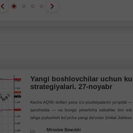
Demo hisob
Haqiqiy hisob
ochish
ochish
Ochish
Ochish
Yangi boshlovchilar uchun ku
strategiyalari. 27-noyabr
Kecha AQSh dollari yana o'z pozitsiyalarini yo'qotdi — 
qarshisida — va bunga yetarlicha sabablar bor edi.
ishga joylashish bo'yicha yangi da'volar (Initial Jobless
Miroslaw Bawulski