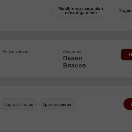
Muallifning maqolalari
Подпи
ro'yxatiga o'tish
Актуальность
Аналитик
Н
Павел
Власов
Торговый план
Криптовалюты