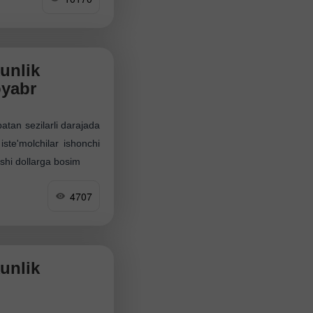
unlik
oyabr
batan sezilarli darajada
ste'molchilar ishonchi
shi dollarga bosim
4707
unlik