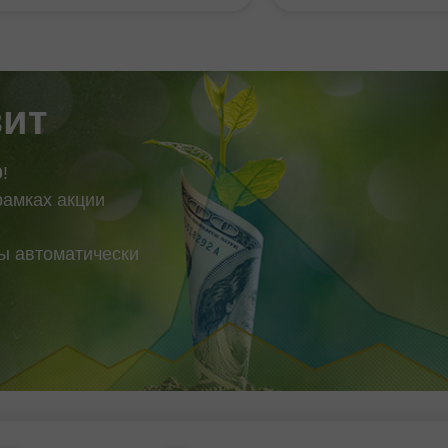
am mustahkamlanib
Yevropa iqtisodiyotini
tganini ko'rsatmoqda. Qarshilik
hisoblanadi, biroq so'
72443 Qarshilik 1 : 13.58148
"lokomotiv" qiyinchili
 13.40688 Qo'llab-quvvatlash
kechirmoqda. Shu sa
bo'yicha asosiy
зит
0
!
рамках акции
вы автоматически