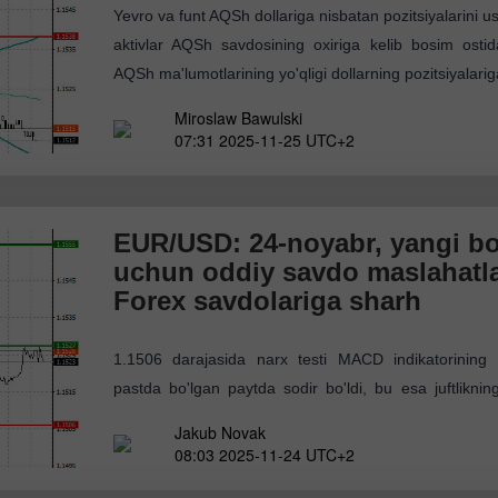
Yevro va funt AQSh dollariga nisbatan pozitsiyalarini ush
aktivlar AQSh savdosining oxiriga kelib bosim osti
AQSh ma'lumotlarining yo'qligi dollarning pozitsiyalariga 
Miroslaw Bawulski
07:31 2025-11-25 UTC+2
EUR/USD: 24-noyabr, yangi bo
uchun oddiy savdo maslahatla
Forex savdolariga sharh
1.1506 darajasida narx testi MACD indikatorining 
pastda bo'lgan paytda sodir bo'ldi, bu esa juftliknin
chekladi. Shu sababli, men yevroni sotmadim. AQSh
Jakub Novak
indeksi
08:03 2025-11-24 UTC+2