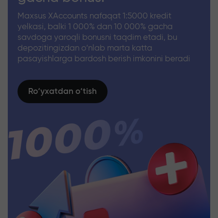
Maxsus XAccounts nafaqat 1:5000 kredit
yelkasi, balki 1 000% dan 10 000% gacha
savdoga yaroqli bonusni taqdim etadi, bu
depozitingizdan o‘nlab marta katta
pasayishlarga bardosh berish imkonini beradi
Ro‘yxatdan o‘tish