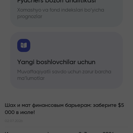
Fyuchers bozori analitikasi
Xomashyo va fond indekslari bo‘yicha
prognozlar
Yangi boshlovchilar uchun
Muvaffaqiyatli savdo uchun zarur barcha
ma’lumotlar
Шах и мат финансовым барьерам: заберите $5
000 в июле!
02.07.2026