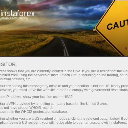
Kichik
spredlar — katta foyda
ISITOR,
ess shows that you are currently located in the USA. If you are a resident of the Uni
Har bir depozit uchun
ibited from using the services of InstaFintech Group including online trading, online
InstaForex bilan siz haqiqatan
drawal of funds, etc.
raqobatbardosh imkoniyatlarga
30% bonus
k you are seeing this message by mistake and your location is not the US, kindly pro
ega bo‘lasiz: 1:5000 gacha kredit
herwise, you must leave the website in order to comply with government restrictions
yelkasi, bozordagi eng yaxshi
ur IP address show your location as the USA?
Savdoda
spred va komissiyalardan biri,
sing a VPN provided by a hosting company based in the United States;
shuningdek aksiyalar va indekslar
oes not have proper WHOIS records;
va trassada tezlik
occurred in the WHOIS geolocation database.
bilan savdo qilish uchun qulay
irm whether you are a US resident or not by clicking the relevant button below. If y
shartlar.
ption, being a US resident, you will not be able to open an account with InstaForex
Shaxsiy sovg‘a jekpoti
Biz savdoni yanada jozibador