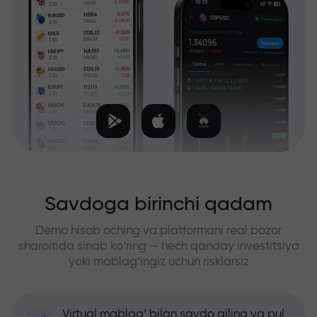
Savdoga birinchi qadam
Demo hisob oching va platformani real bozor
sharoitida sinab ko‘ring — hech qanday investitsiya
yoki mablag‘ingiz uchun risklarsiz
Virtual mablag‘ bilan savdo qiling va pul