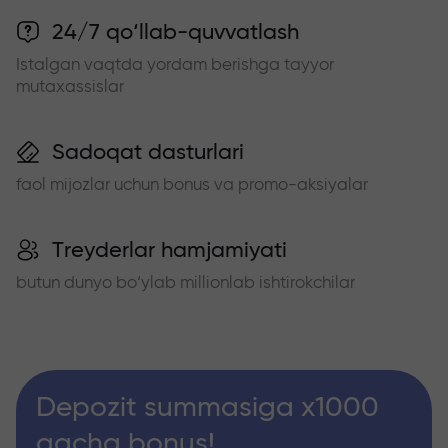
24/7 qo‘llab-quvvatlash
Istalgan vaqtda yordam berishga tayyor
mutaxassislar
Sadoqat dasturlari
faol mijozlar uchun bonus va promo-aksiyalar
Treyderlar hamjamiyati
butun dunyo bo‘ylab millionlab ishtirokchilar
Depozit summasiga x1000
gacha bonus!