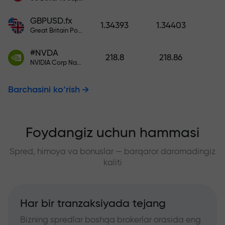
GBPUSD.fx
1.34393
1.34403
Great Britain Pound vs US Dollar
#NVDA
218.8
218.86
NVIDIA Corp Nasdaq Stock Exchange (Nasdaq) USD
Barchasini ko‘rish
Foydangiz uchun hammasi
Spred, himoya va bonuslar — barqaror daromadingiz
kaliti
Har bir tranzaksiyada tejang
Bizning spredlar boshqa brokerlar orasida eng