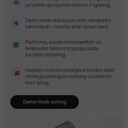
yo‘qotish qo‘rquvisiz bozorni o‘rganing
Demo hisob real bozor xatti-harakatini
takrorlaydi - mashq qilish uchun ideal
Platforma, savdo instrumentlari va
funksiyalar bilan o‘zingizga qulay
sur’atda tanishing.
Haqiqiy investitsiyalarga o‘tishdan oldin
strategiyalaringizni sozlang va ishonch
hosil qiling.
Demo hisob oching