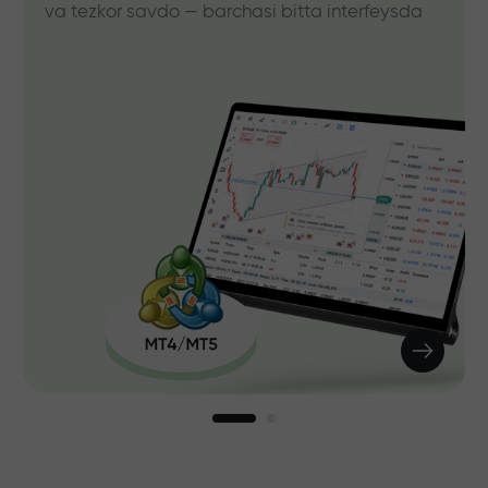
va tezkor savdo — barchasi bitta interfeysda