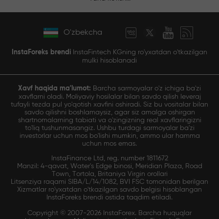
O'zbekcha
InstaForeks brendi
InstaFintech KGning ro'yxatdan o'tkazilgan
mulki hisoblanadi
Xavf haqida ma'lumot:
Barcha sarmoyalar o'z ichiga ba'zi
xavflarni oladi. Moliyaviy hosilalar bilan savdo qilish leveraj
tufayli tezda pul yo'qotish xavfini oshiradi. Siz bu vositalar bilan
savdo qilishni boshlamaysiz, agar siz amalga oshirgan
shartnomalarning tabiati va o'zingizning real xavflaringizni
to'liq tushunmasangiz. Ushbu turdagi sarmoyalar ba'zi
investorlar uchun mos bo'lishi mumkin, ammo ular hamma
uchun mos emas.
InstaFinance Ltd, reg. number 1811672
Manzil: 4-qavat, Water's Edge binosi, Meridian Plaza, Road
Town, Tortola, Britaniya Virgin orollari
Litsenziya raqami SIBA/L/14/1082, BVI FSC tomonidan berilgan
Xizmatlar ro'yxatdan o'tkazilgan savdo belgisi hisoblangan
InstaForeks brendi ostida taqdim etiladi.
Copyright © 2007-2026 InstaForex. Barcha huquqlar