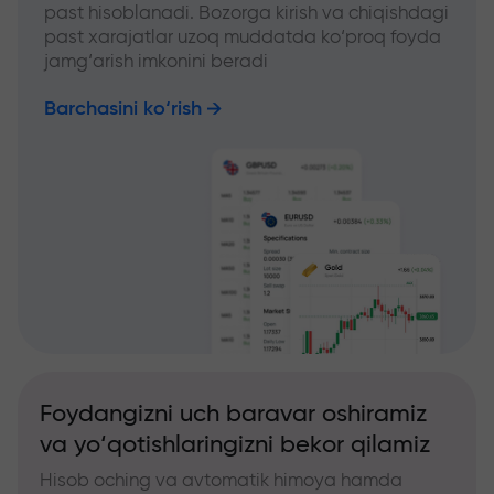
past hisoblanadi. Bozorga kirish va chiqishdagi
past xarajatlar uzoq muddatda ko‘proq foyda
jamg‘arish imkonini beradi
Barchasini ko‘rish
Foydangizni uch baravar oshiramiz
va yo‘qotishlaringizni bekor qilamiz
Hisob oching va avtomatik himoya hamda