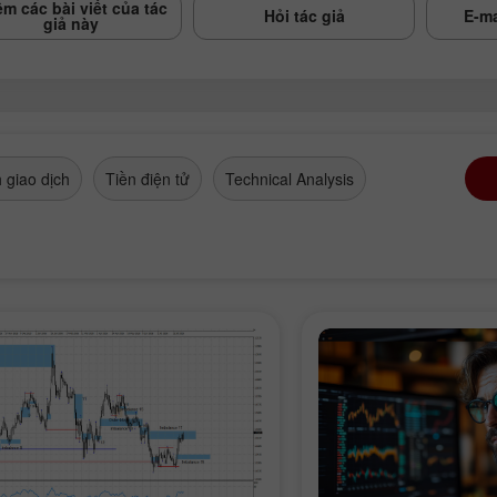
m các bài viết của tác
Hỏi tác giả
E-ma
giả này
 giao dịch
Tiền điện tử
Technical Analysis
Mở tài khoản
Mở tài khoản
Demo
Thực
Mở
Mở