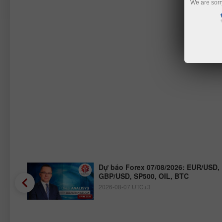
We are sorr
JPY,
Dự báo Forex 07/08/2026: EUR/USD,
GBP/USD, SP500, OIL, BTC
2026-08-07 UTC+3