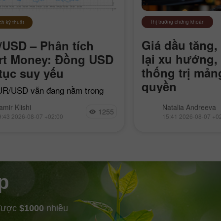
Thị trường chứng khoán
ch kỹ thuật
Giá dầu tăng,
USD – Phân tích
lại xu hướng,
rt Money: Đồng USD
thống trị mản
 tục suy yếu
quyền
R/USD vẫn đang nằm trong
ực giảm giá cục bộ bắt đầu từ
Iran đóng eo biển Ho
amir Klishi
Natalia Andreeva
7 tháng 4, nhưng mỗi ngày trôi
1255
tàu “thù địch”, Bitco
9:43 2026-08-07 +02:00
15:41 2026-08-07 +0
e mua lại tiến
hướng giá xuống, Nvi
92% lĩnh vực AI cấp 
Google
p
 được
$1000
nhiều