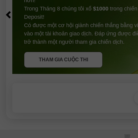
hơn!
Trong Tháng 8 chúng tôi xổ
$1000
trong chiến
Deposit!
Có được một cơ hội giành chiến thắng bằng v
vào một tài khoản giao dịch. Đáp ứng được đi
NHẬN THƯỞNG
trở thành một người tham gia chiến dịch.
THAM GIA CUỘC THI
THAM GIA CUỘC THI
THAM GIA CUỘC THI