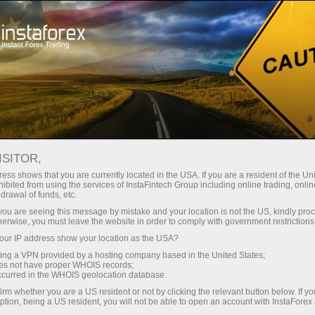
oản ngay lập tức
Tải nền tảng giao dịch Metatrader
 người mới bắt
Dành cho nhà đầu
Dành cho đối tác
Các chiế
đầu
tư
ISITOR,
ess shows that you are currently located in the USA. If you are a resident of the Uni
 Forex
ibited from using the services of InstaFintech Group including online trading, online
drawal of funds, etc.
Gold and
 khoản demo
k you are seeing this message by mistake and your location is not the US, kindly pro
herwise, you must leave the website in order to comply with government restrictions
ur IP address show your location as the USA?
sing a VPN provided by a hosting company based in the United States;
oes not have proper WHOIS records;
occurred in the WHOIS geolocation database.
irm whether you are a US resident or not by clicking the relevant button below. If y
ption, being a US resident, you will not be able to open an account with InstaForex