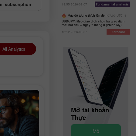
il subscription
13:55 2026-08-07
Fundamental analysis
Mức độ tương thích lên đến
07:00 UTC--4
USD/JPY: Mẹo giao dịch cho nhà giao dịch
mới bắt đầu – Ngày 7 tháng 8 (Phiên Mỹ)
13:12 2026-08-07
Forecast
All Analytics
Mở tài khoản
Mở tài khoản
Demo
Thực
Mở
Mở