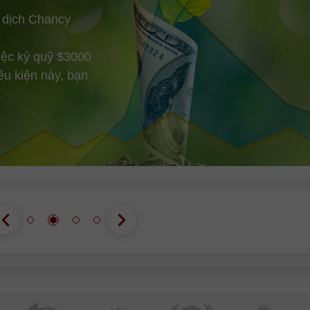
 dịch Chancy
iệc ký quỹ $3000
ều kiện này, bạn