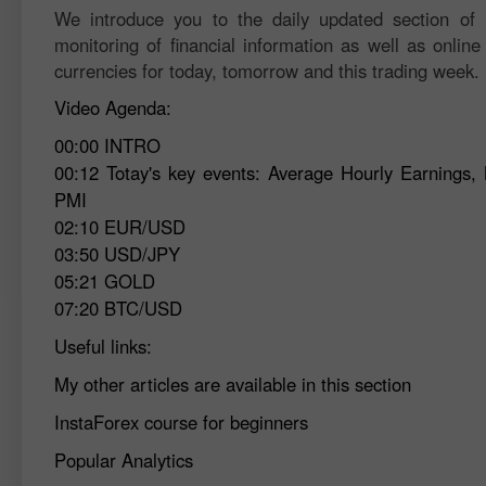
We introduce you to the daily updated section of F
monitoring of financial information as well as online
currencies for today, tomorrow and this trading week.
Video Agenda:
00:00
INTRO
00:12
Totay's key events: Average Hourly Earnings
PMI
02:10
EUR/USD
03:50
USD/JPY
05:21
GOLD
07:20
BTC/USD
Useful links:
My other articles are available in this section
InstaForex course for beginners
Popular Analytics