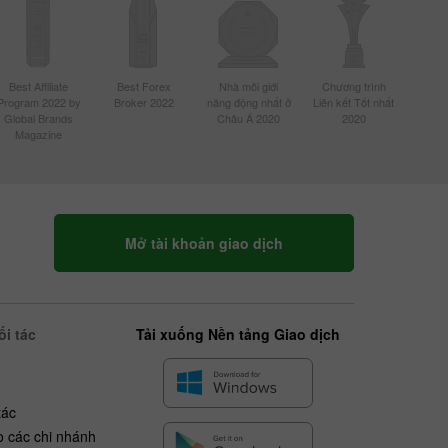
Best Affiliate
Best Forex
Nhà môi giới
Chương trình
Program 2022 by
Broker 2022
năng động nhất ở
Liên kết Tốt nhất
Global Brands
Châu Á 2020
2020
Magazine
Mở tài khoản giao dịch
i tác
Tải xuống Nền tảng Giao dịch
tác
o các chi nhánh