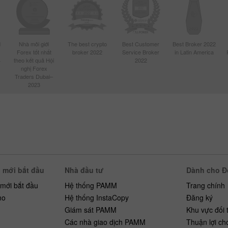
d
Nhà môi giới
The best crypto
Best Customer
Best Broker 2022
Forex tốt nhất
broker 2022
Service Broker
in Latin America
4
theo kết quả Hội
2022
nghị Forex
Traders Dubai–
2023
 mới bắt đầu
Nhà đầu tư
Dành cho Đố
 mới bắt đầu
Hệ thống PAMM
Trang chính
mo
Hệ thống InstaCopy
Đăng ký
h
Giám sát PAMM
Khu vực đối 
Các nhà giao dịch PAMM
Thuận lợi ch