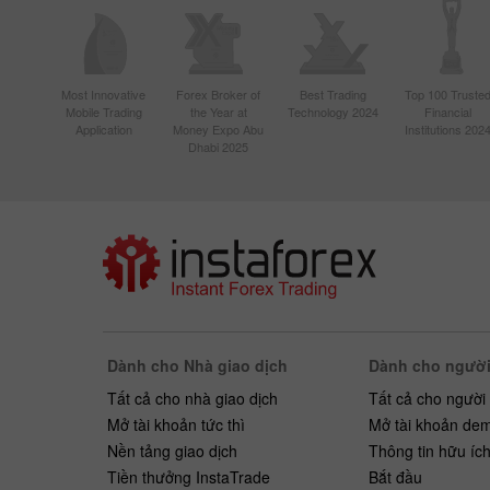
Most Innovative
Forex Broker of
Best Trading
Top 100 Truste
Mobile Trading
the Year at
Technology 2024
Financial
Application
Money Expo Abu
Institutions 202
Dhabi 2025
Dành cho Nhà giao dịch
Dành cho người
Tất cả cho nhà giao dịch
Tất cả cho người
Mở tài khoản tức thì
Mở tài khoản de
Nền tảng giao dịch
Thông tin hữu íc
Tiền thưởng InstaTrade
Bắt ​​đầu