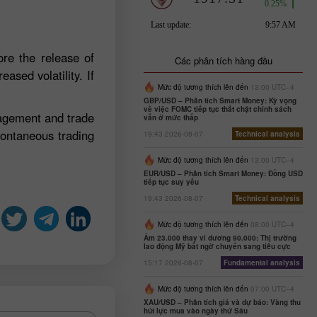
re the release of
Các phân tích hàng đầu
ased volatility. If
Mức độ tương thích lên đến
13:00 UTC--4
GBP/USD – Phân tích Smart Money: Kỳ vọng
về việc FOMC tiếp tục thắt chặt chính sách
nagement and trade
vẫn ở mức thấp
pontaneous trading
19:43 2026-08-07
Technical analysis
Mức độ tương thích lên đến
13:00 UTC--4
EUR/USD – Phân tích Smart Money: Đồng USD
tiếp tục suy yếu
19:43 2026-08-07
Technical analysis
Mức độ tương thích lên đến
08:00 UTC--4
Âm 23.000 thay vì dương 90.000: Thị trường
lao động Mỹ bất ngờ chuyển sang tiêu cực
15:17 2026-08-07
Fundamental analysis
Mức độ tương thích lên đến
07:00 UTC--4
XAU/USD – Phân tích giá và dự báo: Vàng thu
hút lực mua vào ngày thứ Sáu