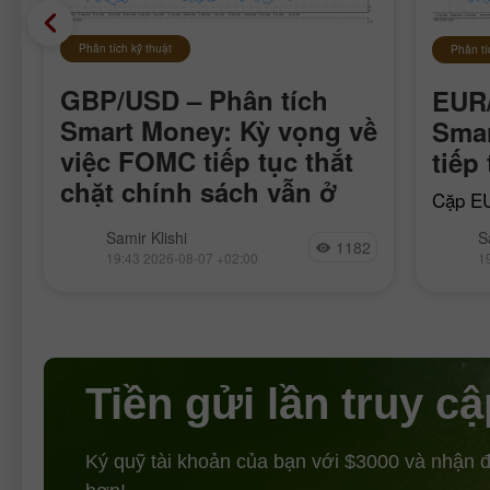
Phân tích kỹ thuật
Phân tí
GBP/USD – Phân tích
EUR/
Smart Money: Kỳ vọng về
Sma
việc FOMC tiếp tục thắt
tiếp
chặt chính sách vẫn ở
Cặp EU
mức thấp
xung l
Cặp GBP/USD đã di chuyển khá bình
Samir Klishi
S
ngày 1
1182
lặng trong tuần này, rõ ràng là đang
19:43 2026-08-07 +02:00
1
qua, ph
chờ đợi những báo cáo quan trọng
nhất, vốn được công
Tiền gửi lần truy cậ
Ký quỹ tài khoản của bạn với $3000 và nhận