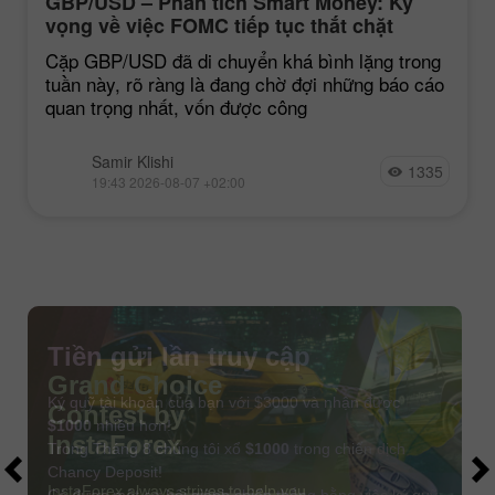
GBP/USD – Phân tích Smart Money: Kỳ
vọng về việc FOMC tiếp tục thắt chặt
chính sách vẫn ở mức thấp
Cặp GBP/USD đã di chuyển khá bình lặng trong
tuần này, rõ ràng là đang chờ đợi những báo cáo
quan trọng nhất, vốn được công
Samir Klishi
1335
19:43 2026-08-07 +02:00
Tiền gửi lần truy cập
Ký quỹ tài khoản của bạn với $3000 và nhận được
$1000
nhiều hơn!
Trong Tháng 8 chúng tôi xổ
$1000
trong chiến dịch
Chancy Deposit!