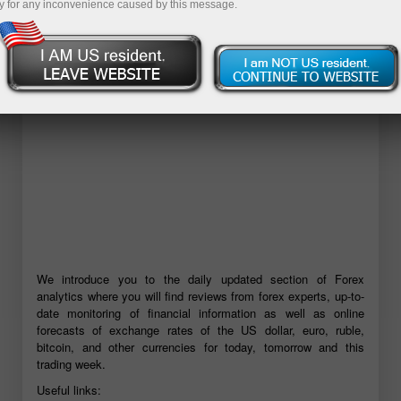
y for any inconvenience caused by this message.
Mở tài khoản demo
We introduce you to the daily updated section of Forex
analytics where you will find reviews from forex experts, up-to-
date monitoring of financial information as well as online
forecasts of exchange rates of the US dollar, euro, ruble,
bitcoin, and other currencies for today, tomorrow and this
trading week.
Useful links: