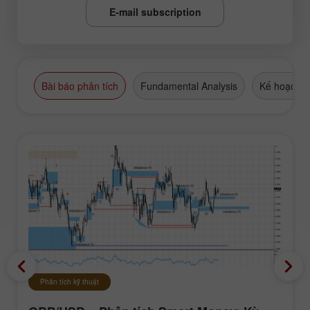
E-mail subscription
Bài báo phân tích
Fundamental Analysis
Kế hoạch g
Phân tích kỹ thuật