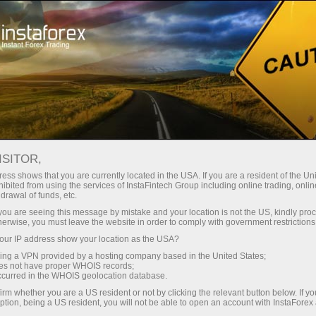
For Traders
Analytical Reviews
Technical analysis
ISITOR,
17.06.2026: Forex Analysis &
ess shows that you are currently located in the USA. If you are a resident of the Uni
ibited from using the services of InstaFintech Group including online trading, online
Reviews: Forex forecast 17/06/2026:
drawal of funds, etc.
EUR/USD, USD/JPY, GBP/USD, SP500,
k you are seeing this message by mistake and your location is not the US, kindly pro
herwise, you must leave the website in order to comply with government restrictions
OIL, BTC
ur IP address show your location as the USA?
sing a VPN provided by a hosting company based in the United States;
oes not have proper WHOIS records;
occurred in the WHOIS geolocation database.
Mở tài khoản giao dịch
irm whether you are a US resident or not by clicking the relevant button below. If y
ption, being a US resident, you will not be able to open an account with InstaForex