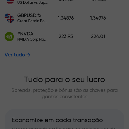
US Dollar vs Japanese Yen
GBPUSD.fx
1.34876
1.34976
Great Britain Pound vs US Dollar
#NVDA
223.95
224.01
NVIDIA Corp Nasdaq Stock Exchange (Nasdaq) USD
Ver tudo
Tudo para o seu lucro
Spreads, proteção e bônus são as chaves para
ganhos consistentes
Economize em cada transação