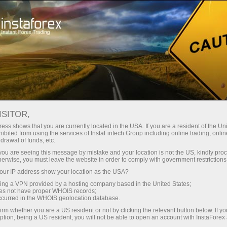
Spreads mínimos — lucro máximo
ISITOR,
ess shows that you are currently located in the USA. If you are a resident of the Uni
Bônus de 30%
ibited from using the services of InstaFintech Group including online trading, online
Com a InstaForex, você obtém
drawal of funds, etc.
acesso a oportunidades
para cada depósito
k you are seeing this message by mistake and your location is not the US, kindly pro
realmente competitivas:
herwise, you must leave the website in order to comply with government restrictions
alavancagem de até 1:5000,
ur IP address show your location as the USA?
Velocidade
alguns dos melhores spreads e
sing a VPN provided by a hosting company based in the United States;
comissões do mercado, e
oes not have proper WHOIS records;
no trading e na estrada
occurred in the WHOIS geolocation database.
condições vantajosas para
irm whether you are a US resident or not by clicking the relevant button below. If y
negociar ações e índices.
ption, being a US resident, you will not be able to open an account with InstaForex
Sua recompensa exclusiva de
Desenvolvemos um sistema de