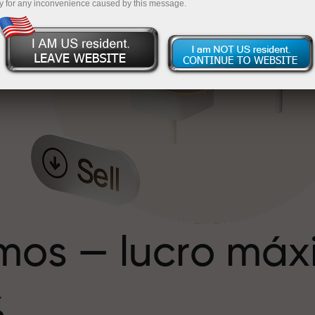
y for any inconvenience caused by this message.
e
e
mos — lucro má
%