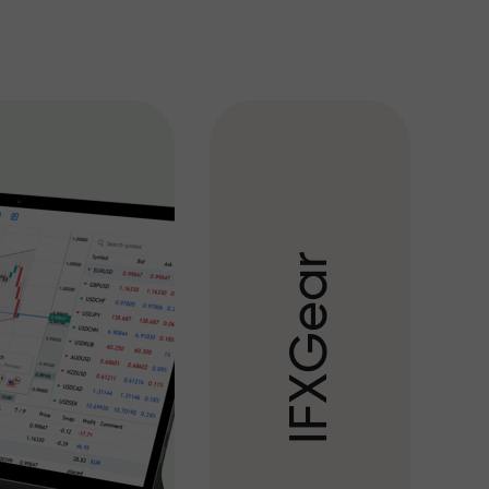
r
a
e
G
X
F
I