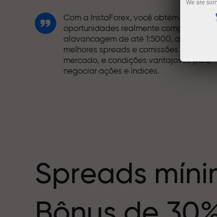
We are sorr
Com a InstaForex, você obtém acesso a
oportunidades realmente competitivas:
alavancagem de até 1:5000, alguns dos
melhores spreads e comissões do
mercado, e condições vantajosas para
negociar ações e índices.
Desenvolvemos um sistema de bônus qu
torna a negociação ainda mais
mero
interessante. Cada cliente da InstaForex
pode receber um bônus de até 30% sobr
o depósito e aproveitar outras
promoções e ofertas especiais.
Spreads míni
A velocidade das pistas e a do trading
Bônus de 30
compartilham os mesmos valores. Aleš
Loprais traz energia e disciplina para o