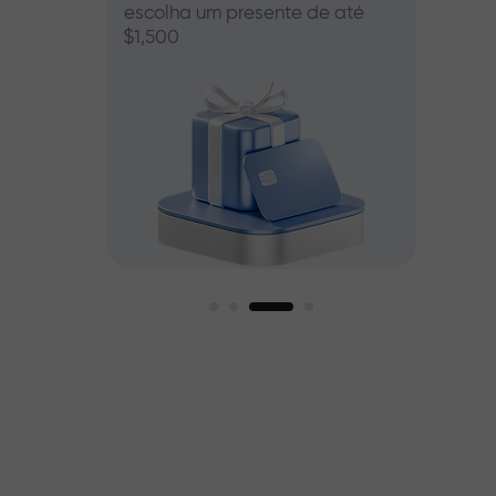
escolha um presente de até
00
$1,500
mos
r