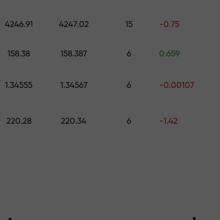
os níveis
colha um presente no valor de até $1,5
4246.91
4247.02
15
-0.75
risco — garanti
,
158.38
158.387
6
0.659
1.34555
1.34567
6
-0.00107
 X1000 — o maio
220.28
220.34
6
-1.42
r do mercado