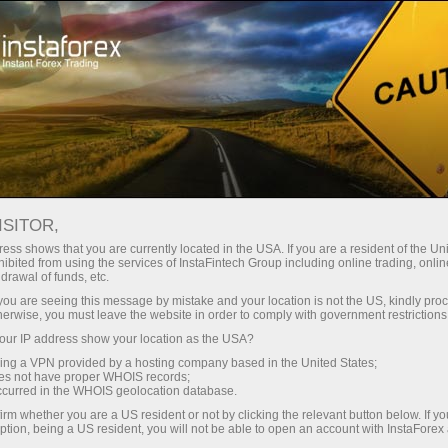
instanânea da conta
Plataforma de negociação
ra Iniciantes
Para Investidores
Para Parceiros
Campa
staFo
ISITOR,
ess shows that you are currently located in the USA. If you are a resident of the Uni
ibited from using the services of InstaFintech Group including online trading, online
drawal of funds, etc.
k you are seeing this message by mistake and your location is not the US, kindly pro
herwise, you must leave the website in order to comply with government restrictions
ur IP address show your location as the USA?
sing a VPN provided by a hosting company based in the United States;
oes not have proper WHOIS records;
occurred in the WHOIS geolocation database.
irm whether you are a US resident or not by clicking the relevant button below. If y
ption, being a US resident, you will not be able to open an account with InstaForex