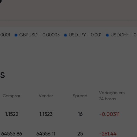
pósito
00001
GBPUSD = 0.00003
USDJPY = 0.001
USDCHF = 0
na estrada
s
sa exclusiva d
Variação em
Comprar
Vender
Spread
24 horas
1.1522
1.1523
16
-0.00311
l
Cursos online
Análises com F
Aprenda a negociar do zero —
Previsões diárias par
cursos e webinars para todos
cripto e futuros
64555.86
64556.11
25
-261.44