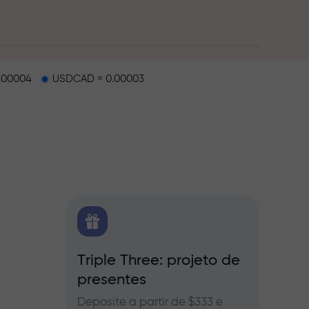
.00004
USDCAD = 0.00003
e
X.CO
Triple Three: projeto de
Bônus
presentes
a Forex,
Partic
InstaFo
Deposite a partir de $333 e