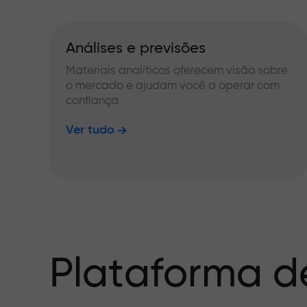
Análises e previsões
Materiais analíticos oferecem visão sobre
o mercado e ajudam você a operar com
confiança
Ver tudo
Plataforma d