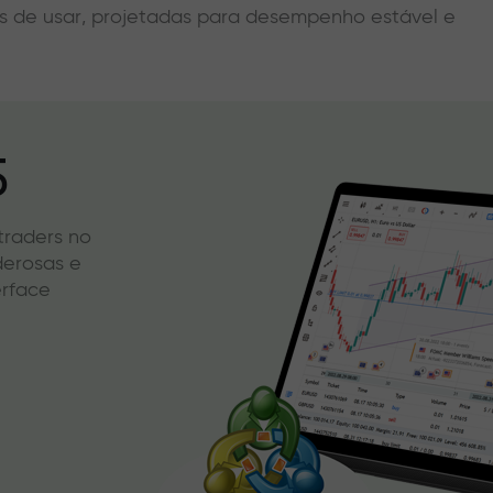
eis de usar, projetadas para desempenho estável e
5
 traders no
derosas e
erface