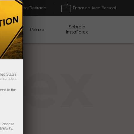
Depósito/Retirada
Entrar na Área Pessoal
Sobre a
nhas
Relaxe
InstaForex
rex
ted States,
 transfers,
ceed to the
.
ou choose
 anyway.