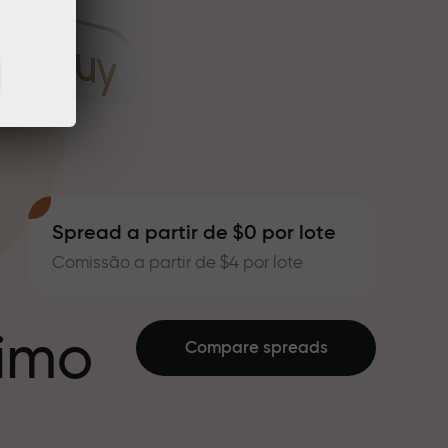
Spread a partir de $0 por lote
Comissão a partir de $4 por lote
ximo
Compare spreads