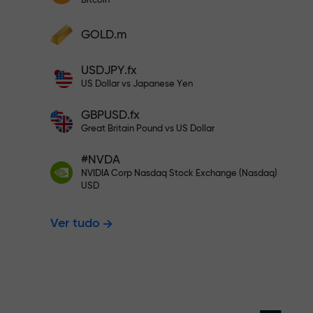
Bitcoin
Deposite a partir de $333 — e es
Deposite fundos e receba um bônus
GOLD.m
1.000 vezes maior que seu depósito.
Negocie sem 
X1000 — é real. Quanto maior o depósito
USDJPY.fx
maior o multiplicador.
US Dollar vs Japanese Yen
seus lucros
GBPUSD.fx
Great Britain Pound vs US Dollar
#NVDA
Bônus de até
NVIDIA Corp Nasdaq Stock Exchange (Nasdaq)
USD
Ver tudo
multiplicado