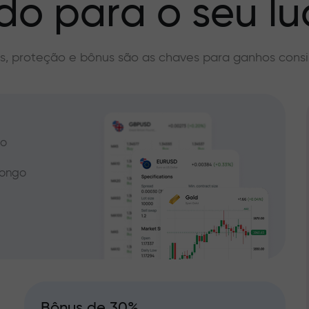
do para o seu lu
s, proteção e bônus são as chaves para ganhos consi
do
longo
Bônus de 30%