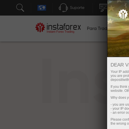
Suporte
Abertura 
Para Traders
Pa
In
DEAR V
Your IP addr
you are proh
deposit/with
If you thin
website. Ot
Why does yo
- you are u
- your IP d
- an error 
Please conf
the wrong o