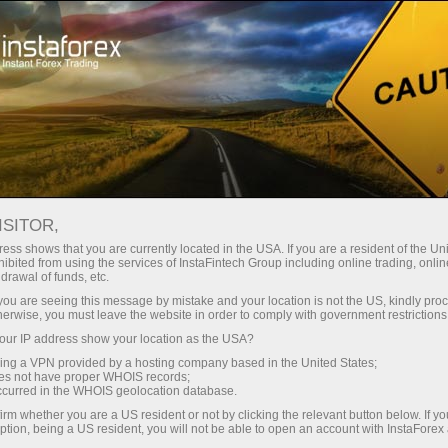
Các chiến dịch
Cuộc thi
Miss InstaForex
Award Ceremony of "Miss Insta" Winners 2022
ISITOR,
ess shows that you are currently located in the USA. If you are a resident of the Uni
Miss InstaForex Beauty
ibited from using the services of InstaFintech Group including online trading, online
drawal of funds, etc.
Contest
k you are seeing this message by mistake and your location is not the US, kindly pro
herwise, you must leave the website in order to comply with government restrictions
Miss InstaForex is an original beauty contest with
ur IP address show your location as the USA?
an impressive prize fund and a special bonus for
sing a VPN provided by a hosting company based in the United States;
voters. Each year, the most elegant and
oes not have proper WHOIS records;
occurred in the WHOIS geolocation database.
charismatic girls from all over the globe compete
for the main prize in this popular online show.
irm whether you are a US resident or not by clicking the relevant button below. If y
ption, being a US resident, you will not be able to open an account with InstaForex