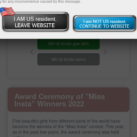
y for any inconvenience caused by this message.
Registration
Mở tài khoản giao dịch
Mở tài khoản demo
Award Ceremony of "Miss
Insta" Winners 2022
Five beautiful girls from different parts of the world have
become the winners of the "Miss Insta" contest. This year,
as in the past few years, the award ceremony was held