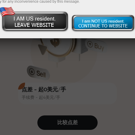
y for any inconvenience caused by this message.
吸引力。每位InstaForex客户在入金
InstaForex
充值$333—选择价值高达$1,500的礼物
时可获得高达30%的奖金，并享受
其他促销活动和优惠
无风险交易—
我们保证您的利润
赛道速度与交易速度共享相同价值
最高X1000奖金—市场上最大倍数
观。Ales Loprais将刺激与纪律元素
带入交易世界，作为InstaForex合作
伙伴，激励客户实现雄心勃勃的目
标
点差 - 起0美元/手
手续费 - 起4美元/手
我们提供真实礼物—不是奖金，不是
优惠码。每位InstaForex客户仅需充
值账户即可获得iPhone、MacBook
比较点差
或梦想旅行