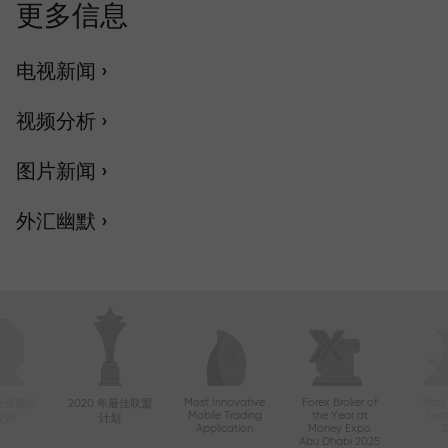
更多信息
电视新闻 ›
视频分析 ›
图片新闻 ›
外汇幽默 ›
Most Innovative
Forex Broker of
Best
年亚洲最活
2020 年最佳联盟
Mobile Trading
the Year at
Tec
纪商
计划
Application
Money Expo
Abu Dhabi 2025