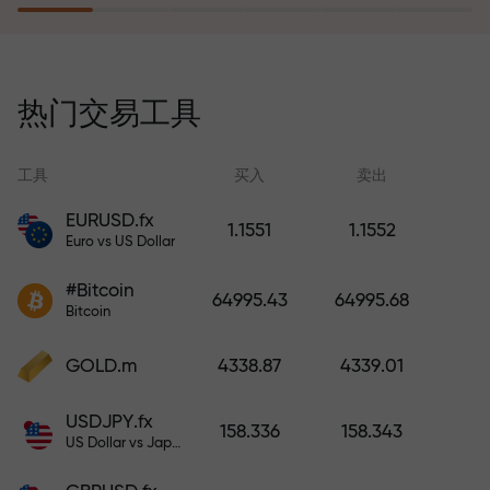
风险保险计划补偿您的亏损，并保
证6个月内利润增长3倍。放心交易—
热门交易工具
您的资金受到保护！
工具
买入
卖出
EURUSD.fx
1.1551
1.1552
Euro vs US Dollar
充值账户—获得比存款大1000倍的
#Bitcoin
奖金。X1000不是印刷错误。存款
64995.43
64995.68
Bitcoin
越大，倍数越高。
GOLD.m
4338.87
4339.01
USDJPY.fx
158.336
158.343
US Dollar vs Japanese Yen