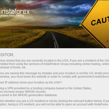
最低
点差—最大收益
ISITOR,
ess shows that you are currently located in the USA. If you are a resident of the Uni
每笔存款
ibited from using the services of InstaFintech Group including online trading, online
通过InstaForex获得真正竞争力的机
drawal of funds, etc.
会：最高1:5000杠杆，市场上最佳
30%奖金
k you are seeing this message by mistake and your location is not the US, kindly pro
点差和手续费，以及股票和指数交
herwise, you must leave the website in order to comply with government restrictions
易的优惠条件
ur IP address show your location as the USA?
交易速度
sing a VPN provided by a hosting company based in the United States;
oes not have proper WHOIS records;
与赛道速度
occurred in the WHOIS geolocation database.
irm whether you are a US resident or not by clicking the relevant button below. If y
ption, being a US resident, you will not be able to open an account with InstaForex
您的专属礼物大奖
我们开发了奖金系统，使交易更具