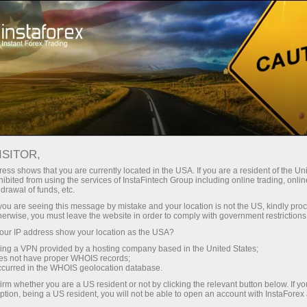
最低
点差—最大收益
ISITOR,
ess shows that you are currently located in the USA. If you are a resident of the Uni
每笔存款
ibited from using the services of InstaFintech Group including online trading, online
通过InstaForex获得真正竞争力的机
drawal of funds, etc.
会：最高1:5000杠杆，市场上最佳
30%奖金
k you are seeing this message by mistake and your location is not the US, kindly pro
点差和手续费，以及股票和指数交
herwise, you must leave the website in order to comply with government restrictions
易的优惠条件
ur IP address show your location as the USA?
交易速度
sing a VPN provided by a hosting company based in the United States;
oes not have proper WHOIS records;
与赛道速度
occurred in the WHOIS geolocation database.
irm whether you are a US resident or not by clicking the relevant button below. If y
ption, being a US resident, you will not be able to open an account with InstaForex
您的专属礼物大奖
我们开发了奖金系统，使交易更具