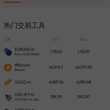
风险保险计划补偿您的亏损，并保
证6个月内利润增长3倍。放心交易—
热门交易工具
您的资金受到保护！
工具
买入
卖出
EURUSD.fx
1.15221
1.15231
Euro vs US Dollar
充值账户—获得比存款大1000倍的
#Bitcoin
奖金。X1000不是印刷错误。存款
64375.7
64375.95
Bitcoin
越大，倍数越高。
GOLD.m
4285.56
4285.68
USDJPY.fx
158.39
158.397
US Dollar vs Japanese Yen