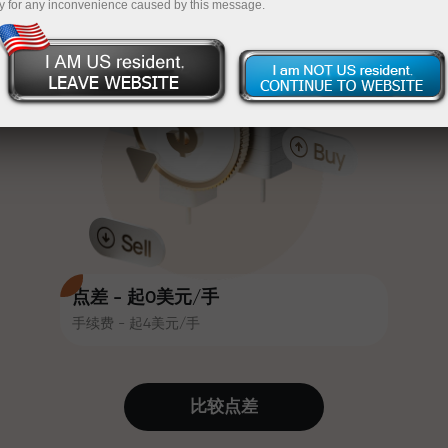
y for any inconvenience caused by this message.
吸引力。每位InstaForex客户在入金
InstaForex
充值$333—选择价值高达$1,500的礼物
时可获得高达30%的奖金，并享受
其他促销活动和优惠
无风险交易—
我们保证您的利润
赛道速度与交易速度共享相同价值
最高X1000奖金—市场上最大倍数
观。Ales Loprais将刺激与纪律元素
带入交易世界，作为InstaForex合作
伙伴，激励客户实现雄心勃勃的目
标
点差 - 起0美元/手
手续费 - 起4美元/手
我们提供真实礼物—不是奖金，不是
优惠码。每位InstaForex客户仅需充
值账户即可获得iPhone、MacBook
比较点差
或梦想旅行