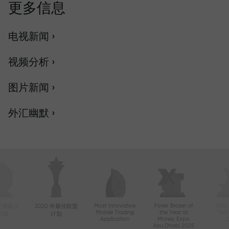
更多信息
电视新闻 ›
视频分析 ›
图片新闻 ›
外汇幽默 ›
Most Innovative
Forex Broker of
Best
年亚洲最活
2020 年最佳联盟
Mobile Trading
the Year at
Tec
纪商
计划
Application
Money Expo
Abu Dhabi 2025