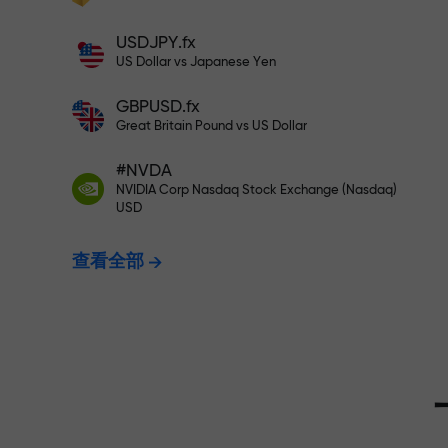
充值$333—选择价值高达$1,500
充值账户—获得比存款大1000倍的奖金。
USDJPY.fx
X1000不是印刷错误。存款越大，倍数越
US Dollar vs Japanese Yen
无风险交易—
高。
GBPUSD.fx
Great Britain Pound vs US Dollar
我们保证您的
#NVDA
NVIDIA Corp Nasdaq Stock Exchange (Nasdaq)
USD
最高X1000
查看全部