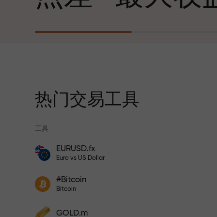
心勃勃的目标
每笔存款
我们提供真实礼物—不是奖金，不是优惠
30%奖金
码。每位InstaForex客户仅需充值账户即
获得iPhone、MacBook或梦想旅行
热门交易工具
交易速度
工具
与赛道速度
EURUSD.fx
风险保险计划补偿您的亏损，并保证6个月
Euro vs US Dollar
内利润增长3倍。放心交易—您的资金受到
交易者奖金
保护！
您的专属礼物
#Bitcoin
参与InstaForex计划，增加利润
Bitcoin
GOLD.m