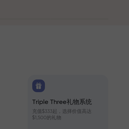
Triple Three礼物系统
交易
货每日预测
充值$333起，选择价值高达
参与In
$1,500的礼物