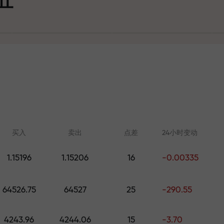
可
买入
卖出
点差
24小时变动
1.15196
1.15206
16
-0.00335
在线学习
FX.CO分析
大奖
64526.75
64527
25
-290.55
从零开始学习交易—适合所有水
外汇、加密货币和期
平的课程和网络研讨会
4243.96
4244.06
15
-3.70