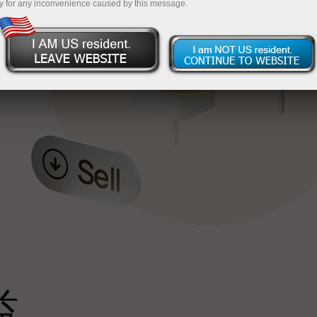
y for any inconvenience caused by this message.
最
，
。
s
益
雄