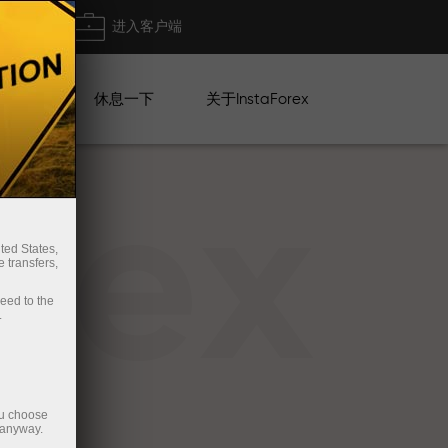
出金
进入客户端
系列
休息一下
关于InstaForex
rex
ted States,
 transfers,
ceed to the
.
ou choose
 anyway.