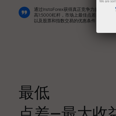
We are sorr
通过InstaForex获得真正竞争力的机会：
高1:5000杠杆，市场上最佳点差和手续费
以及股票和指数交易的优惠条件
我们开发了奖金系统，使交易更具吸引力
每位InstaForex客户在入金时可获得高达
30%的奖金，并享受其他促销活动和优惠
最低
赛道速度与交易速度共享相同价值观。Ale
点差—最大收
Loprais将刺激与纪律元素带入交易世界，
作为InstaForex合作伙伴，激励客户实现