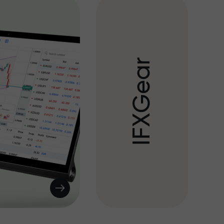
r
a
e
G
X
F
I