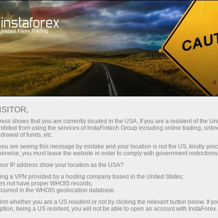
支持
即时开户
交易平台
入金/
初学者
投资者
对于合作伙伴
广告
staFo
ISITOR,
ess shows that you are currently located in the USA. If you are a resident of the Uni
ibited from using the services of InstaFintech Group including online trading, online
drawal of funds, etc.
k you are seeing this message by mistake and your location is not the US, kindly pro
herwise, you must leave the website in order to comply with government restrictions
ur IP address show your location as the USA?
sing a VPN provided by a hosting company based in the United States;
oes not have proper WHOIS records;
occurred in the WHOIS geolocation database.
irm whether you are a US resident or not by clicking the relevant button below. If y
ption, being a US resident, you will not be able to open an account with InstaForex