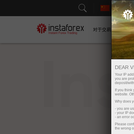
对于交易者
In
DEAR V
Your IP addr
you are proh
deposit/with
If you thin
website. Ot
Why does yo
- you are u
- your IP d
- an error 
Please conf
the wrong o